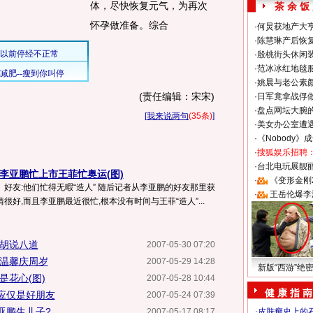
体，尽快恢复元气，为再次
茶 余 饭
怀孕做准备。综合
·
何炅获地产大亨
·
陈慧琳产后恢复
·
殷桃街头休闲装
·
范冰冰红地毯
·
姚晨与老公素
(责任编辑：宋宋)
·
日军竟拿战俘
·
盘点网坛大腕
[
我来说两句
(35条)
]
·
美女办公室遭
·
《Nobody》
·
搜狐娱乐招聘
·
台北电玩展靓丽S
李亚鹏忙上市王菲忙奥运(图)
·
《变形金刚
 好友:他们忙得无暇“造人” 随后记者从李亚鹏的好友那里获
·
王岳伦爆李
很好,而且李亚鹏最近很忙,根本没有时间与王菲“造人”...
:胡说八道
2007-05-30 07:20
嫣温馨庆周岁
2007-05-29 14:28
新版“西游”绝
是花心(图)
2007-05-28 10:44
健 康 指 南
应仅是好朋友
2007-05-24 07:39
亚鹏生儿子?
2007-05-17 08:17