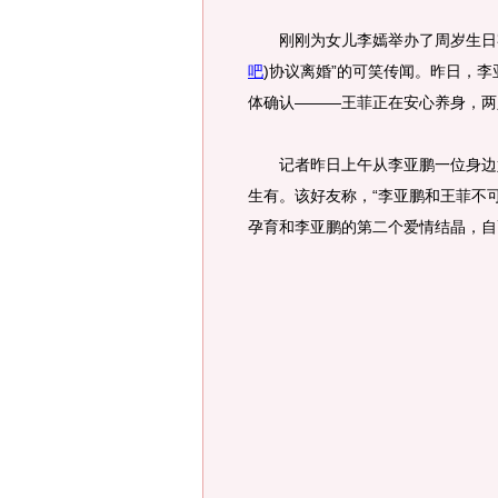
刚刚为女儿李嫣举办了周岁生日宴
吧
)
协议离婚”的可笑传闻。昨日，李
体确认———王菲正在安心养身，两
记者昨日上午从李亚鹏一位身边好
生有。该好友称，“李亚鹏和王菲不
孕育和李亚鹏的第二个爱情结晶，自