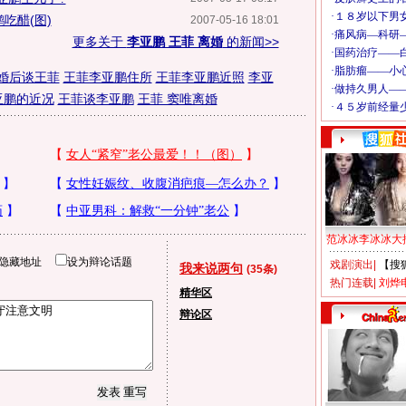
吃醋(图)
2007-05-16 18:01
更多关于
李亚鹏 王菲 离婚
的新闻>>
婚后谈王菲
王菲李亚鹏住所
王菲李亚鹏近照
李亚
亚鹏的近况
王菲谈李亚鹏
王菲 窦唯离婚
范冰冰李冰冰大
隐藏地址
设为辩论话题
戏剧演出
|
【搜
我来说两句
(35条)
热门连载
|
刘烨
精华区
辩论区