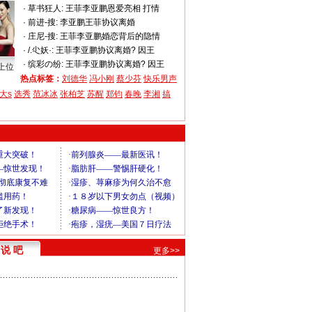
·
草书狂人:
王菲李亚鹏恩爱亮相 打情
·
前进-搜:
李亚鹏王菲协议离婚
·
庄尼-搜:
王菲李亚鹏婚恋背后的隐情
·
/.尐妖·:
王菲李亚鹏协议离婚? 因王
·
缤彩の纷:
王菲李亚鹏协议离婚? 因王
上位
热点标签：
刘德华
冯小刚
蔡少芬
快乐男声
大s
选秀
范冰冰
张柏芝
苏醒
郑钧
春晚
李湘
搞
说 吧
更多>>