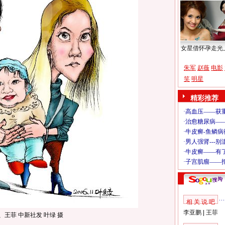
女星借怀孕走光
朱军
赵薇
电影
笑
明星
精彩推荐
相 关 说 吧
李亚鹏
|
王菲
王菲 中新社发 叶绿 摄