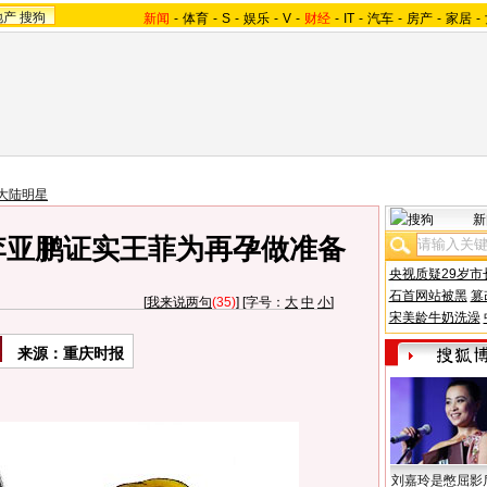
地产
搜狗
新闻
-
体育
-
S
-
娱乐
-
V
-
财经
-
IT
-
汽车
-
房产
-
家居
-
大陆明星
新
李亚鹏证实王菲为再孕做准备
央视质疑29岁市
石首网站被黑
篡
[
我来说两句
(35)
] [字号：
大
中
小
]
宋美龄牛奶洗澡
来源：重庆时报
刘嘉玲是憋屈影