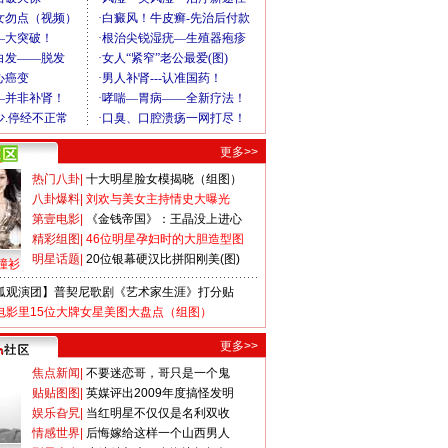
更多>>
热门八卦
|
十大明星脸女模揭晓（组图）
八卦爆料
|
刘欢与美女主持情史大曝光
第壹电影
|
《金钱帝国》：王晶没上进心
精彩组图
|
46位明星孕妇时的大胆造型图
明星话题
|
20位银幕硬汉比拼阳刚美(图)
撞衫
狐观演团】普契尼歌剧《艺术家生涯》打分贴
电影里15位大牌女星美图大盘点（组图）
更多>>
焦点新闻
|
不要迷恋哥，哥只是一个鬼
贴贴图图
|
英媒评出2009年度搞怪发明
娱乐旮旯
|
当红明星不仅仅是名利双收
情感世界
|
后悔嫁给这样一个山西男人