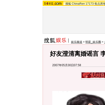
搜狐
ChinaRen
17173
焦点房
娱乐频道
>
明星_娱乐圈
>
好友澄清离婚谣言 
2007年05月30日07:58