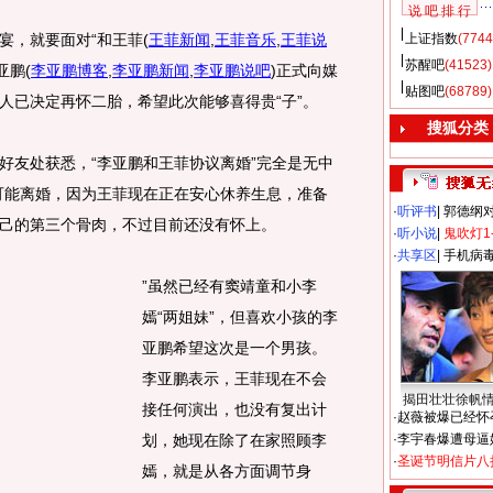
说 吧 排 行
，就要面对“和王菲
(
王菲新闻
,
王菲音乐
,
王菲说
上证指数
(7744
苏醒吧
(41523)
亚鹏
(
李亚鹏博客
,
李亚鹏新闻
,
李亚鹏说吧
)
正式向媒
贴图吧
(68789)
人已决定再怀二胎，希望此次能够喜得贵“子”。
搜狐分类
友处获悉，“李亚鹏和王菲协议离婚”完全是无中
可能离婚，因为王菲现在正在安心休养生息，准备
·
听评书
|
郭德纲
己的第三个骨肉，不过目前还没有怀上。
·
听小说
|
鬼吹灯1
·
共享区
|
手机病
”虽然已经有窦靖童和小李
嫣“两姐妹”，但喜欢小孩的李
亚鹏希望这次是一个男孩。
李亚鹏表示，王菲现在不会
揭田壮壮徐帆
接任何演出，也没有复出计
·
赵薇被爆已经怀
划，她现在除了在家照顾李
·
李宇春爆遭母逼
·
圣诞节明信片八
嫣，就是从各方面调节身