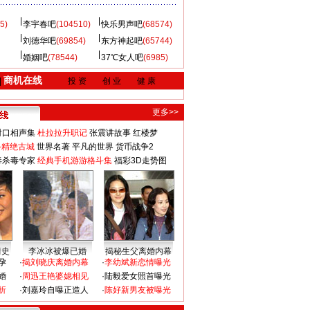
5)
李宇春吧
(104510)
快乐男声吧
(68574)
刘德华吧
(69854)
东方神起吧
(65744)
婚姻吧
(78544)
37℃女人吧
(6985)
商机在线
|
投 资
创 业
健 康
更多>>
对口相声集
杜拉拉升职记
张震讲故事
红楼梦
-精绝古城
世界名著
平凡的世界
货币战争2
毒杀毒专家
经典手机游游格斗集
福彩3D走势图
情史
李冰冰被爆已婚
揭秘生父离婚内幕
孕
·
揭刘晓庆离婚内幕
·
李幼斌新恋情曝光
婚
·
周迅王艳婆媳相见
·
陆毅爱女照首曝光
折
·
刘嘉玲自曝正造人
·
陈好新男友被曝光