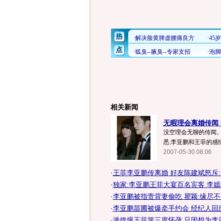
相关新闻
无暇理会离婚传闻 
没空理会无聊的传闻。
悉,李亚鹏和王菲的感情
2007-05-30 08:06
·
王菲李亚鹏传离婚 好友陈建斌怒斥
·
独家:李亚鹏王菲大宴百名宾客 李
·
李亚鹏被指责背妻偷吃 瞿颖:缘尽不
·
李亚鹏苗圃被爆牵手约会 经纪人回
·
港媒爆王菲第三度怀孕 只因想为李