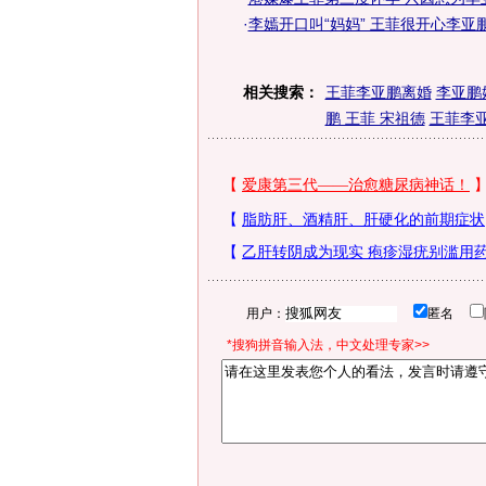
·
李嫣开口叫“妈妈” 王菲很开心李亚鹏
相关搜索：
王菲李亚鹏离婚
李亚鹏
鹏 王菲 宋祖德
王菲李
用户：
匿名
*搜狗拼音输入法，中文处理专家>>