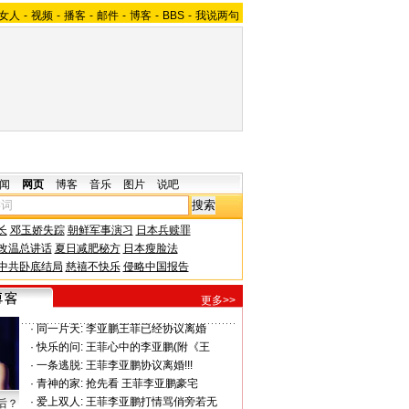
女人
-
视频
-
播客
-
邮件
-
博客
-
BBS
-
我说两句
闻
网页
博客
音乐
图片
说吧
长
邓玉娇失踪
朝鲜军事演习
日本兵赎罪
改温总讲话
夏日减肥秘方
日本瘦脸法
中共卧底结局
慈禧不快乐
侵略中国报告
更多>>
·
同一片天:
李亚鹏王菲已经协议离婚
·
快乐的问:
王菲心中的李亚鹏(附《王
·
一条逃脱:
王菲李亚鹏协议离婚!!!
·
青神的家:
抢先看 王菲李亚鹏豪宅
·
爱上双人:
王菲李亚鹏打情骂俏旁若无
后？