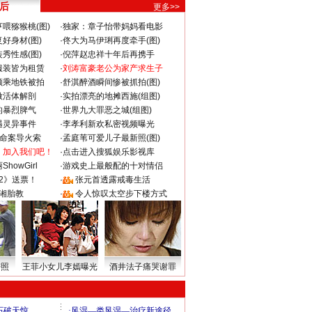
 后
更多>>
喂猕猴桃(图)
·
独家：章子怡带妈妈看电影
好身材(图)
·
佟大为马伊琍再度牵手(图)
秀性感(图)
·
倪萍赵忠祥十年后再携手
服装皆为租赁
·
刘涛富豪老公为家产求生子
颜乘地铁被拍
·
舒淇醉酒瞬间惨被抓拍(图)
做活体解剖
·
实拍漂亮的地摊西施(组图)
的暴烈脾气
·
世界九大罪恶之城(组图)
遇灵异事件
·
李孝利新欢私密视频曝光
成命案导火索
·
孟庭苇可爱儿子最新照(图)
：加入我们吧！
·
点击进入搜狐娱乐影视库
howGirl
·
游戏史上最般配的十对情侣
2》送票！
·
张元首透露戒毒生活
湘胎教
·
令人惊叹太空步下楼方式
密照
王菲小女儿李嫣曝光
酒井法子痛哭谢罪