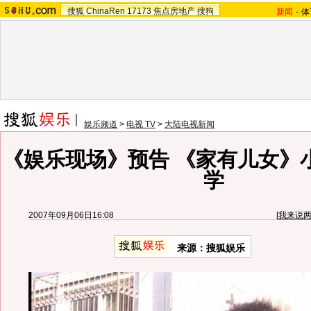
搜狐
ChinaRen
17173
焦点房地产
搜狗
新闻
-
体
娱乐频道
>
电视 TV
>
大陆电视新闻
《娱乐现场》预告 《家有儿女》
学
2007年09月06日16:08
[
我来说
来源：搜狐娱乐