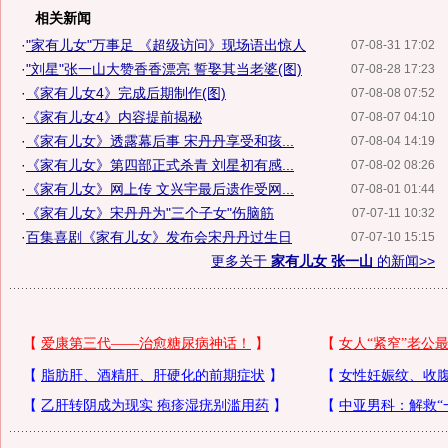
相关新闻
·
"家有儿女"万事足 《超级访问》现场语出惊人
07-08-31 17:02
·
"刘星"张一山大赞香香漂亮 誓娶其当老婆(图)
07-08-28 17:23
·
《家有儿女4》完成后期制作(图)
07-08-08 07:52
·
《家有儿女4》内容提前揭秘
07-08-07 04:10
·
《家有儿女》透露幕后事 宋丹丹享受和孩...
07-08-04 14:19
·
《家有儿女》第四部正式杀青 刘星初有感...
07-08-02 08:26
·
《家有儿女》网上传 文兴宇最后遗作受网...
07-08-01 01:44
·
《家有儿女》宋丹丹为"三个子女"伤脑筋
07-07-11 10:32
·
百集喜剧《家有儿女》发布会宋丹丹过生日
07-07-10 15:15
更多关于
家有儿女 张一山
的新闻>>