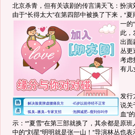
北京杀青，但有关该剧的传言满天飞：扮演
由于“长得太大”在第四部中被换了下来，“夏
一的
此，
出面
丛更
考虑
有儿
《
发行
说关
血”
示：“"夏雪"在第三部就换了，其余都是原
中的"刘星"明明就是张一山！”导演林丛也