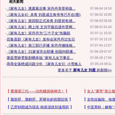
相关新闻
·
《家有儿女》透露幕后事 宋丹丹享受和孩...
07-08-04 14:19
·
《家有儿女4》杀青 刘星成主角爷爷已不在(图)
07-08-02 10:00
·
《家有儿女》第四部正式杀青 刘星初有感...
07-08-02 08:26
·
《家有儿女》网上传 文兴宇最后遗作受网...
07-08-01 01:44
·
《家有儿女》宋丹丹为“三个子女”伤脑筋
07-07-11 10:32
·
百集喜剧《家有儿女》发布会宋丹丹过生日
07-07-10 15:15
·
《家有儿女》第三部已开播 宋丹丹继续领...
07-07-04 13:57
·
《家有儿女》31家省市台联播 创国内联播...
07-06-29 07:47
·
黄磊贾静雯新剧晒幸福 “家有儿女万事足...
07-06-28 17:04
·
乖乖女落榜成问题少年 《家有儿女3》小雪换人
07-05-24 09:11
更多关于
家有儿女 刘星
的新闻>>