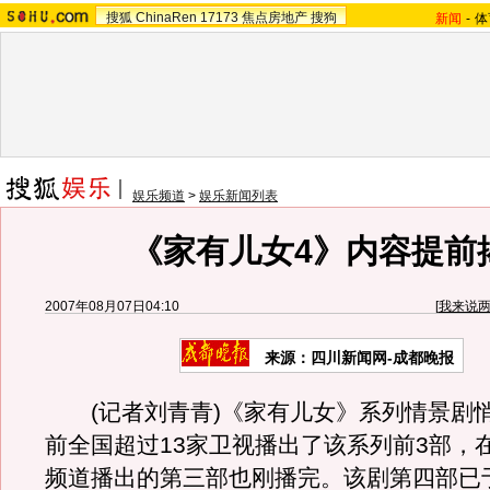
搜狐
ChinaRen
17173
焦点房地产
搜狗
新闻
-
体
娱乐频道
>
娱乐新闻列表
《家有儿女4》内容提前
2007年08月07日04:10
[
我来说
来源：四川新闻网-成都晚报
(记者刘青青)《家有儿女》系列情景剧
前全国超过13家卫视播出了该系列前3部，
频道播出的第三部也刚播完。该剧第四部已