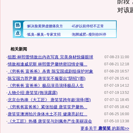
阶段
对该
相关新闻
·
组图:林熙蕾情敌出内衣写真 完美身材惊爆眼球
07-08-23 11:00
·
情敌相逢威尼斯 林熙蕾尹馨绝密旧情史曝...
07-08-21 12:18
·
《穷爸爸 富爸爸》杀青 陈宝国成剧组保护对象
07-08-20 16:57
·
陈宝国力荐尹馨 唐笑笑不服耍出"阴招"(图)
07-07-26 15:41
·
《穷爸爸 富爸爸》极品演员演绎极品人生
07-07-19 14:12
·
人物介绍:唐笑笑(饰演露露)
07-07-19 13:52
·
北京台热捧《大工匠》 唐笑笑跨年龄演绎(图)
07-07-11 18:45
·
《穷爸爸富爸爸》紧张拍摄 唐笑笑尹馨热...
07-07-05 18:42
·
唐笑笑澳洲拍片身体水土不符 健康亮起红...
07-06-25 16:00
·
《大工匠》热播 唐笑笑与刘佩奇产生美丽误会
07-05-10 13:38
更多关于
唐笑笑
的新闻>>