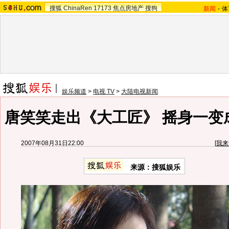
搜狐
ChinaRen
17173
焦点房地产
搜狗
新闻
-
体
娱乐频道
>
电视 TV
>
大陆电视新闻
唐笑笑走出《大工匠》 摇身一变成
2007年08月31日22:00
[
我来
来源：搜狐娱乐