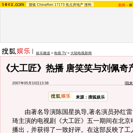
搜狐
ChinaRen
17173
焦点房地产
搜狗
新闻
-
体
娱乐频道
>
电视 TV
>
大陆电视新闻
《大工匠》热播 唐笑笑与刘佩奇
2007年05月10日13:38
[
我来
来源：搜狐娱乐
由著名导演陈国星执导,著名演员孙红雷,
琦主演的电视剧《大工匠》五一期间在北京电视
播出，并获得了一致好评。在这部反映了工