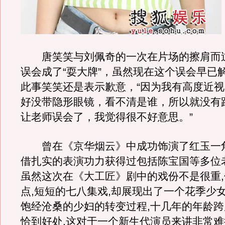
唐笑笑与刘佩奇的一次在片场的擦肩而
误会成了“耍大牌”，虽然现在这个误会早已
此事笑笑还是表示歉意，“因为我有高度近
好没带隐形眼镜，看不清是谁，所以就没有
让老师误会了，我觉得很不好意思。”
曾在《京华烟云》中成功饰演了红玉一
借扎实的表演功力获得过包括陈宝国等多位
虽然这次在《大工匠》剧中的戏份不是很重
点,短短的七八集戏,却展现出了一个花季少
饱经沧桑的少妇的转变过程,十几年的年龄
恰到好处,这对于一个新生代演员来讲非常难