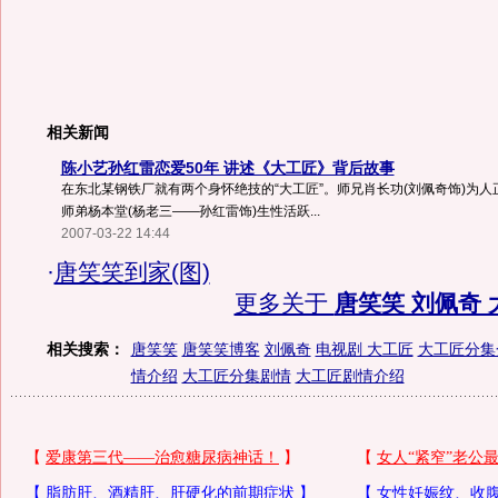
相关新闻
陈小艺孙红雷恋爱50年 讲述《大工匠》背后故事
在东北某钢铁厂就有两个身怀绝技的“大工匠”。师兄肖长功(刘佩奇饰)为人
师弟杨本堂(杨老三——孙红雷饰)生性活跃...
2007-03-22 14:44
·
唐笑笑到家(图)
更多关于
唐笑笑 刘佩奇 
相关搜索：
唐笑笑
唐笑笑博客
刘佩奇
电视剧 大工匠
大工匠分集
情介绍
大工匠分集剧情
大工匠剧情介绍