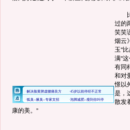
比
过的
笑笑
烟云
玉"比
满"
有同
和对
憬以
是，
散发
康的美。”