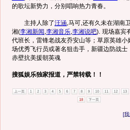
的歌坛新势力，分别唱响热力青春。
主持人除了
汪涵
,马可,还有久未在湖南
湘
(
李湘新闻
,
李湘音乐
,
李湘说吧
)
. 现场嘉
代班长，雷锋老战友乔安山等；草原英雄小
场优秀飞行员或著名狙击手，新疆边防战士
赤壁抗美援朝英魂
搜狐娱乐独家报道，严禁转载！！
上一页
1
2
3
4
5
6
7
8
9
10
11
12
13
18
下一页
[
我