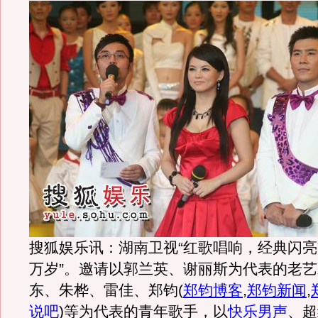
搜狐娱乐讯：湖南卫视“红歌唱响，经典闪亮
万岁”。邀请以郭兰英、谢丽斯为代表的老
东、朱桦、雷佳、郑钧
(
郑钧博客
,
郑钧新闻
,
说吧
)
等为代表的青年歌手，以
快乐男声
、超