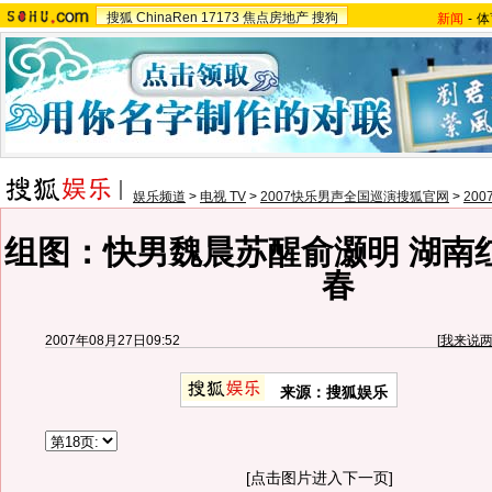
搜狐
ChinaRen
17173
焦点房地产
搜狗
新闻
-
体
娱乐频道
>
电视 TV
>
2007快乐男声全国巡演搜狐官网
>
20
组图：快男魏晨苏醒俞灏明 湖南
春
2007年08月27日09:52
[
我来说
来源：搜狐娱乐
[点击图片进入下一页]