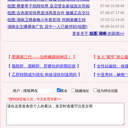
·
组图:携妻带子助阵快男 巫启贤全家福首次亮相
07-08-10 08:46
·
组图:吉杰唐笑快男巡演再度合作 被爆正在交往
07-08-07 17:40
·
组图:湖南卫视春晚小年夜彩排 何炯谢娜主持
07-02-11 14:16
·
湖南女主播裸体广告 其中一人已被停职(组图)
06-06-16 07:23
更多关于
组图 湖南
的新闻>>
用户：
匿名
隐藏地址
设为辩论话题
*搜狗拼音输入法，中文处理专家>>