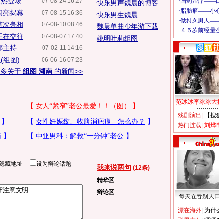
火热登场
07-08-24 16:27
快乐男声魏晨的博客
闪亮揭幕
07-08-15 16:36
快乐男生魏晨
首次亮相
07-08-10 08:46
魏晨单曲少年游下载
正在交往
07-08-07 17:40
姚明叶莉组图
娜主持
07-02-11 14:16
(组图)
06-06-16 07:23
更多关于
组图 湖南
的新闻>>
范冰冰李冰冰大
戏剧演出
|
【搜
热门连载
|
刘烨
隐藏地址
设为辩论话题
我来说两句
(12条)
精华区
辩论区
每天在吞别人
漂在海外
|
为什