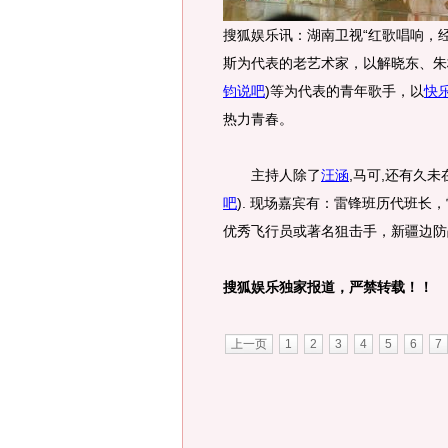
搜狐娱乐讯：湖南卫视“红歌唱响，经
斯为代表的老艺术家，以解晓东、朱
钧说吧
)
等为代表的青年歌手，以
快
热力青春。
主持人除了
汪涵
,马可,还有久
吧
)
. 现场嘉宾有：雷锋班历代班长
优秀飞行员或著名狙击手，新疆边防
搜狐娱乐独家报道，严禁转载！！
上一页
1
2
3
4
5
6
7