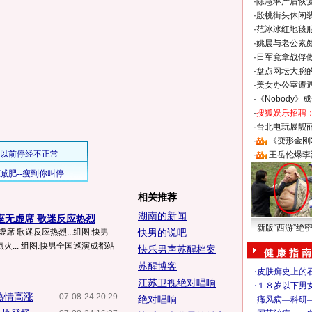
·
陈慧琳产后恢复
·
殷桃街头休闲装
·
范冰冰红地毯
·
姚晨与老公素
·
日军竟拿战俘
·
盘点网坛大腕
·
美女办公室遭
·
《Nobody》
·
搜狐娱乐招聘
·
台北电玩展靓丽S
·
《变形金刚
·
王岳伦爆李
相关推荐
湖南的新闻
座无虚席 歌迷反应热烈
新版“西游”绝
席 歌迷反应热烈...组图:快男
快男的说吧
火... 组图:快男全国巡演成都站
快乐男声苏醒档案
健 康 指 南
苏醒博客
江苏卫视绝对唱响
热情高涨
07-08-24 20:29
绝对唱响