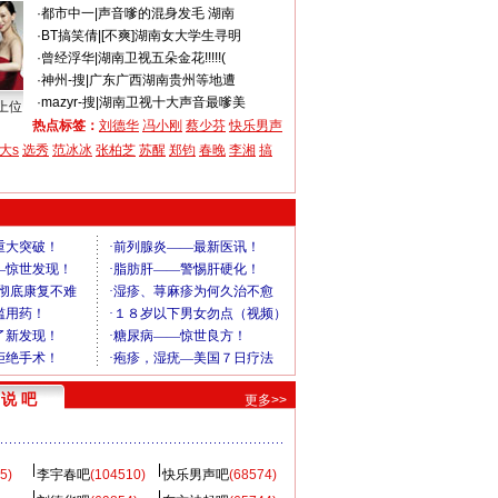
·
都市中一
|
声音嗲的混身发毛 湖南
·
BT搞笑倩
|
[不爽]湖南女大学生寻明
·
曾经浮华
|
湖南卫视五朵金花!!!!!(
·
神州-搜
|
广东广西湖南贵州等地遭
·
mazyr-搜
|
湖南卫视十大声音最嗲美
上位
热点标签：
刘德华
冯小刚
蔡少芬
快乐男声
大s
选秀
范冰冰
张柏芝
苏醒
郑钧
春晚
李湘
搞
说 吧
更多>>
5)
李宇春吧
(104510)
快乐男声吧
(68574)