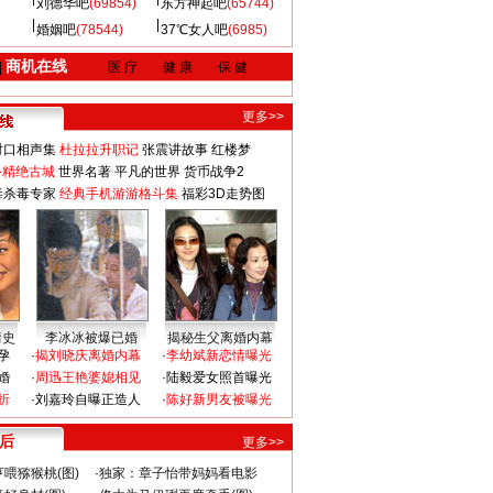
刘德华吧
(69854)
东方神起吧
(65744)
婚姻吧
(78544)
37℃女人吧
(6985)
商机在线
|
医 疗
健 康
保 健
更多>>
对口相声集
杜拉拉升职记
张震讲故事
红楼梦
-精绝古城
世界名著
平凡的世界
货币战争2
毒杀毒专家
经典手机游游格斗集
福彩3D走势图
情史
李冰冰被爆已婚
揭秘生父离婚内幕
孕
·
揭刘晓庆离婚内幕
·
李幼斌新恋情曝光
婚
·
周迅王艳婆媳相见
·
陆毅爱女照首曝光
折
·
刘嘉玲自曝正造人
·
陈好新男友被曝光
 后
更多>>
喂猕猴桃(图)
·
独家：章子怡带妈妈看电影