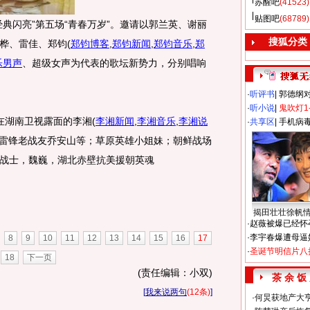
苏醒吧
(41523)
贴图吧
(68789)
典闪亮”第五场“青春万岁”。邀请以郭兰英、谢丽
搜狐分类
桦、雷佳、郑钧
(
郑钧博客
,
郑钧新闻
,
郑钧音乐
,
郑
乐男声
、超级女声为代表的歌坛新势力，分别唱响
·
听评书
|
郭德纲
·
听小说
|
鬼吹灯1
未在湖南卫视露面的李湘
(
李湘新闻
,
李湘音乐
,
李湘说
·
共享区
|
手机病
，雷锋老战友乔安山等；草原英雄小姐妹；朝鲜战场
战士，魏巍，湖北赤壁抗美援朝英魂
揭田壮壮徐帆
·
赵薇被爆已经怀
·
李宇春爆遭母逼
8
9
10
11
12
13
14
15
16
17
·
圣诞节明信片八
18
下一页
(责任编辑：小双)
茶 余 饭
[
我来说两句
(12条)
]
·
何炅获地产大亨