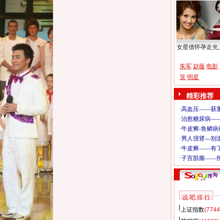
女星借怀孕走光
朱军
赵薇
电影
笑
明星
精彩推荐
说 吧 排 行
上证指数
(7744