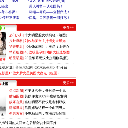
更多>>
热门八卦
|
十大明星脸女模揭晓（组图）
八卦爆料
|
刘欢与美女主持情史大曝光
第壹电影
|
《金钱帝国》：王晶没上进心
精彩组图
|
46位明星孕妇时的大胆造型图
明星话题
|
20位银幕硬汉比拼阳刚美(图)
撞衫
狐观演团】普契尼歌剧《艺术家生涯》打分贴
电影里15位大牌女星美图大盘点（组图）
更多>>
焦点新闻
|
不要迷恋哥，哥只是一个鬼
贴贴图图
|
英媒评出2009年度搞怪发明
娱乐旮旯
|
当红明星不仅仅是名利双收
情感世界
|
后悔嫁给这样一个山西男人
型男索女
|
小糖精归来，在海边轻轻舞
口水
么出过国的人回来之后都会说中国不好