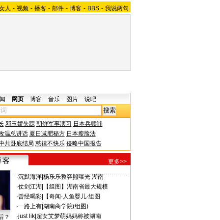
女人
-
视频
-
播客
-
邮件
-
博客
-
BBS
-
我说两句
闻
网页
博客
音乐
图片
说吧
长
邓玉娇失踪
朝鲜军事演习
日本兵赎罪
改温总讲话
夏日减肥秘方
日本瘦脸法
中共卧底结局
慈禧不快乐
侵略中国报告
更多>>
·
沉默海洋
|
杨乐乐整容照曝光 湖南
·
仗剑江湖
|
【组图】湖南省最大规模
·
曾经喝彩
|
【奇闻·人鱼婴儿·组图
·
一路上有
|
湖南商学院(组图)
·
just lik
|
超女艾梦萌妈妈称被湖南
后？