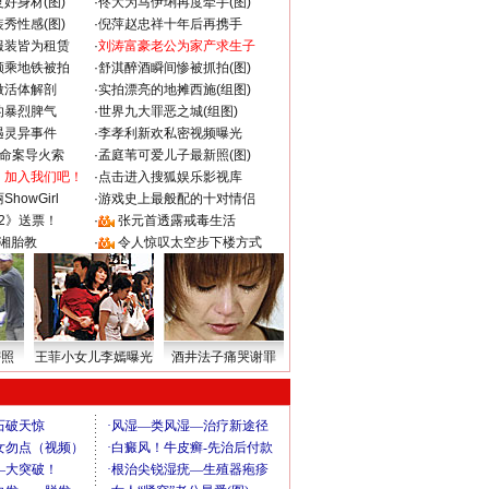
好身材(图)
·
佟大为马伊琍再度牵手(图)
秀性感(图)
·
倪萍赵忠祥十年后再携手
服装皆为租赁
·
刘涛富豪老公为家产求生子
颜乘地铁被拍
·
舒淇醉酒瞬间惨被抓拍(图)
做活体解剖
·
实拍漂亮的地摊西施(组图)
的暴烈脾气
·
世界九大罪恶之城(组图)
遇灵异事件
·
李孝利新欢私密视频曝光
成命案导火索
·
孟庭苇可爱儿子最新照(图)
：加入我们吧！
·
点击进入搜狐娱乐影视库
howGirl
·
游戏史上最般配的十对情侣
2》送票！
·
张元首透露戒毒生活
湘胎教
·
令人惊叹太空步下楼方式
密照
王菲小女儿李嫣曝光
酒井法子痛哭谢罪