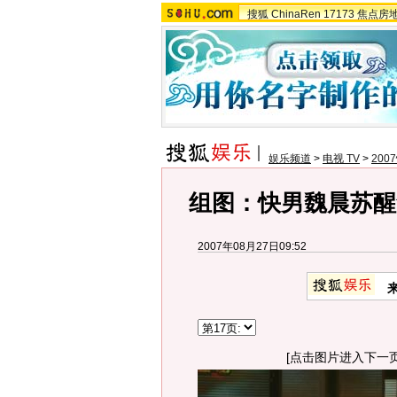
搜狐
ChinaRen
17173
焦点房
娱乐频道
>
电视 TV
>
20
组图：快男魏晨苏醒
2007年08月27日09:52
[点击图片进入下一页