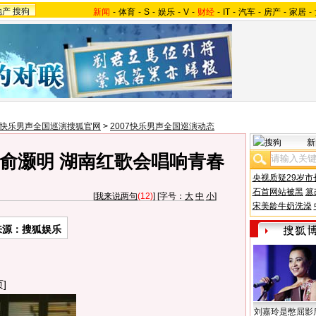
地产
搜狗
新闻
-
体育
-
S
-
娱乐
-
V
-
财经
-
IT
-
汽车
-
房产
-
家居
-
07快乐男声全国巡演搜狐官网
>
2007快乐男声全国巡演动态
新
俞灏明 湖南红歌会唱响青春
央视质疑29岁市
石首网站被黑
篡
[
我来说两句
(12)
] [字号：
大
中
小
]
宋美龄牛奶洗澡
来源：搜狐娱乐
]
刘嘉玲是憋屈影