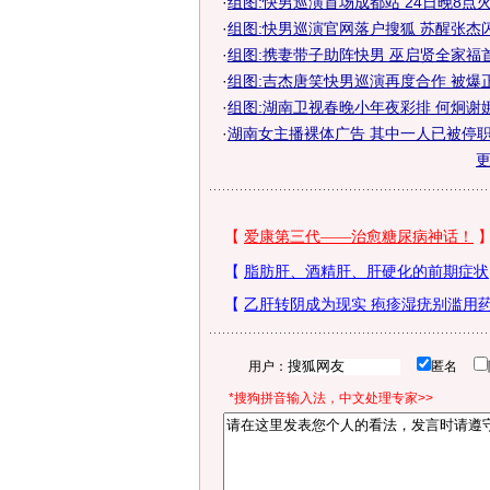
·
组图:快男巡演首场成都站 24日晚8点
·
组图:快男巡演官网落户搜狐 苏醒张杰
·
组图:携妻带子助阵快男 巫启贤全家福
·
组图:吉杰唐笑快男巡演再度合作 被爆
·
组图:湖南卫视春晚小年夜彩排 何炯谢
·
湖南女主播裸体广告 其中一人已被停职
用户：
匿名
*搜狗拼音输入法，中文处理专家>>