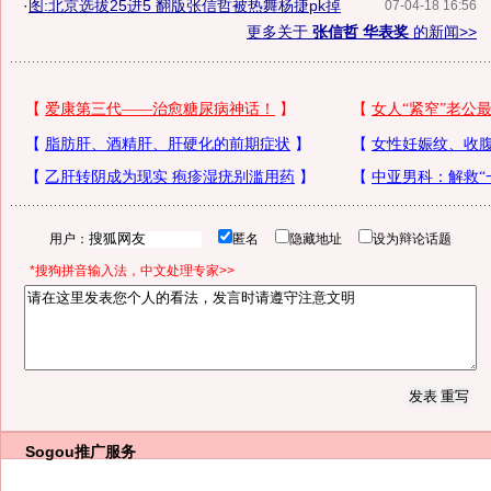
·
图:北京选拔25进5 翻版张信哲被热舞杨捷pk掉
07-04-18 16:56
更多关于
张信哲 华表奖
的新闻>>
用户：
匿名
隐藏地址
设为辩论话题
*搜狗拼音输入法，中文处理专家>>
Sogou推广服务