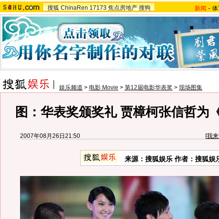
搜狐
ChinaRen
17173
焦点房地产
搜狗
新闻
-
体
娱乐频道
>
电影 Movie
>
第12届电影华表奖
>
现场图集
图：华表奖颁奖礼 贾樟柯张信哲为
2007年08月26日21:50
[
我来
来源：搜狐娱乐 作者：搜狐娱