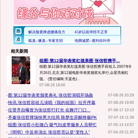
相关新闻
组图:第12届华表奖红毯美图 张信哲携手...
组图:第12届华表奖红毯美图 张信哲携手容祖儿 2007年8
月26日,北京,第12届电影华表奖颁奖礼举行,众星亮相红
毯。 (责任编辑:天蓝色)...
07-08-26 18:00
·
图:第12届华表奖颁奖典礼 张信哲演唱开场曲
07-08-26 20:29
·
快讯:张信哲容祖儿演唱《我的祖国》拉开序幕
07-08-26 19:05
·
任贤齐自曝曾为张信哲打灯光 在舞厅门口...
07-08-17 10:10
·
齐秦张信哲撑场快男大结局 陈楚生苏醒终极PK
07-07-18 11:38
·
组图:张信哲小肚微凸 吸气扣皮带服务人员帮忙
07-05-14 14:07
·
《明明》中反串演出 张信哲否认是“变性人”
07-04-29 21:25