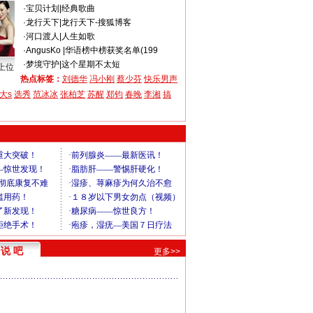
·
宝贝计划
|
经典歌曲
·
龙行天下
|
龙行天下-搜狐博客
·
河口渡人
|
人生如歌
·
AngusKo
|
华语榜中榜获奖名单(199
·
梦境守护
|
这个星期不太短
上位
热点标签：
刘德华
冯小刚
蔡少芬
快乐男声
大s
选秀
范冰冰
张柏芝
苏醒
郑钧
春晚
李湘
搞
说 吧
更多>>