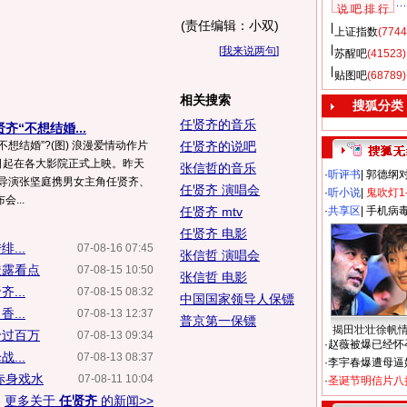
说 吧 排 行
(责任编辑：小双)
上证指数
(7744
[
我来说两句
]
苏醒吧
(41523)
贴图吧
(68789)
相关搜索
搜狐分类
任贤齐的音乐
齐“不想结婚...
不想结婚”?(图) 浪漫爱情动作片
任贤齐的说吧
日起在各大影院正式上映。昨天
张信哲的音乐
·
听评书
|
郭德纲
、导演张坚庭携男女主角任贤齐、
任贤齐 演唱会
·
听小说
|
鬼吹灯1
...
任贤齐 mtv
·
共享区
|
手机病
任贤齐 电影
...
07-08-16 07:45
张信哲 演唱会
透露看点
07-08-15 10:50
张信哲 电影
...
07-08-15 08:32
中国国家领导人保镖
...
07-08-13 12:37
普京第一保镖
揭田壮壮徐帆
价过百万
07-08-13 09:34
·
赵薇被爆已经怀
...
07-08-13 08:37
·
李宇春爆遭母逼
赤身戏水
07-08-11 10:04
·
圣诞节明信片八
更多关于
任贤齐
的新闻>>