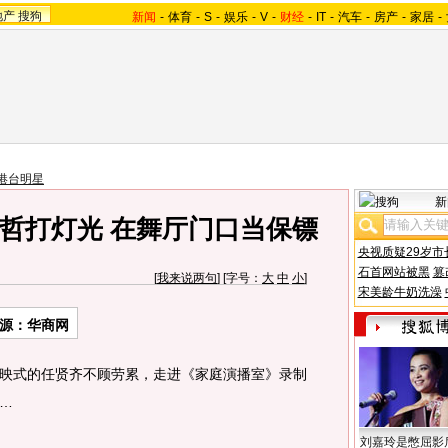
地产
搜狗
新闻
-
体育
-
S
-
娱乐
-
V
-
财经
-
IT
-
汽车
-
房产
-
家居
-
港台明星
新
哲打灯光 在舞厅门口当保镖
央视质疑29岁市
石首网站被黑
篡
[
我来说两句
] [字号：
大
中
小
]
宋美龄牛奶洗澡
源：华商网
式的任贤齐不顾劳累，走进《家庭演播室》录制
…
刘嘉玲是憋屈影