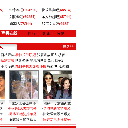
5)
李宇春吧
(104510)
快乐男声吧
(68574)
刘德华吧
(69854)
东方神起吧
(65744)
婚姻吧
(78544)
37℃女人吧
(6985)
商机在线
|
医 疗
健 康
保 健
更多>>
对口相声集
杜拉拉升职记
张震讲故事
红楼梦
-精绝古城
世界名著
平凡的世界
货币战争2
毒杀毒专家
经典手机游游格斗集
福彩3D走势图
情史
李冰冰被爆已婚
揭秘生父离婚内幕
孕
·
揭刘晓庆离婚内幕
·
李幼斌新恋情曝光
婚
·
周迅王艳婆媳相见
·
陆毅爱女照首曝光
折
·
刘嘉玲自曝正造人
·
陈好新男友被曝光