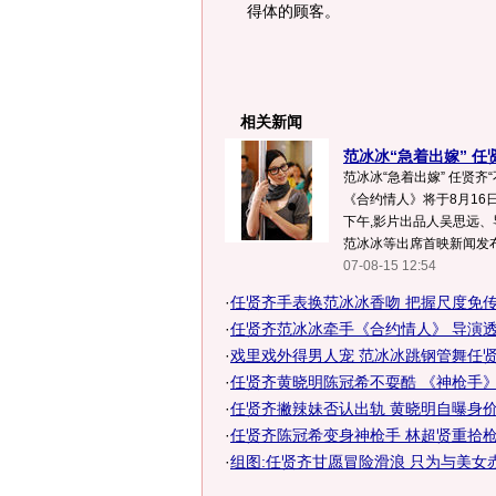
得体的顾客。
相关新闻
范冰冰“急着出嫁” 任贤
范冰冰“急着出嫁” 任贤齐“
《合约情人》将于8月16
下午,影片出品人吴思远
范冰冰等出席首映新闻发布会
07-08-15 12:54
·
任贤齐手表换范冰冰香吻 把握尺度免传绯
·
任贤齐范冰冰牵手《合约情人》 导演
·
戏里戏外得男人宠 范冰冰跳钢管舞任贤齐
·
任贤齐黄晓明陈冠希不耍酷 《神枪手》香
·
任贤齐撇辣妹否认出轨 黄晓明自曝身
·
任贤齐陈冠希变身神枪手 林超贤重拾枪战
·
组图:任贤齐甘愿冒险滑浪 只为与美女