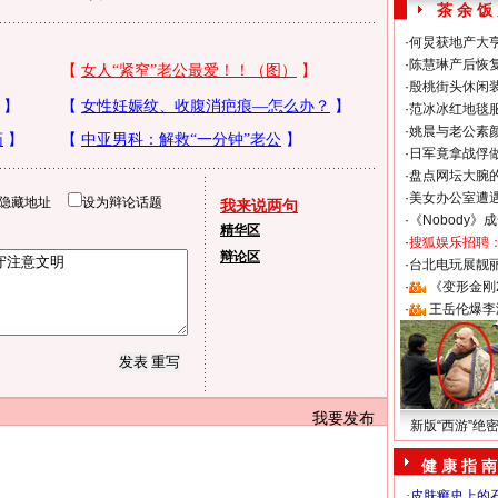
茶 余 饭
·
何炅获地产大亨
·
陈慧琳产后恢复
·
殷桃街头休闲装
·
范冰冰红地毯
·
姚晨与老公素
·
日军竟拿战俘
·
盘点网坛大腕
·
美女办公室遭
隐藏地址
设为辩论话题
我来说两句
·
《Nobody》
精华区
·
搜狐娱乐招聘
辩论区
·
台北电玩展靓丽S
·
《变形金刚
·
王岳伦爆李
我要发布
新版“西游”绝
健 康 指 南