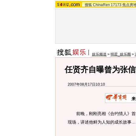
搜狐
ChinaRen
17173
焦点房
娱乐频道
>
明星_娱乐圈
>
任贤齐自曝曾为张信
2007年08月17日10:10
来
前晚，刚刚亮相《合约情人》首映
现场，讲述他鲜为人知的成长故事…