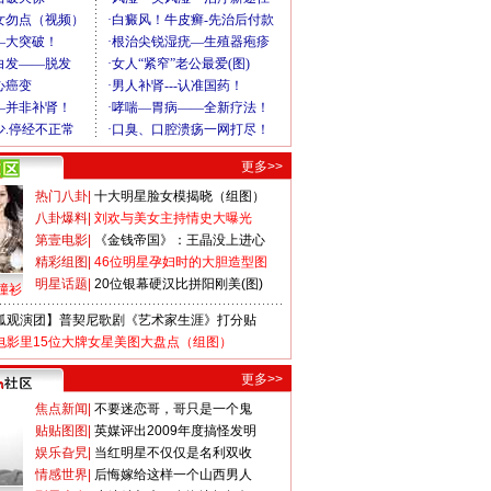
更多>>
热门八卦
|
十大明星脸女模揭晓（组图）
八卦爆料
|
刘欢与美女主持情史大曝光
第壹电影
|
《金钱帝国》：王晶没上进心
精彩组图
|
46位明星孕妇时的大胆造型图
明星话题
|
20位银幕硬汉比拼阳刚美(图)
撞衫
狐观演团】普契尼歌剧《艺术家生涯》打分贴
电影里15位大牌女星美图大盘点（组图）
更多>>
焦点新闻
|
不要迷恋哥，哥只是一个鬼
贴贴图图
|
英媒评出2009年度搞怪发明
娱乐旮旯
|
当红明星不仅仅是名利双收
情感世界
|
后悔嫁给这样一个山西男人