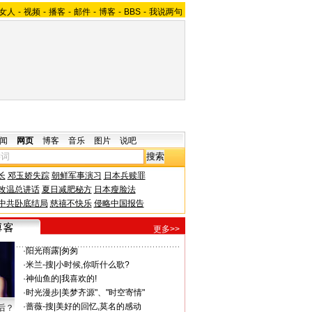
女人
-
视频
-
播客
-
邮件
-
博客
-
BBS
-
我说两句
闻
网页
博客
音乐
图片
说吧
长
邓玉娇失踪
朝鲜军事演习
日本兵赎罪
改温总讲话
夏日减肥秘方
日本瘦脸法
中共卧底结局
慈禧不快乐
侵略中国报告
更多>>
·
阳光雨露
|
匆匆
·
米兰-搜
|
小时候,你听什么歌?
·
神仙鱼的
|
我喜欢的!
·
时光漫步
|
美梦齐源"、"时空寄情"
·
蔷薇-搜
|
美好的回忆,莫名的感动
后？