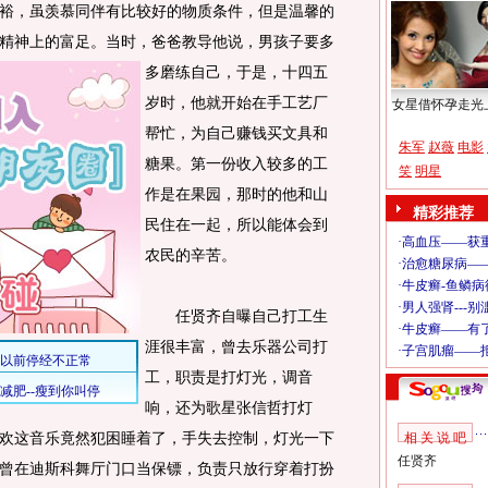
，虽羡慕同伴有比较好的物质条件，但是温馨的
精神上的富足。
当时，爸爸教导他说，男孩子要多
多磨练自己，于是，十四五
岁时，他就开始在手工艺厂
女星借怀孕走光
帮忙，为自己赚钱买文具和
朱军
赵薇
电影
糖果。第一份收入较多的工
笑
明星
作是在果园，那时的他和山
精彩推荐
民住在一起，所以能体会到
农民的辛苦。
任贤齐自曝自己打工生
涯很丰富，曾去乐器公司打
工，职责是打灯光，调音
响，还为歌星张信哲打灯
欢这音乐竟然犯困睡着了，手失去控制，灯光一下
相 关 说 吧
任贤齐
曾在迪斯科舞厅门口当保镖，负责只放行穿着打扮