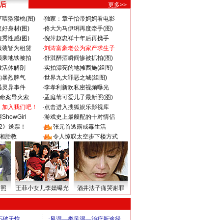
 后
更多>>
喂猕猴桃(图)
·
独家：章子怡带妈妈看电影
好身材(图)
·
佟大为马伊琍再度牵手(图)
秀性感(图)
·
倪萍赵忠祥十年后再携手
服装皆为租赁
·
刘涛富豪老公为家产求生子
颜乘地铁被拍
·
舒淇醉酒瞬间惨被抓拍(图)
做活体解剖
·
实拍漂亮的地摊西施(组图)
的暴烈脾气
·
世界九大罪恶之城(组图)
遇灵异事件
·
李孝利新欢私密视频曝光
成命案导火索
·
孟庭苇可爱儿子最新照(图)
：加入我们吧！
·
点击进入搜狐娱乐影视库
howGirl
·
游戏史上最般配的十对情侣
2》送票！
·
张元首透露戒毒生活
湘胎教
·
令人惊叹太空步下楼方式
密照
王菲小女儿李嫣曝光
酒井法子痛哭谢罪