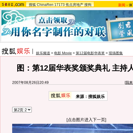
搜狐
ChinaRen
17173
焦点房地产
搜狗
新闻
-
体
娱乐频道
>
电影 Movie
>
第12届电影华表奖
>
现场图集
图：第12届华表奖颁奖典礼 主持
2007年08月26日20:49
[
我来
来源：搜狐娱乐
[点击图片进入下一页]