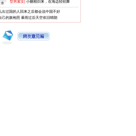
型男索女
|
小糖精归来，在海边轻轻舞
口水
么出过国的人回来之后都会说中国不好
自己的旗袍照
暴雨过后天空依旧晴朗