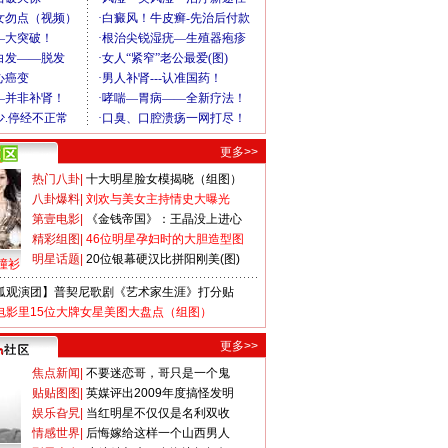
更多>>
热门八卦
|
十大明星脸女模揭晓（组图）
八卦爆料
|
刘欢与美女主持情史大曝光
第壹电影
|
《金钱帝国》：王晶没上进心
精彩组图
|
46位明星孕妇时的大胆造型图
明星话题
|
20位银幕硬汉比拼阳刚美(图)
撞衫
狐观演团】普契尼歌剧《艺术家生涯》打分贴
电影里15位大牌女星美图大盘点（组图）
更多>>
焦点新闻
|
不要迷恋哥，哥只是一个鬼
贴贴图图
|
英媒评出2009年度搞怪发明
娱乐旮旯
|
当红明星不仅仅是名利双收
情感世界
|
后悔嫁给这样一个山西男人