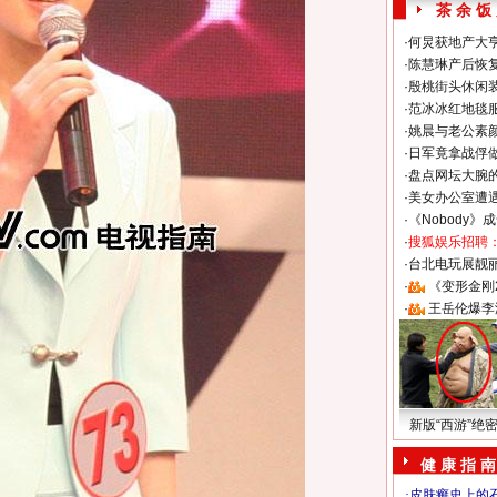
茶 余 饭
·
何炅获地产大亨
·
陈慧琳产后恢复
·
殷桃街头休闲装
·
范冰冰红地毯
·
姚晨与老公素
·
日军竟拿战俘
·
盘点网坛大腕
·
美女办公室遭
·
《Nobody》
·
搜狐娱乐招聘
·
台北电玩展靓丽S
·
《变形金刚
·
王岳伦爆李
新版“西游”绝
健 康 指 南