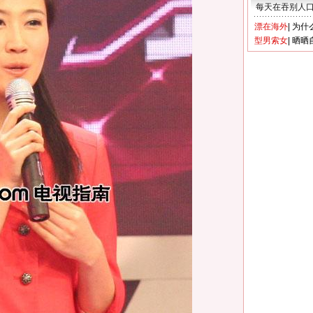
每天在吞别人
漂在海外
|
为什
型男索女
|
晒晒