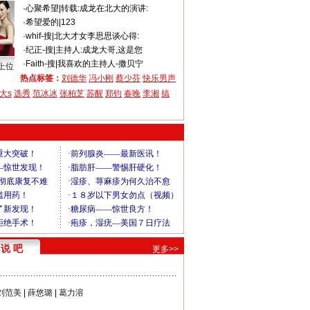
·
心聚希望
|
转载:成龙在北大的演讲:
·
希望爱的
|
123
·
whif-搜
|
北大才女李思思谈心得:
·
纪正-搜
|
主持人:成龙大哥,这是您
·
Faith-搜
|
我喜欢的主持人-撒贝宁
上位
热点标签：
刘德华
冯小刚
蔡少芬
快乐男声
大s
选秀
范冰冰
张柏芝
苏醒
郑钧
春晚
李湘
搞
说 吧
更多>>
刘范美
|
薛悠璐
|
葛力溶