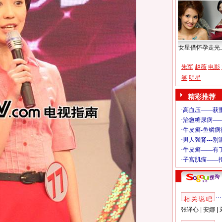
女星借怀孕走光
朱军
赵薇
电影
笑
明星
精彩推荐
相 关 说 吧
张译心
|
安娜
|