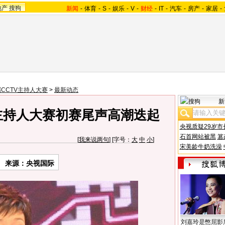
地产
搜狗
新闻
-
体育
-
S
-
娱乐
-
V
-
财经
-
IT
-
汽车
-
房产
-
家居
-
届CCTV主持人大赛
>
最新动态
新
主持人大赛初赛尾声高潮迭起
央视质疑29岁市
石首网站被黑
篡
[
我来说两句
] [字号：
大
中
小
]
宋美龄牛奶洗澡
来源：央视国际
刘嘉玲是憋屈影