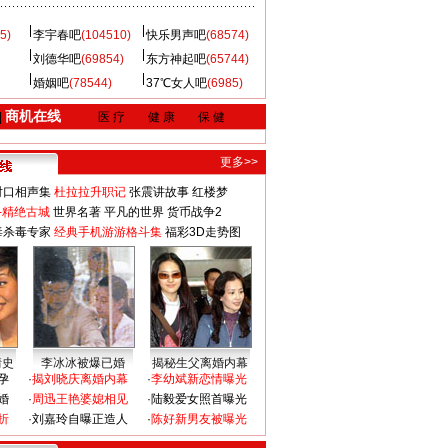
5)
李宇春吧
(104510)
快乐男声吧
(68574)
刘德华吧
(69854)
东方神起吧
(65744)
婚姻吧
(78544)
37℃女人吧
(6985)
商机在线
|
医 疗
健 康
保 健
更多>>
对口相声集
杜拉拉升职记
张震讲故事
红楼梦
-精绝古城
世界名著
平凡的世界
货币战争2
毒杀毒专家
经典手机游游格斗集
福彩3D走势图
情史
李冰冰被爆已婚
揭秘生父离婚内幕
孕
·
揭刘晓庆离婚内幕
·
李幼斌新恋情曝光
婚
·
周迅王艳婆媳相见
·
陆毅爱女照首曝光
折
·
刘嘉玲自曝正造人
·
陈好新男友被曝光