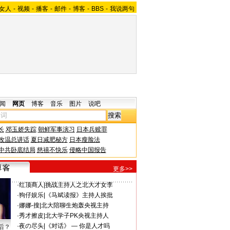
女人
-
视频
-
播客
-
邮件
-
博客
-
BBS
-
我说两句
闻
网页
博客
音乐
图片
说吧
长
邓玉娇失踪
朝鲜军事演习
日本兵赎罪
改温总讲话
夏日减肥秘方
日本瘦脸法
中共卧底结局
慈禧不快乐
侵略中国报告
更多>>
·
红顶商人
|
挑战主持人之北大才女李
·
狗仔娱乐
|
《马斌读报》主持人挨批
·
娜娜-搜
|
北大陪聊生炮轰央视主持
·
秀才擦皮
|
北大学子PK央视主持人
·
夜の尽头
|
《对话》 — 你是人才吗
后？