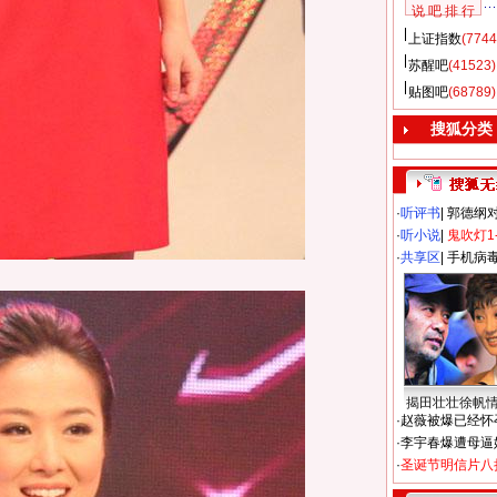
说 吧 排 行
上证指数
(7744
苏醒吧
(41523)
贴图吧
(68789)
搜狐分类
·
听评书
|
郭德纲
·
听小说
|
鬼吹灯1
·
共享区
|
手机病
揭田壮壮徐帆
·
赵薇被爆已经怀
·
李宇春爆遭母逼
·
圣诞节明信片八