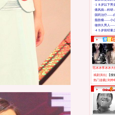
范冰冰李冰冰大
戏剧演出
|
【搜
热门连载
|
刘烨