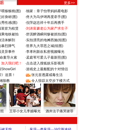
 后
更多>>
喂猕猴桃(图)
·
独家：章子怡带妈妈看电影
好身材(图)
·
佟大为马伊琍再度牵手(图)
秀性感(图)
·
倪萍赵忠祥十年后再携手
服装皆为租赁
·
刘涛富豪老公为家产求生子
颜乘地铁被拍
·
舒淇醉酒瞬间惨被抓拍(图)
做活体解剖
·
实拍漂亮的地摊西施(组图)
的暴烈脾气
·
世界九大罪恶之城(组图)
遇灵异事件
·
李孝利新欢私密视频曝光
成命案导火索
·
孟庭苇可爱儿子最新照(图)
：加入我们吧！
·
点击进入搜狐娱乐影视库
howGirl
·
游戏史上最般配的十对情侣
2》送票！
·
张元首透露戒毒生活
湘胎教
·
令人惊叹太空步下楼方式
密照
王菲小女儿李嫣曝光
酒井法子痛哭谢罪