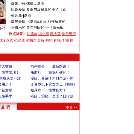
·
馨馨小栈
|
偶像→夏雨
·
听说爱情
|
夏雨与袁泉真的掰了【原
·
蓝莲花-
|
夏雨
·
廖光会博
|
《夏雨&袁泉:那件疯狂的
·
不快乐的
|
童年的回忆----《阳光灿
上位
热点标签：
刘德华
冯小刚
蔡少芬
快乐男声
大s
选秀
范冰冰
张柏芝
苏醒
郑钧
春晚
李湘
搞
说 吧
更多>>