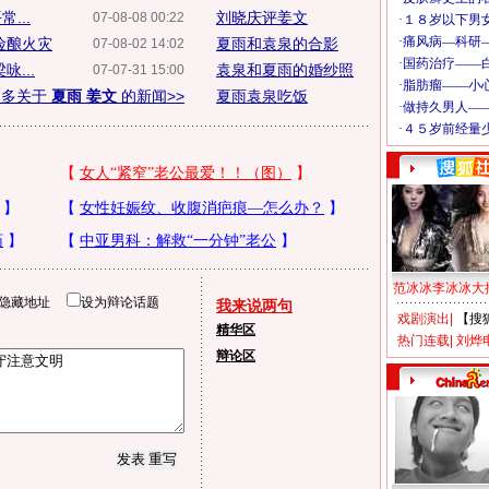
...
刘晓庆评姜文
07-08-08 00:22
险酿火灾
夏雨和袁泉的合影
07-08-02 14:02
...
袁泉和夏雨的婚纱照
07-07-31 15:00
更多关于
夏雨 姜文
的新闻>>
夏雨袁泉吃饭
范冰冰李冰冰大
隐藏地址
设为辩论话题
我来说两句
戏剧演出
|
【搜
精华区
热门连载
|
刘烨
辩论区