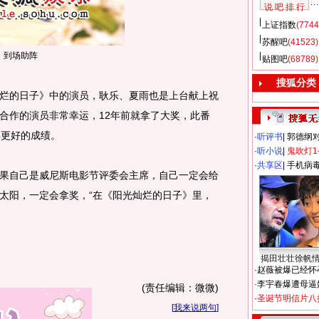
说 吧 排 行
上证指数
(7744
苏醒吧
(41523)
，到场助阵
贴图吧
(68789)
搜狐分类
的日子》中的演员，耿乐、夏雨也是上台献上祝
合作的演员非常幸运，12年前就拿了大奖，此番
得更好的成绩。
·
听评书
|
郭德纲
·
听小说
|
鬼吹灯1
·
共享区
|
手机病
自己是威尼斯电影节评委会主席，自己一定会给
太阳，一定会拿奖，“在《阳光灿烂的日子》里，
揭田壮壮徐帆
·
赵薇被爆已经怀
·
李宇春爆遭母逼
(责任编辑：微微)
·
圣诞节明信片八
[
我来说两句
]