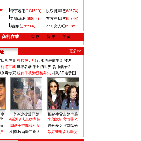
5)
李宇春吧
(104510)
快乐男声吧
(68574)
刘德华吧
(69854)
东方神起吧
(65744)
婚姻吧
(78544)
37℃女人吧
(6985)
商机在线
|
医 疗
健 康
保 健
更多>>
对口相声集
杜拉拉升职记
张震讲故事
红楼梦
-精绝古城
世界名著
平凡的世界
货币战争2
毒杀毒专家
经典手机游游格斗集
福彩3D走势图
情史
李冰冰被爆已婚
揭秘生父离婚内幕
孕
·
揭刘晓庆离婚内幕
·
李幼斌新恋情曝光
婚
·
周迅王艳婆媳相见
·
陆毅爱女照首曝光
折
·
刘嘉玲自曝正造人
·
陈好新男友被曝光