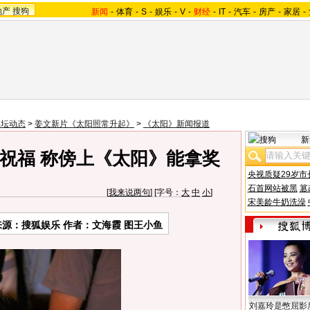
地产
搜狗
新闻
-
体育
-
S
-
娱乐
-
V
-
财经
-
IT
-
汽车
-
房产
-
家居
-
影坛动态
>
姜文新片《太阳照常升起》
>
《太阳》新闻报道
新
祝福 称傍上《太阳》能拿奖
央视质疑29岁市
石首网站被黑
篡
[
我来说两句
] [字号：
大
中
小
]
宋美龄牛奶洗澡
来源：搜狐娱乐 作者：文海霞 图王小鱼
刘嘉玲是憋屈影