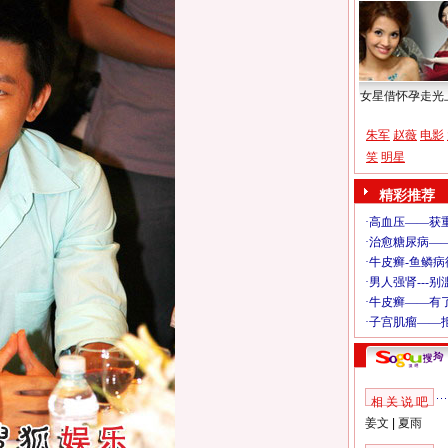
女星借怀孕走光
朱军
赵薇
电影
笑
明星
精彩推荐
相 关 说 吧
姜文
|
夏雨