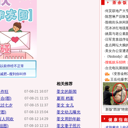
茶 余 饭
·
何炅获地产大亨
·
陈慧琳产后恢复
·
殷桃街头休闲装
·
范冰冰红地毯
·
姚晨与老公素
·
日军竟拿战俘
·
盘点网坛大腕
·
美女办公室遭
·
《Nobody》
·
搜狐娱乐招聘
·
台北电玩展靓丽S
·
《变形金刚
·
王岳伦爆李
相关推荐
工作狂
姜文的新闻
07-08-21 16:07
合(图)
夏雨 档案
07-08-21 11:15
戏过七夕
姜文 女儿
07-08-15 11:37
新版“西游”绝
图)
姜文幼儿曝光
07-08-13 15:04
百人同欢
姜文周韵年龄
07-08-12 14:29
健 康 指 南
组图)
姜文妻子照片
07-08-10 12:13