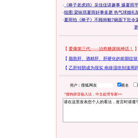
·
《棒子老虎鸡》吴佳佳讲趣事 爆夏雨平常
·
组图:梁咏琪夏雨好事多磨 热气球婚礼
·
夏雨拍《棒子》不顾帅貌7碗面下肚令梁咏
用户：
匿名
*搜狗拼音输入法，中文处理专家>>