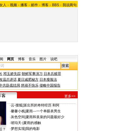
女人
-
视频
-
播客
-
邮件
-
博客
-
BBS
-
我说两句
闻
网页
博客
音乐
图片
说吧
长
邓玉娇失踪
朝鲜军事演习
日本兵赎罪
改温总讲话
夏日减肥秘方
日本瘦脸法
中共卧底结局
慈禧不快乐
侵略中国报告
更多>>
·
云-搜狐
|
派出所的奇特经历 和阿
·
馨馨小栈
|
夏雨---一个单眼表男生
·
灰色空间
|
夏雨和袁泉的问题最好少
·
琥珀天-
|
夏雨的感触
·
梦想实现
|
我的电影
后？