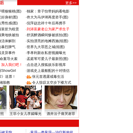
 后
更多>>
喂猕猴桃(图)
·
独家：章子怡带妈妈看电影
好身材(图)
·
佟大为马伊琍再度牵手(图)
秀性感(图)
·
倪萍赵忠祥十年后再携手
服装皆为租赁
·
刘涛富豪老公为家产求生子
颜乘地铁被拍
·
舒淇醉酒瞬间惨被抓拍(图)
做活体解剖
·
实拍漂亮的地摊西施(组图)
的暴烈脾气
·
世界九大罪恶之城(组图)
遇灵异事件
·
李孝利新欢私密视频曝光
成命案导火索
·
孟庭苇可爱儿子最新照(图)
：加入我们吧！
·
点击进入搜狐娱乐影视库
howGirl
·
游戏史上最般配的十对情侣
2》送票！
·
张元首透露戒毒生活
湘胎教
·
令人惊叹太空步下楼方式
密照
王菲小女儿李嫣曝光
酒井法子痛哭谢罪