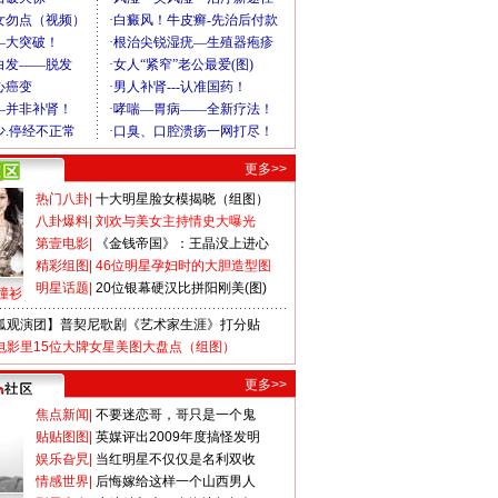
更多>>
热门八卦
|
十大明星脸女模揭晓（组图）
八卦爆料
|
刘欢与美女主持情史大曝光
第壹电影
|
《金钱帝国》：王晶没上进心
精彩组图
|
46位明星孕妇时的大胆造型图
明星话题
|
20位银幕硬汉比拼阳刚美(图)
撞衫
狐观演团】普契尼歌剧《艺术家生涯》打分贴
电影里15位大牌女星美图大盘点（组图）
更多>>
焦点新闻
|
不要迷恋哥，哥只是一个鬼
贴贴图图
|
英媒评出2009年度搞怪发明
娱乐旮旯
|
当红明星不仅仅是名利双收
情感世界
|
后悔嫁给这样一个山西男人