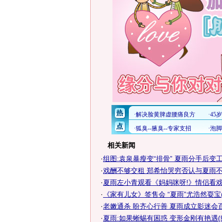
相关新闻
·
组图:袁泉暴瘦变“排骨” 夏雨分手后变
·
戏酬不够交租 郑希怡哭穷否认与夏雨不
·
夏雨左小青观看《妈妈咪呀!》情侣看
·
《家有儿女》签售会 “夏雨”尤浩然耍宝(
·
老嫩通杀 盼齐心行善 夏雨成立影迷会
·
夏雨:如果蜥蜴有困惑 变形金刚有艳遇(