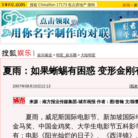
搜狐
ChinaRen
17173
焦点房地产
搜狗
新闻
-
体
娱乐频道
>
明星_娱乐圈
>
大陆明星
夏雨：如果蜥蜴有困惑 变形金刚有
2007年08月10日12:13
[
我来
来源：南方报业传媒集团-城市画报 作者：图/曾翰 文/陈
夏雨，威尼斯国际电影节、新加坡国际
金马奖、中国金鸡奖、大学生电影节五科影
有：电影《阳光灿烂的日子》、《西洋镜》