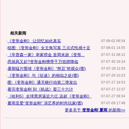
相关新闻
·
《变形金刚》:让回忆如此真实
07-08-02 06:54
·
组图:《变形金刚》女主角写真 三点式性感十足
07-08-01 14:55
·
《辛普森一家》举家捞金 首周末超《变形...
07-07-31 08:12
·
恶搞风又起?变形金刚携带千万馅饼降临
07-07-30 16:24
·
暑期猛片围堵《变形金刚》“憨豆”抢观众(图)
07-07-29 11:03
·
《变形金刚》与《征途》的相似之处(图)
07-07-29 10:23
·
图:《变形金刚》通天晓行动第二弹发出
07-07-27 16:53
·
看完变形金刚 到《机战》耍三十六计
07-07-27 12:37
·
《哈利5》全球票房逼近六亿 远超《变形金刚》
07-07-27 09:34
·
夏雨至爱“变形金刚” 演艺界的时尚玩家(图)
07-07-09 17:48
更多关于
变形金刚 夏雨
的新闻>>