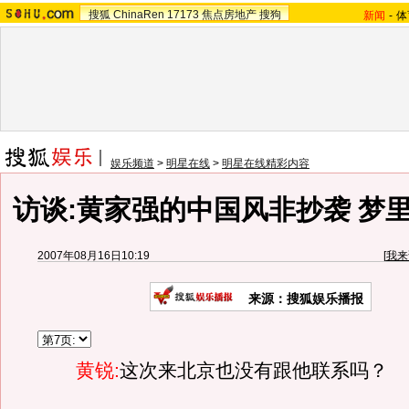
搜狐
ChinaRen
17173
焦点房地产
搜狗
新闻
-
体
娱乐频道
>
明星在线
>
明星在线精彩内容
访谈:黄家强的中国风非抄袭 梦
2007年08月16日10:19
[
我来
来源：搜狐娱乐播报
黄锐:
这次来北京也没有跟他联系吗？