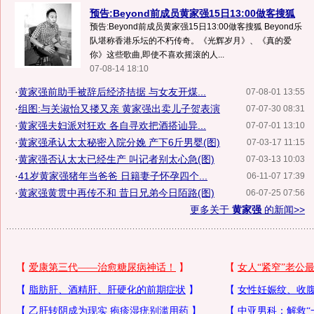
预告:Beyond前成员黄家强15日13:00做客搜狐
预告:Beyond前成员黄家强15日13:00做客搜狐 Beyond乐
队堪称香港乐坛的不朽传奇。《光辉岁月》、《真的爱
你》这些歌曲,即使不喜欢摇滚的人...
07-08-14 18:10
·
黄家强前助手被辞后经济拮据 与女友开煤...
07-08-01 13:55
·
组图:与关淑怡又搂又亲 黄家强出卖儿子贺表演
07-07-30 08:31
·
黄家强夫妇派对狂欢 各自寻欢把酒搭讪异...
07-07-01 13:10
·
黄家强承认太太秘密入院分娩 产下6斤男婴(图)
07-03-17 11:15
·
黄家强否认太太已经生产 叫记者别太心急(图)
07-03-13 10:03
·
41岁黄家强猪年当爸爸 日籍妻子怀孕四个...
06-11-07 17:39
·
黄家强黄贯中再传不和 昔日兄弟今日陌路(图)
06-07-25 07:56
更多关于
黄家强
的新闻>>