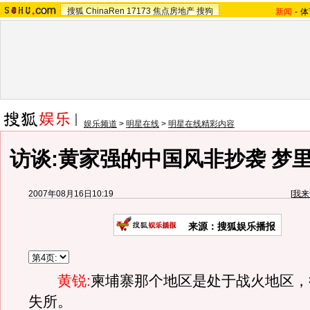
搜狐
ChinaRen
17173
焦点房地产
搜狗
新闻
-
体
娱乐频道
>
明星在线
>
明星在线精彩内容
访谈:黄家强的中国风非抄袭 梦
2007年08月16日10:19
[
我来
来源：搜狐娱乐播报
黄锐:
柬埔寨那个地区是处于战火地区，
失所。