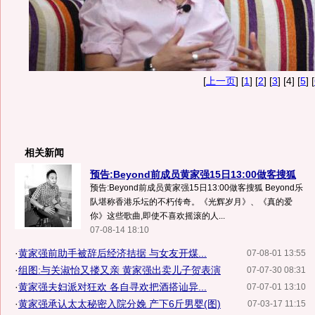
[
上一页
] [
1
] [
2
] [
3
] [4] [
5
] [
相关新闻
预告:Beyond前成员黄家强15日13:00做客搜狐
预告:Beyond前成员黄家强15日13:00做客搜狐 Beyond乐
队堪称香港乐坛的不朽传奇。《光辉岁月》、《真的爱
你》这些歌曲,即使不喜欢摇滚的人...
07-08-14 18:10
·
黄家强前助手被辞后经济拮据 与女友开煤...
07-08-01 13:55
·
组图:与关淑怡又搂又亲 黄家强出卖儿子贺表演
07-07-30 08:31
·
黄家强夫妇派对狂欢 各自寻欢把酒搭讪异...
07-07-01 13:10
·
黄家强承认太太秘密入院分娩 产下6斤男婴(图)
07-03-17 11:15