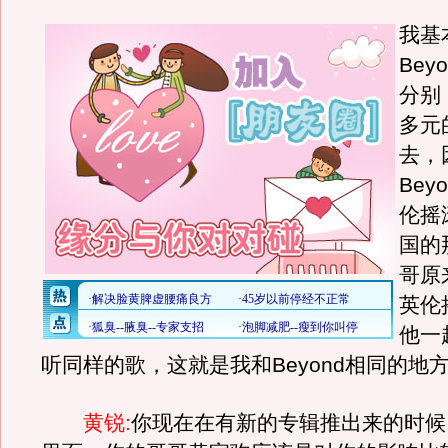
我基
Bey
分别
多元
去，
Bey
伦摇
国的
哥原
英伦
他一
听同样的歌，这就是我和Beyond相同的地
黄锐:
你现在在有新的专辑推出来的时候