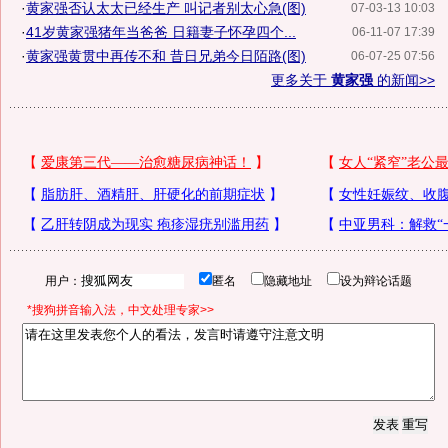
·
黄家强否认太太已经生产 叫记者别太心急(图)
07-03-13 10:03
·
41岁黄家强猪年当爸爸 日籍妻子怀孕四个...
06-11-07 17:39
·
黄家强黄贯中再传不和 昔日兄弟今日陌路(图)
06-07-25 07:56
更多关于
黄家强
的新闻>>
用户：
匿名
隐藏地址
设为辩论话题
*搜狗拼音输入法，中文处理专家>>