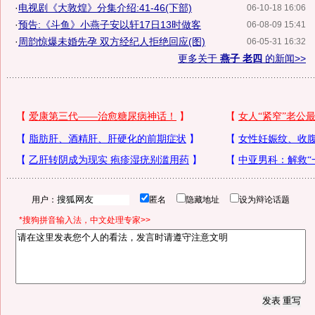
·
电视剧《大敦煌》分集介绍:41-46(下部)
06-10-18 16:06
·
预告:《斗鱼》小燕子安以轩17日13时做客
06-08-09 15:41
·
周韵惊爆未婚先孕 双方经纪人拒绝回应(图)
06-05-31 16:32
更多关于
燕子 老四
的新闻>>
用户：
匿名
隐藏地址
设为辩论话题
*搜狗拼音输入法，中文处理专家>>