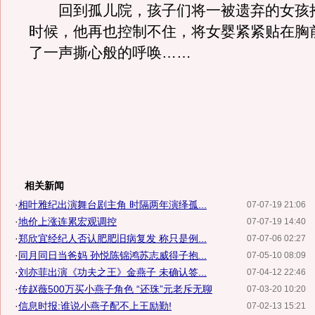
回到孤儿院，孩子们将一被遗弃的女孩
时候，他再也控制不住，将女婴紧紧贴在胸
了一声撕心般的呼唤……
相关新闻
·
相叶雅纪出演舞台剧主角 时隔两年演绎孤...
07-07-19 21:06
·
地价上涨连累宏观调控
07-07-19 14:40
·
郑欣宜经纪人否认肥肥旧病复发 称只是例...
07-07-06 02:27
·
同月同日当爸妈 孙悦陈锦鸿苏志威得子抱...
07-05-10 08:09
·
刘亦菲出演《功夫之王》金燕子 未确认签...
07-04-12 22:46
·
传赵薇500万买小燕子角色 “还珠”元老斥无聊
07-03-20 10:20
·
信息时报:谁说小燕子配不上王励勤!
07-02-13 15:21