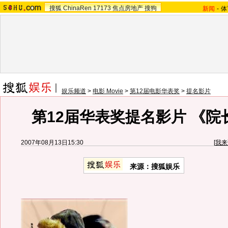
搜狐
ChinaRen
17173
焦点房地产
搜狗
新闻
-
体
娱乐频道
>
电影 Movie
>
第12届电影华表奖
>
提名影片
第12届华表奖提名影片 《院
2007年08月13日15:30
[
我来
来源：搜狐娱乐