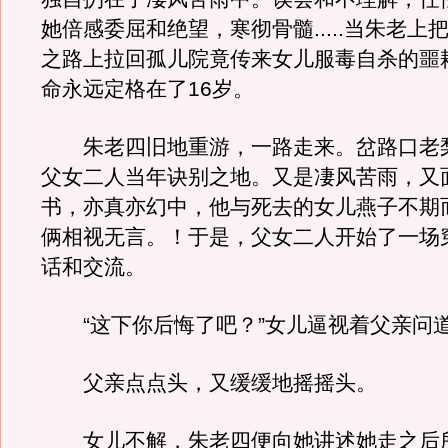
她倍感委屈和绝望，寒彻骨髓.....当朱老上
之路上拉回孤儿院竟传来女儿服毒自杀的噩
命永远定格在了16岁。
朱老四旧地重游，一路走来。岔路口老
父女二人当年诀别之地。又是凄风苦雨，又
书，亦真亦幻中，他与死去的女儿燕子不期
俩相视无言。！于是，父女二人开始了一场
话和交流。
“这下你后悔了吧？”女儿逼视着父亲问
父亲点点头，又缓缓地摇摇头。
女儿不解，朱老四便向她讲述她走之后