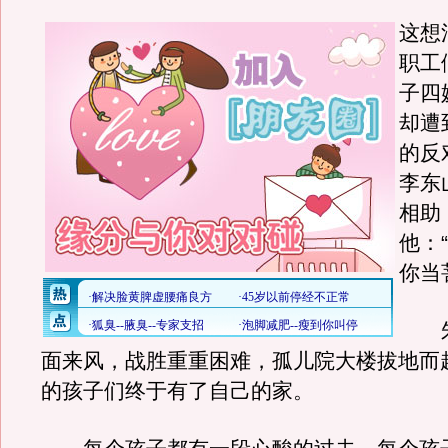
这想
职工
子四
却遭
的反
李东
相助
他：
你当
朱
面来风，战胜重重困难，孤儿院大楼拔地而
的孩子们终于有了自己的家。