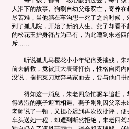
每个孩子都有一段心酸的过去，每个孩
人泪下的故事。狗剩自幼父母双亡，寄养在
尽苦难，当他躺在车沟想一死了之的时候，
到了孤儿院，开始了新的人生。燕子却看不
的松花玉护身符占为己有，为此遭到朱老四
斥……
听说孤儿马樱花小小年纪倍受摧残，朱
前去解救，竟被其大表哥打伤，性格自闭内
没说，揣把菜刀就奔马家而去，要与他们拼
得知这一消息，朱老四急忙驱车追赶，
得透湿的燕子迎面相遇。燕子刚刚因父亲未
老师说了一顿，又担心迟到再次挨批评，便
车头送她一程，却遭到断然拒绝，朱老四驾
独自扔在了凄风苦雨中。误会和不理解，任