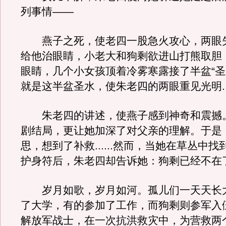
列事情——
燕子之死，使老四一股急火攻心，两眼
给他治眼睛，小老大和狗剩欲进山打熊取胆
眼睛，几个小女孩顶着冷雾寒露接了半盆“圣
就是这半盆圣水，使朱老四的两眼重见光明....
朱老四的讲述，使燕子感到神奇和震撼
剧结局，更让她加深了对父亲的理解。于是
思，想到了补救......然而，当她在草丛中
护身符后，朱老四却告诉她：狗剩已经不在
岁月如歌，岁月如河。孤儿们一天天长
了大学，有的参加了工作，而狗剩则参军入
解放军战士，在一次抗洪救灾中，为营救两