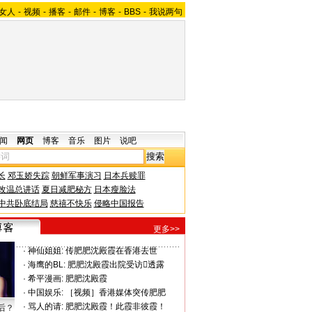
女人
-
视频
-
播客
-
邮件
-
博客
-
BBS
-
我说两句
闻
网页
博客
音乐
图片
说吧
长
邓玉娇失踪
朝鲜军事演习
日本兵赎罪
改温总讲话
夏日减肥秘方
日本瘦脸法
中共卧底结局
慈禧不快乐
侵略中国报告
更多>>
·
神仙姐姐:
传肥肥沈殿霞在香港去世
·
海鹰的BL:
肥肥沈殿霞出院受访透露
·
希平漫画:
肥肥沈殿霞
·
中国娱乐:
［视频］香港媒体突传肥肥
·
骂人的请:
肥肥沈殿霞！此霞非彼霞！
后？