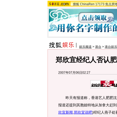
搜狐
ChinaRen
17173
焦点房
娱乐频道
>
港台
>
港台娱
郑欣宜经纪人否认肥
2007年07月06日02:27
昨天有报道称，香港艺人肥肥沈
报道还提到其胞姐特地从加拿大赶到
欣宜新闻
,
郑欣宜说吧
)
经纪人燕子处