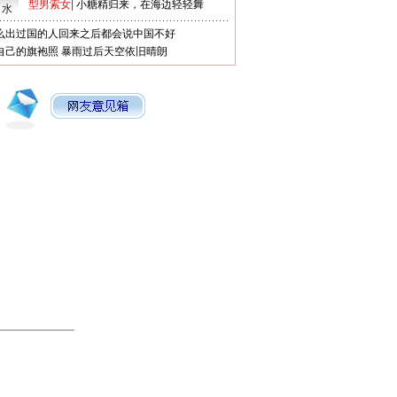
型男索女
|
小糖精归来，在海边轻轻舞
口水
么出过国的人回来之后都会说中国不好
自己的旗袍照
暴雨过后天空依旧晴朗