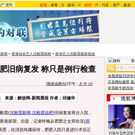
地产
搜狗
新闻
-
体育
-
S
-
娱乐
-
V
-
财经
-
IT
-
汽车
-
房产
-
家居
-
乐新闻
>
香港知名艺人沈殿霞病愈
>
香港艺人沈殿霞最新报道
新
肥旧病复发 称只是例行检查
央视质疑29岁市
石首网站被黑
篡
[
我来说两句
] [字号：
大
中
小
]
宋美龄牛奶洗澡
来源：解放网-新闻晨报 作者：邱俪华
殿霞
(
沈殿霞新闻
,
沈殿霞说吧
)
旧病复发再次入院，
香港探望。但是，记者昨晚从肥肥之女郑欣宜
(
郑
获悉，此消息纯属误传，肥肥入院只是进行术后正
刘嘉玲是憋屈影