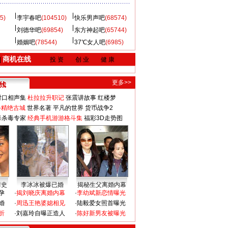
5)
李宇春吧
(104510)
快乐男声吧
(68574)
刘德华吧
(69854)
东方神起吧
(65744)
婚姻吧
(78544)
37℃女人吧
(6985)
商机在线
|
投 资
创 业
健 康
更多>>
对口相声集
杜拉拉升职记
张震讲故事
红楼梦
-精绝古城
世界名著
平凡的世界
货币战争2
毒杀毒专家
经典手机游游格斗集
福彩3D走势图
情史
李冰冰被爆已婚
揭秘生父离婚内幕
孕
·
揭刘晓庆离婚内幕
·
李幼斌新恋情曝光
婚
·
周迅王艳婆媳相见
·
陆毅爱女照首曝光
折
·
刘嘉玲自曝正造人
·
陈好新男友被曝光