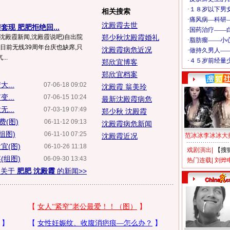
相关搜索
沈殿霞去世
现 肥肥拒绝回...
霞(沈殿霞新闻,沈殿霞说吧)自出院
郑少秋沈殿霞婚礼
连日前无线39周年台庆也缺席,只
沈殿霞病危近况
..
郑欣宜博客
郑欣宜档案
...
07-06-18 09:02
沈殿霞 翁美玲
...
07-06-15 10:24
最新沈殿霞病危
...
07-03-19 07:49
郑少秋 沈殿霞
(图)
06-11-12 09:13
沈殿霞病危新闻
组图)
06-11-10 07:25
沈殿霞近况
范冰冰李冰冰大
宜(图)
06-10-26 11:18
戏剧演出
|
【搜
(组图)
06-09-30 13:43
热门连载
|
刘烨
多关于
肥肥 沈殿霞
的新闻>>