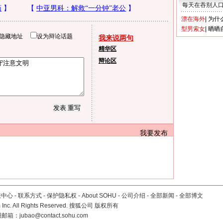
每天在吞别人
漂在海外
|
为什
型男索女
|
晒晒
隐藏地址
设为辩论话题
我来说两句
精华区
辩论区
我要发布
服中心
-
联系方式
-
保护隐私权
-
About SOHU
-
公司介绍
-
全部新闻
-
全部博文
Inc. All Rights Reserved. 搜狐公司
版权所有
报邮箱：
jubao@contact.sohu.com