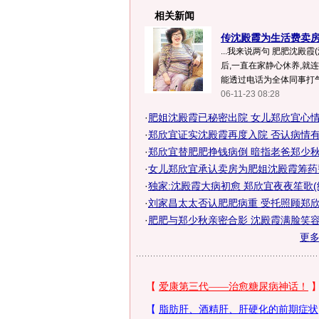
相关新闻
传沈殿霞为生活费卖房套
...我来说两句 肥肥沈殿
后,一直在家静心休养,就
能透过电话为全体同事打气.
06-11-23 08:28
·
肥姐沈殿霞已秘密出院 女儿郑欣宜心情大
·
郑欣宜证实沈殿霞再度入院 否认病情有变
·
郑欣宜替肥肥挣钱病倒 暗指老爸郑少秋无
·
女儿郑欣宜承认卖房为肥姐沈殿霞筹药费
·
独家:沈殿霞大病初愈 郑欣宜夜夜笙歌(
·
刘家昌太太否认肥肥病重 受托照顾郑欣
·
肥肥与郑少秋亲密合影 沈殿霞满脸笑容
更