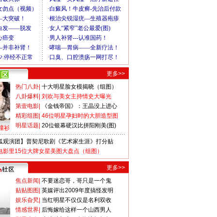
更多>>
热门八卦
|
十大明星脸女模揭晓（组图）
八卦爆料
|
刘欢与美女主持情史大曝光
第壹电影
|
《金钱帝国》：王晶没上进心
精彩组图
|
46位明星孕妇时的大胆造型图
明星话题
|
20位银幕硬汉比拼阳刚美(图)
撞衫
狐观演团】普契尼歌剧《艺术家生涯》打分贴
电影里15位大牌女星美图大盘点（组图）
更多>>
焦点新闻
|
不要迷恋哥，哥只是一个鬼
贴贴图图
|
英媒评出2009年度搞怪发明
娱乐旮旯
|
当红明星不仅仅是名利双收
情感世界
|
后悔嫁给这样一个山西男人