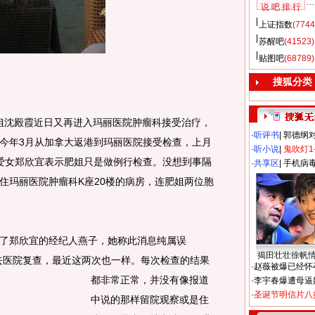
说 吧 排 行
上证指数
(7744
苏醒吧
(41523)
贴图吧
(68789)
搜狐分类
姐沈殿霞近日又再进入玛丽医院肿瘤科接受治疗，
·
听评书
|
郭德纲
今年3月从加拿大返港到玛丽医院接受检查，上月
·
听小说
|
鬼吹灯1
爱女郑欣宜表示肥姐只是做例行检查。没想到事隔
·
共享区
|
手机病
住玛丽医院肿瘤科K座20楼的病房，连肥姐两位胞
郑欣宜的经纪人燕子，她称此消息纯属误
揭田壮壮徐帆
去医院复查，最近这两次也一样。
每次检查的结果
·
赵薇被爆已经怀
都非常正常，并没有像报道
·
李宇春爆遭母逼
·
圣诞节明信片八
中说的那样留院观察或是住