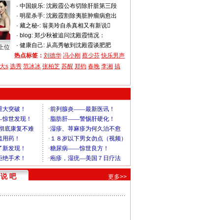
·
中国娱乐:
沈殿霞公布切除肝脏第三段
·
明星杀手:
沈殿霞割除夷脏肿瘤病愈出
·
藏之秘-:
翁美玲自杀真相又有新说
·
blog:
郑少秋被追问沈殿霞情况：
·
健康自己:
从高秀敏到沈殿霞谈肥肥
上位
热点标签：
刘德华
冯小刚
蔡少芬
快乐男声
大s
选秀
范冰冰
张柏芝
苏醒
郑钧
春晚
李湘
搞
说 吧
更多>>