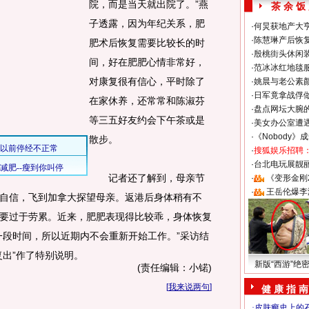
院，而是当天就出院了。”燕
茶 余 饭
子透露，因为年纪关系，肥
·
何炅获地产大亨
·
陈慧琳产后恢复
肥术后恢复需要比较长的时
·
殷桃街头休闲装
间，好在肥肥心情非常好，
·
范冰冰红地毯
对康复很有信心，平时除了
·
姚晨与老公素
·
日军竟拿战俘
在家休养，还常常和陈淑芬
·
盘点网坛大腕
等三五好友约会下午茶或是
·
美女办公室遭
·
《Nobody》
散步。
·
搜狐娱乐招聘
·
台北电玩展靓丽S
记者还了解到，母亲节
·
《变形金刚
·
王岳伦爆李
自信，飞到加拿大探望母亲。返港后身体稍有不
要过于劳累。近来，肥肥表现得比较乖，身体恢复
一段时间，所以近期内不会重新开始工作。”采访结
复出”作了特别说明。
新版“西游”绝
(责任编辑：小锘)
[
我来说两句
]
健 康 指 南