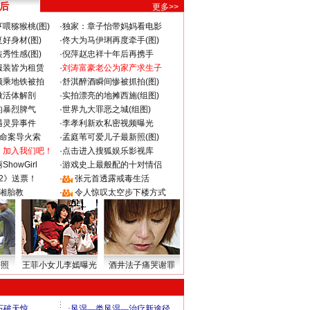
 后
更多>>
喂猕猴桃(图)
·
独家：章子怡带妈妈看电影
好身材(图)
·
佟大为马伊琍再度牵手(图)
秀性感(图)
·
倪萍赵忠祥十年后再携手
服装皆为租赁
·
刘涛富豪老公为家产求生子
颜乘地铁被拍
·
舒淇醉酒瞬间惨被抓拍(图)
做活体解剖
·
实拍漂亮的地摊西施(组图)
的暴烈脾气
·
世界九大罪恶之城(组图)
遇灵异事件
·
李孝利新欢私密视频曝光
成命案导火索
·
孟庭苇可爱儿子最新照(图)
：加入我们吧！
·
点击进入搜狐娱乐影视库
howGirl
·
游戏史上最般配的十对情侣
2》送票！
·
张元首透露戒毒生活
湘胎教
·
令人惊叹太空步下楼方式
密照
王菲小女儿李嫣曝光
酒井法子痛哭谢罪