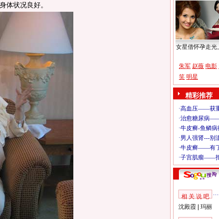
身体状况良好。
女星借怀孕走光
朱军
赵薇
电影
笑
明星
精彩推荐
相 关 说 吧
沈殿霞
|
玛丽