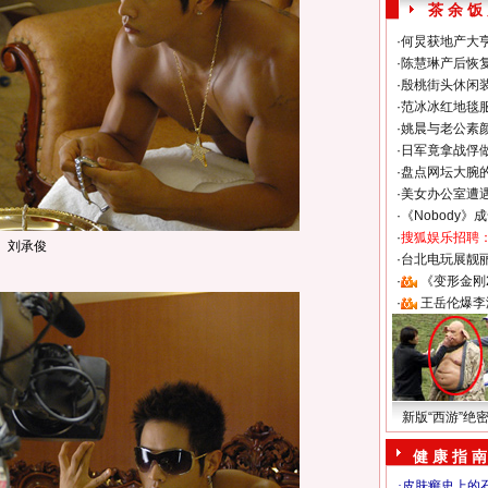
茶 余 饭
·
何炅获地产大亨
·
陈慧琳产后恢复
·
殷桃街头休闲装
·
范冰冰红地毯
·
姚晨与老公素
·
日军竟拿战俘
·
盘点网坛大腕
·
美女办公室遭
·
《Nobody》
·
搜狐娱乐招聘
刘承俊
·
台北电玩展靓丽S
·
《变形金刚
·
王岳伦爆李
新版“西游”绝
健 康 指 南