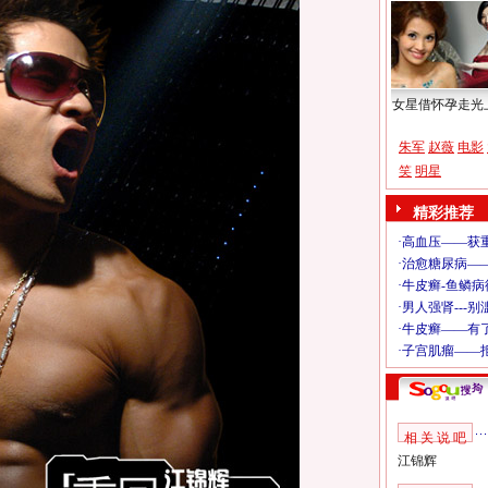
女星借怀孕走光
朱军
赵薇
电影
笑
明星
精彩推荐
相 关 说 吧
江锦辉