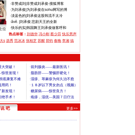
·
非赞成刘
|
非赞成刘承俊-搜狐博客
·
为刘承俊
|
为刘承俊在sohu网写的博
·
淡蓝色的
|
刘承俊这股韩流不太冷
·
ǎνê.
|
刘承俊:悲剧天王的全新
·
快乐的实
|
韩国舞王刘承俊做客呼和
上位
热点标签：
刘德华
冯小刚
蔡少芬
快乐男声
大s
选秀
范冰冰
张柏芝
苏醒
郑钧
春晚
李湘
搞
说 吧
更多>>