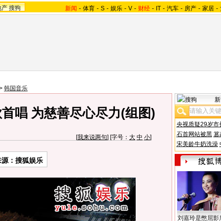
地产
搜狗
新闻
-
体育
-
S
-
娱乐
-
V
-
财经
-
IT
-
汽车
-
房产
-
家居
-
>
韩国音乐
新
首唱 为慈善尽心尽力(组图)
央视质疑29岁市
石首网站被黑
篡
[
我来说两句
] [字号：
大
中
小
]
宋美龄牛奶洗澡
来源：搜狐娱乐
刘嘉玲是憋屈影