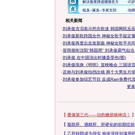
相关新闻
·
刘承俊含泪表示想念歌迷 韩国网民反应冷
·
刘承俊新歌跨国合作 神秘女歌手敲定黄圣
·
刘承俊再度出击发新曲 神秘女歌手共同演
·
冒雨领衔沈阳“韩国周” 刘承俊霸气似当..
·
刘承俊,在中国演出时膝盖受伤(图)
·
刘承俊现身《明明》首映晚会 三国语言送
·
迟帅与刘承俊拍挡出镜 两个大男生片场耍
·
刘承俊参加综艺节目 反成Rain免费代言
更