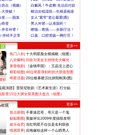
更多>>
热门八卦
|
十大明星脸女模揭晓（组图）
八卦爆料
|
刘欢与美女主持情史大曝光
第壹电影
|
《金钱帝国》：王晶没上进心
精彩组图
|
46位明星孕妇时的大胆造型图
明星话题
|
20位银幕硬汉比拼阳刚美(图)
撞衫
狐观演团】普契尼歌剧《艺术家生涯》打分贴
电影里15位大牌女星美图大盘点（组图）
更多>>
焦点新闻
|
不要迷恋哥，哥只是一个鬼
贴贴图图
|
英媒评出2009年度搞怪发明
娱乐旮旯
|
当红明星不仅仅是名利双收
情感世界
|
后悔嫁给这样一个山西男人