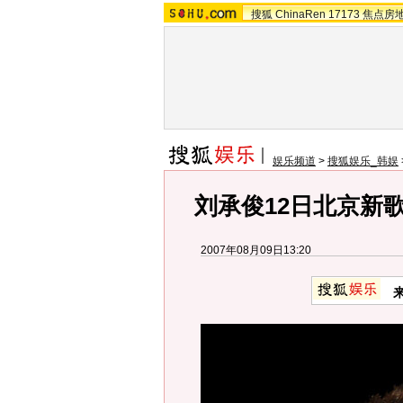
搜狐
ChinaRen
17173
焦点房
娱乐频道
>
搜狐娱乐_韩娱
刘承俊12日北京新歌
2007年08月09日13:20