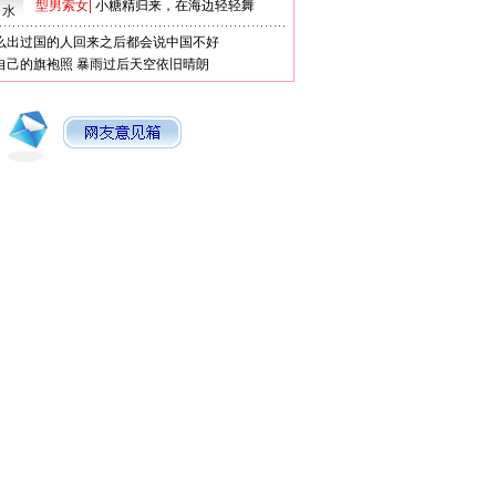
型男索女
|
小糖精归来，在海边轻轻舞
口水
么出过国的人回来之后都会说中国不好
自己的旗袍照
暴雨过后天空依旧晴朗