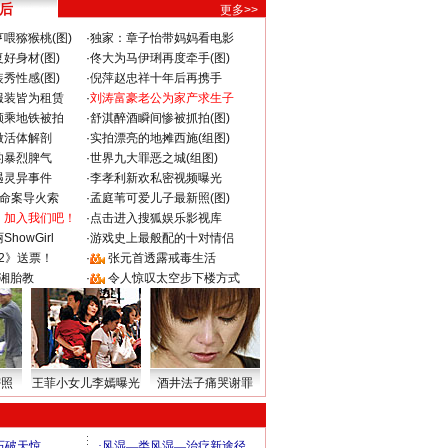
 后
更多>>
喂猕猴桃(图)
·
独家：章子怡带妈妈看电影
好身材(图)
·
佟大为马伊琍再度牵手(图)
秀性感(图)
·
倪萍赵忠祥十年后再携手
服装皆为租赁
·
刘涛富豪老公为家产求生子
颜乘地铁被拍
·
舒淇醉酒瞬间惨被抓拍(图)
做活体解剖
·
实拍漂亮的地摊西施(组图)
的暴烈脾气
·
世界九大罪恶之城(组图)
遇灵异事件
·
李孝利新欢私密视频曝光
成命案导火索
·
孟庭苇可爱儿子最新照(图)
：加入我们吧！
·
点击进入搜狐娱乐影视库
howGirl
·
游戏史上最般配的十对情侣
2》送票！
·
张元首透露戒毒生活
湘胎教
·
令人惊叹太空步下楼方式
密照
王菲小女儿李嫣曝光
酒井法子痛哭谢罪