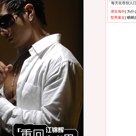
每天在吞别人
漂在海外
|
为什
型男索女
|
晒晒