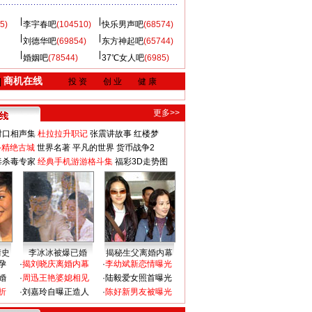
5)
李宇春吧
(104510)
快乐男声吧
(68574)
刘德华吧
(69854)
东方神起吧
(65744)
婚姻吧
(78544)
37℃女人吧
(6985)
商机在线
|
投 资
创 业
健 康
更多>>
对口相声集
杜拉拉升职记
张震讲故事
红楼梦
-精绝古城
世界名著
平凡的世界
货币战争2
毒杀毒专家
经典手机游游格斗集
福彩3D走势图
情史
李冰冰被爆已婚
揭秘生父离婚内幕
孕
·
揭刘晓庆离婚内幕
·
李幼斌新恋情曝光
婚
·
周迅王艳婆媳相见
·
陆毅爱女照首曝光
折
·
刘嘉玲自曝正造人
·
陈好新男友被曝光