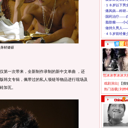
身材健硕
第一次带来，全新制作录制的新中文单曲 ，还
范冰冰李冰冰大
版韩文专辑，佩带过的私人项链等物品进行现场及
戏剧演出
|
【搜
砖加瓦。
热门连载
|
刘烨