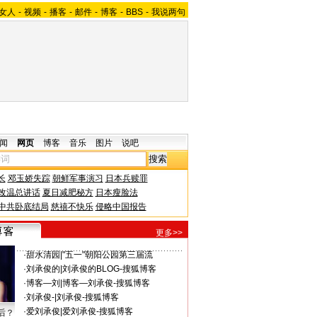
女人
-
视频
-
播客
-
邮件
-
博客
-
BBS
-
我说两句
闻
网页
博客
音乐
图片
说吧
长
邓玉娇失踪
朝鲜军事演习
日本兵赎罪
改温总讲话
夏日减肥秘方
日本瘦脸法
中共卧底结局
慈禧不快乐
侵略中国报告
更多>>
·
甜水清园
|
"五一"朝阳公园第三届流
·
刘承俊的
|
刘承俊的BLOG-搜狐博客
·
博客—刘
|
博客—刘承俊-搜狐博客
·
刘承俊-
|
刘承俊-搜狐博客
·
爱刘承俊
|
爱刘承俊-搜狐博客
后？