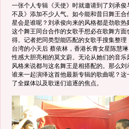
一张个人专辑《天使》时就邀请到了刘承俊
不及》添加不少人气。如今能和昔日舞王合
星会是谁呢？刘承俊向来的风格都是劲歌热
这个舞王同台合作的女歌手想必在歌舞方面
得。记者把同类型能匹配的女歌手搜集整理
台湾的小天后 蔡依林，香港长青女星陈慧
性感大胆亮相的莫文蔚。无论从她们的音乐
风格来说都与这名舞王是相搭配的。那么刘
谁来一起演绎这首他最新专辑的歌曲呢？这
了全媒体以及歌迷们追逐的焦点。