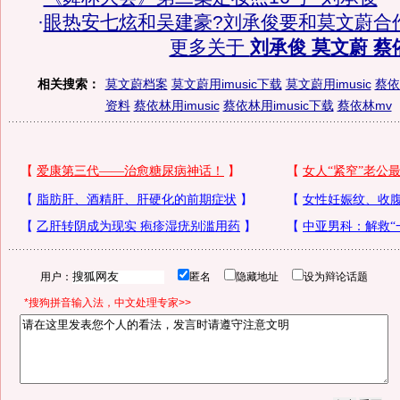
·
眼热安七炫和吴建豪?刘承俊要和莫文蔚合
更多关于
刘承俊 莫文蔚 蔡
相关搜索：
莫文蔚档案
莫文蔚用imusic下载
莫文蔚用imusic
蔡依
资料
蔡依林用imusic
蔡依林用imusic下载
蔡依林mv
用户：
匿名
隐藏地址
设为辩论话题
*搜狗拼音输入法，中文处理专家>>