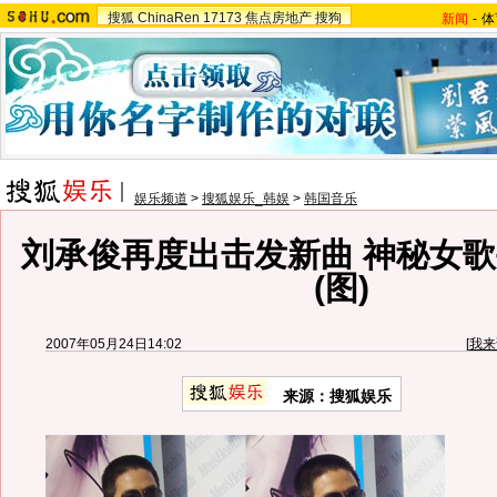
搜狐
ChinaRen
17173
焦点房地产
搜狗
新闻
-
体
娱乐频道
>
搜狐娱乐_韩娱
>
韩国音乐
刘承俊再度出击发新曲 神秘女
(图)
2007年05月24日14:02
[
我来
来源：搜狐娱乐