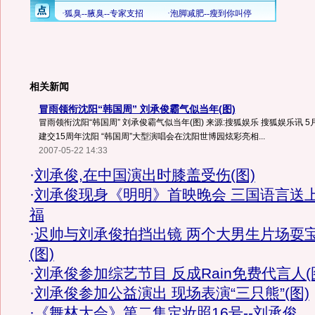
相关新闻
冒雨领衔沈阳“韩国周” 刘承俊霸气似当年(图)
冒雨领衔沈阳“韩国周” 刘承俊霸气似当年(图) 来源:搜狐娱乐 搜狐娱乐讯 5月2
建交15周年沈阳 “韩国周”大型演唱会在沈阳世博园炫彩亮相...
2007-05-22 14:33
·
刘承俊,在中国演出时膝盖受伤(图)
·
刘承俊现身《明明》首映晚会 三国语言送
福
·
迟帅与刘承俊拍挡出镜 两个大男生片场耍
(图)
·
刘承俊参加综艺节目 反成Rain免费代言人(
·
刘承俊参加公益演出 现场表演“三只熊”(图)
·
《舞林大会》第二集定妆照16号--刘承俊