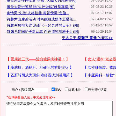
·
黄觉恶梦连连惨遭“折磨” 大喊大叫精神失控
07-05-24 15:40
·
黄觉为爱进警局 玩“失控游戏”难觅真情(图)
07-05-23 10:35
·
痴情男“失控”人格扭曲 黄觉荧屏“变脸...
07-05-17 16:07
·
符馨尹出席某活动 时尚靓丽成媒体追逐焦...
07-04-02 15:49
·
符馨尹独挑大梁 洒泪《一起走过的日子》(图)
06-12-27 10:59
·
符馨尹韩国拍全新写真 白色清纯幽雅十足(图)
06-11-29 15:04
更多关于
符馨尹 黄觉
的新闻>>
用户：
匿名
隐藏地址
设为辩论话题
*搜狗拼音输入法，中文处理专家>>