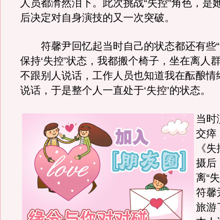
人员都潸然泪下。此次挑战“失控”角色，是
后决定对自身演技的又一次突破。
符馨尹回忆起当时自己的状态都还有些“后
保持‘失控’状态，我都搬个椅子，坐在离人
不跟别人说话，工作人员也知道我在酝酿情
说话，于是整个人一直处于‘失控’的状态。
当时
交瘁
《失
摄后
离“
符馨
旅游