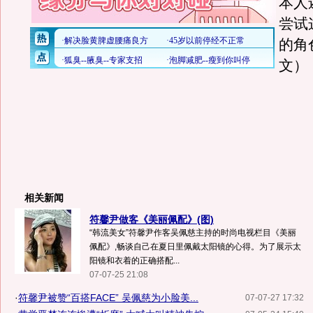
本人
尝试
的角
文）
相关新闻
符馨尹做客《美丽佩配》(图)
“韩流美女”符馨尹作客吴佩慈主持的时尚电视栏目《美丽
佩配》,畅谈自己在夏日里佩戴太阳镜的心得。为了展示太
阳镜和衣着的正确搭配...
07-07-25 21:08
·
符馨尹被赞“百搭FACE” 吴佩慈为小脸美...
07-07-27 17:32