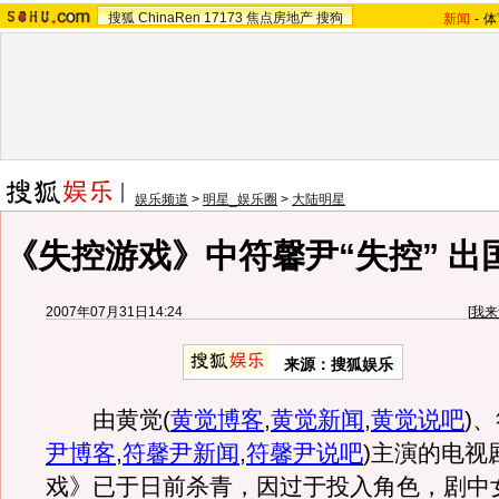
搜狐
ChinaRen
17173
焦点房地产
搜狗
新闻
-
体
娱乐频道
>
明星_娱乐圈
>
大陆明星
《失控游戏》中符馨尹“失控” 出
2007年07月31日14:24
[
我来
来源：搜狐娱乐
由黄觉
(
黄觉博客
,
黄觉新闻
,
黄觉说吧
)
、
尹博客
,
符馨尹新闻
,
符馨尹说吧
)
主演的电视
戏》已于日前杀青，因过于投入角色，剧中