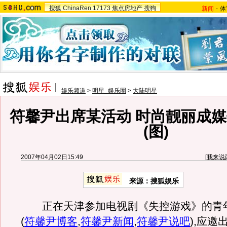
搜狐
ChinaRen
17173
焦点房地产
搜狗
新闻
-
体
娱乐频道
>
明星_娱乐圈
>
大陆明星
符馨尹出席某活动 时尚靓丽成
(图)
2007年04月02日15:49
[
我来说
来源：搜狐娱乐
正在天津参加电视剧《失控游戏》的青
(
符馨尹博客
,
符馨尹新闻
,
符馨尹说吧
)
,应邀