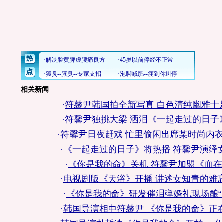
相关新闻
·
符馨尹韩国拍全新写真 白色清纯幽雅十足
·
符馨尹独挑大梁 洒泪《一起走过的日子》
·
符馨尹日夜赶戏 忙里偷闲出席某时尚内衣
·
《一起走过的日子》将热播 符馨尹演绎
·
《你是我的命》关机 符馨尹加盟《血
·
电视剧版《天浴》开播 讲述女知青的难
·
《你是我的命》研发催泪弹婚礼现场酿“
·
韩国导演相中符馨尹 《你是我的命》正