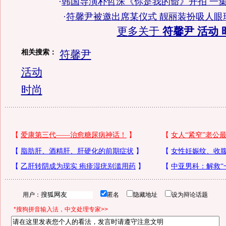
·
韩国导演朴哲洙《你是我的命》开拍 一集
·
符馨尹被邀出席某仪式 靓丽装扮吸人眼球
更多关于
符馨尹 活动 
相关搜索：
符馨尹
活动
时尚
用户：
匿名
隐藏地址
设为辩论话题
*搜狗拼音输入法，中文处理专家>>