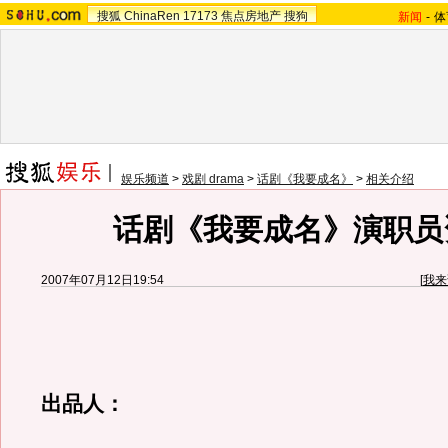
搜狐
ChinaRen
17173
焦点房地产
搜狗
新闻
-
体
娱乐频道
>
戏剧 drama
>
话剧《我要成名》
>
相关介绍
话剧《我要成名》演职员
2007年07月12日19:54
[
我来
出品人：