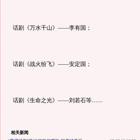
话剧《万水千山》
——
李有国；
话剧《战火纷飞》
——
安定国；
话剧《生命之光》
——
刘若石等
……
相关新闻