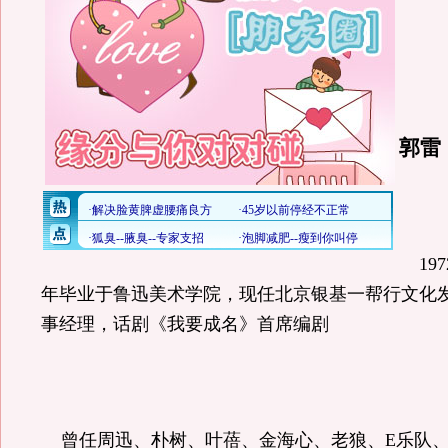
郭雷
197
年毕业于鲁迅美术学院，现任北京银基一帮行文化
事经理，话剧《我要成名》首席编剧
曾任
周迅、朴树、叶蓓、金海心、老狼、
E
乐队