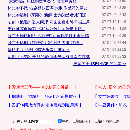
·
“景观话剧”凤姐锁定何赛飞 胡彦斌黄豆...
07-07-12 13:50
·
林兆华不做“话剧界张艺谋”大制作是戏的需要
07-07-12 13:38
·
林兆华话剧《刺客》新解“士为知己者死”(图)
07-07-12 12:43
·
话剧《艳遇》乏人问津 高圆圆夏雨绯闻唱主角
07-07-12 11:18
·
宁财神亲自操刀 《武林外传》前传搬上话...
07-07-11 14:08
·
张广天排话剧版《红楼梦》自称绝对不会恶搞
07-07-11 10:39
·
张广天话剧《红楼梦》将上映 力挺“红楼...
07-07-10 22:44
·
资料图片:话剧《超级笨蛋》排练照
07-07-09 22:12
·
话剧《兄弟》开排 徐峥演李光头有隔阂有挑战
07-07-09 15:32
更多关于
话剧 贺龙
的新闻>>
用户：
匿名
隐藏地址
设为辩论话题