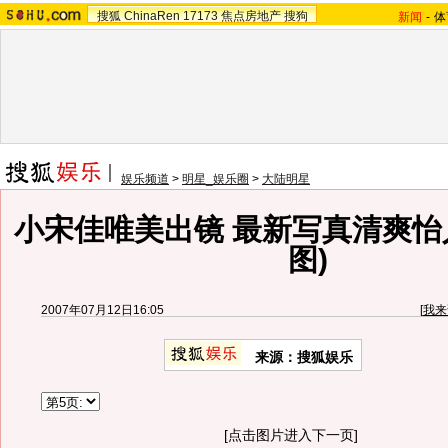
搜狐
ChinaRen
17173
焦点房地产
搜狗
新闻
-
体
娱乐频道
>
明星_娱乐圈
>
大陆明星
小宋佳唯美出镜 最新写真清爽怡
图)
2007年07月12日16:05
[
我来
来源：搜狐娱乐
[点击图片进入下一页]