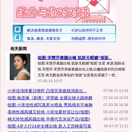
相关新闻
组图:宋慧乔素颜出镜 肌肤无暇撼“假面...
组图:宋慧乔素颜出镜 肌肤无暇撼“假面”女星 来源:国际在
线 宋慧乔 宋慧乔美丽素颜自信上镜,白嫩肌肤衬托出精致
五官,将无数妆容厚实的“假面”女星着实震撼了一把...
07-05-19 10:57
·
小宋佳演绎夏日情怀 凸现完美曲线清新出...
07-06-21 13:33
·
组图:杨丞琳《刺青》求突破 全裸出镜大跳艳舞
07-04-10 15:43
·
组图:小宋佳性感写真惹火喷血 秀风情衣不掩胸
07-03-26 16:38
·
美艳性感风骚又轻佻 小宋佳要舒淇让位(组图)
06-10-12 20:59
·
林志玲性感风骚出镜 半裸代言沐浴产品(组图)
06-08-11 10:22
·
组图:4岁入行14岁全裸出镜 新人王宫崎葵写真
06-07-07 11:11