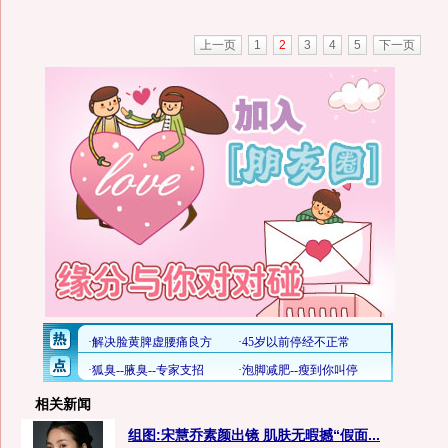
上一页
1
2
3
4
5
下一页
相关新闻
组图:宋慧乔素颜出镜 肌肤无暇撼“假面...