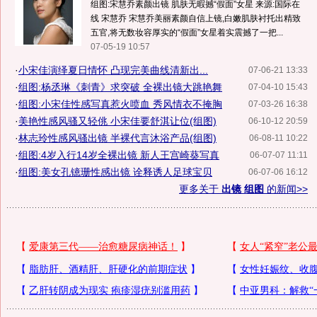
组图:宋慧乔素颜出镜 肌肤无暇撼“假面”女星 来源:国际在
线 宋慧乔 宋慧乔美丽素颜自信上镜,白嫩肌肤衬托出精致
五官,将无数妆容厚实的“假面”女星着实震撼了一把...
07-05-19 10:57
·
小宋佳演绎夏日情怀 凸现完美曲线清新出...
07-06-21 13:33
·
组图:杨丞琳《刺青》求突破 全裸出镜大跳艳舞
07-04-10 15:43
·
组图:小宋佳性感写真惹火喷血 秀风情衣不掩胸
07-03-26 16:38
·
美艳性感风骚又轻佻 小宋佳要舒淇让位(组图)
06-10-12 20:59
·
林志玲性感风骚出镜 半裸代言沐浴产品(组图)
06-08-11 10:22
·
组图:4岁入行14岁全裸出镜 新人王宫崎葵写真
06-07-07 11:11
·
组图:美女孔镱珊性感出镜 诠释诱人足球宝贝
06-07-06 16:12
更多关于
出镜 组图
的新闻>>