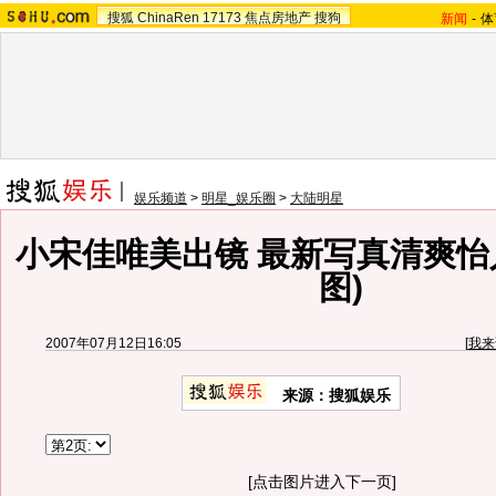
搜狐
ChinaRen
17173
焦点房地产
搜狗
新闻
-
体
娱乐频道
>
明星_娱乐圈
>
大陆明星
小宋佳唯美出镜 最新写真清爽怡
图)
2007年07月12日16:05
[
我来
来源：搜狐娱乐
[点击图片进入下一页]