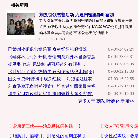
相关新闻
刘孜引领慈善活动 力邀闺密梁静叶蓓加...
刘孜引领慈善活动 力邀闺密梁静叶蓓加入(图) 搜狐娱乐讯:
近日,刘孜以主持人的身份亮相在MAX&&CO公司携手凯斯
哈林基金会共同发起“艺术爱心天使”活动上...
06-11-23 15:43
·
已婚刘孜想退出娱乐圈 身材纤细礼服滑落...
07-04-24 09:24
·
《娶你不后悔》开机 苦情刘孜戏外不当秦香莲
07-04-23 04:31
·
杨丞琳“代言”风波续 胡可邓超刘孜顶替...
07-03-28 08:06
·
《世纪不了情》热拍 刘孜和傣家姑娘比舞(图)
07-03-22 17:38
·
图文:刘孜叶蓓携手现身红毯 一对短裙姐妹花
07-03-16 20:55
·
刘孜受邀现身时尚颁奖礼 坦言过年回家最幸福
07-01-29 14:30
·
漂亮宝贝刘孜时尚写真 挺胸翘臀大摆S型(图)
06-03-29 10:00
更多关于
刘孜 叶蓓
的新闻>>