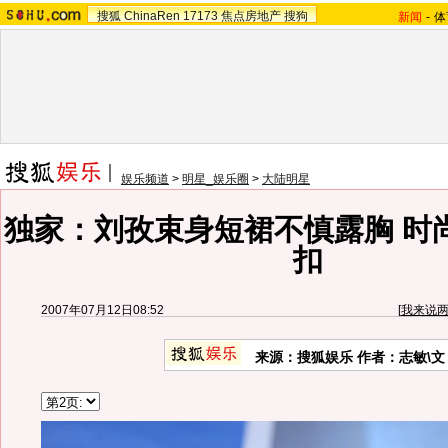
搜狐
ChinaRen
17173
焦点房地产
搜狗
新闻
-
体
娱乐频道
>
明星_娱乐圈
>
大陆明星
独家：刘孜束身短裙不慎露胸 时
扣
2007年07月12日08:52
[
我来说
来源：搜狐娱乐 作者：志敏\文 