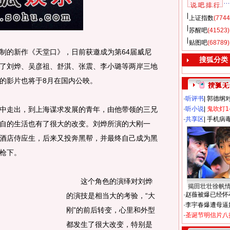
说 吧 排 行
上证指数
(7744
苏醒吧
(41523)
贴图吧
(68789)
的新作《天堂口》，日前获邀成为第64届威尼
搜狐分类
了刘烨、吴彦祖、舒淇、张震、李小璐等两岸三地
的影片也将于8月在国内公映。
·
听评书
|
郭德纲
走出，到上海谋求发展的青年，由他带领的三兄
·
听小说
|
鬼吹灯1
·
共享区
|
手机病
自的生活也有了很大的改变。刘烨所演的大刚一
酒店侍应生，后来又投奔黑帮，并最终自己成为黑
枪下。
这个角色的演绎对刘烨
揭田壮壮徐帆
·
赵薇被爆已经怀
的演技是相当大的考验，“大
·
李宇春爆遭母逼
刚”的前后转变，心里和外型
·
圣诞节明信片八
都发生了很大改变，特别是