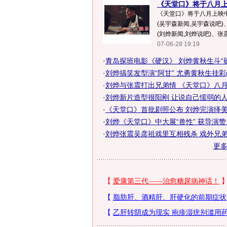
《天堂口》将于八月上映
《天堂口》将于八月上映中
(吴宇森新闻,吴宇森说吧
(刘烨新闻,刘烨说吧)、张震
07-06-28 19:19
·
青岛探班电影《硬汉》 刘烨黄秋生斗“硬.
·
刘烨搞笑发型演“阿甘” 尤勇黄秋生挂彩(
·
刘烨与张震打出兄弟情 《天堂口》八月上
·
刘烨新片造型很阳刚 让说自己懦弱的人闭
·
《天堂口》首批剧照公布 刘烨完演绎美黑
·
刘烨《天堂口》中大展“兽性” 获导演赞..
·
刘烨张震吴彦祖戏里互相残杀 戏外兄弟情
更