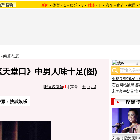
地产
搜狗
新闻
-
体育
-
S
-
娱乐
-
V
-
财经
-
IT
-
汽车
-
房产
-
家居
-
国内电影动态
新
天堂口》中男人味十足(图)
央视质疑29岁市
石首网站被黑
篡
[
我来说两句
(1)
] [字号：
大
中
小
]
宋美龄牛奶洗澡
来源：搜狐娱乐
刘嘉玲是憋屈影