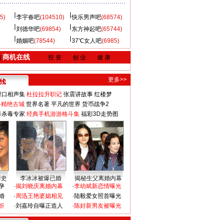
5)
李宇春吧
(104510)
快乐男声吧
(68574)
刘德华吧
(69854)
东方神起吧
(65744)
婚姻吧
(78544)
37℃女人吧
(6985)
商机在线
|
投 资
创 业
健 康
更多>>
对口相声集
杜拉拉升职记
张震讲故事
红楼梦
-精绝古城
世界名著
平凡的世界
货币战争2
毒杀毒专家
经典手机游游格斗集
福彩3D走势图
情史
李冰冰被爆已婚
揭秘生父离婚内幕
孕
·
揭刘晓庆离婚内幕
·
李幼斌新恋情曝光
婚
·
周迅王艳婆媳相见
·
陆毅爱女照首曝光
折
·
刘嘉玲自曝正造人
·
陈好新男友被曝光