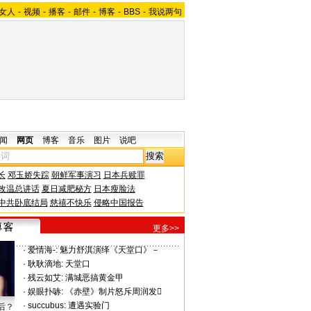
女人
-
视频
-
播客
-
邮件
-
博客
-
BBS
-
我说两句
闻
网页
博客
音乐
图片
说吧
长
邓玉娇失踪
朝鲜军事演习
日本兵赎罪
改温总讲话
夏日减肥秘方
日本瘦脸法
中共卧底结局
慈禧不快乐
侵略中国报告
更多>>
·
爱情海-:
魅力舒淇演绎《天堂口》－
·
耿耿滴地:
天堂口
·
残云如艾:
满城恶搞黄金甲
·
娱眼扑哧:
《赤壁》制片怒斥周润发
·
succubus:
遭遇实验门
后？