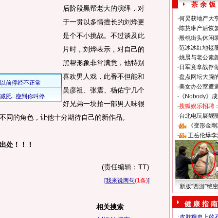
茶 余 饭
后阶段黑帮老大的演绎，对
·
何炅获地产大亨
于一贯以多情擅长的刘烨更
·
陈慧琳产后恢复
是个不小挑战。不过谈及此
·
殷桃街头休闲装
·
范冰冰红地毯
片时，刘烨表示，对自己的
·
姚晨与老公素
黑帮形象非常满意，他特别
·
日军竟拿战俘
喜欢男人戏，此番不但能和
·
盘点网坛大腕
·
美女办公室遭
吴彦祖、张震、杨佑宁几个
·
《Nobody》
好兄弟一块拍一部男人味很
·
搜狐娱乐招聘
·
台北电玩展靓丽S
不同的角色，让他十分期待自己的新作品。
·
《变形金刚
·
王岳伦爆李
出处！！！
(责任编辑：TT)
[
我来说两句
(1条)
]
新版“西游”绝
健 康 指 南
相关搜索