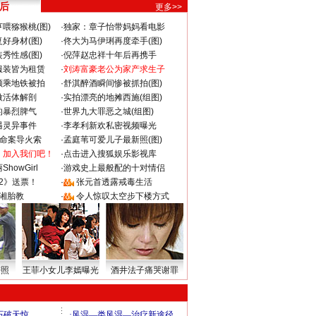
 后
更多>>
喂猕猴桃(图)
·
独家：章子怡带妈妈看电影
好身材(图)
·
佟大为马伊琍再度牵手(图)
秀性感(图)
·
倪萍赵忠祥十年后再携手
服装皆为租赁
·
刘涛富豪老公为家产求生子
颜乘地铁被拍
·
舒淇醉酒瞬间惨被抓拍(图)
做活体解剖
·
实拍漂亮的地摊西施(组图)
的暴烈脾气
·
世界九大罪恶之城(组图)
遇灵异事件
·
李孝利新欢私密视频曝光
成命案导火索
·
孟庭苇可爱儿子最新照(图)
：加入我们吧！
·
点击进入搜狐娱乐影视库
howGirl
·
游戏史上最般配的十对情侣
2》送票！
·
张元首透露戒毒生活
湘胎教
·
令人惊叹太空步下楼方式
密照
王菲小女儿李嫣曝光
酒井法子痛哭谢罪