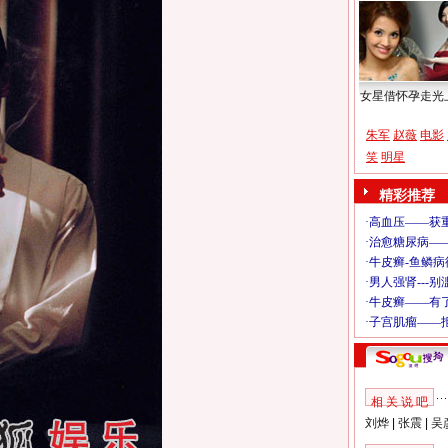
女星借怀孕走光
朱军
赵薇
电影
笑
明星
精彩推荐
相 关 说 吧
刘烨
|
张震
|
吴