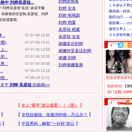
刘烨的博客
中 刘烨吴彦祖...
 刘烨吴彦祖“反目” 由吴宇森
刘烨 女友
)、张家振担任监制,吴彦祖、刘烨
刘烨 电视剧
(张震新闻...
刘烨 档案
吴彦祖 档案
..
07-07-09 15:43
吴彦祖 女友
图)
07-07-08 10:41
谢娜采访刘烨
...
07-07-06 13:58
谢娜何炅采访刘烨
...
07-07-06 10:35
谢娜 刘烨
...
07-07-06 08:08
刘烨谢娜最新
.
07-06-25 13:19
...
07-06-20 11:51
范冰冰李冰冰大
多关于
刘烨 吴彦祖
的新闻>>
戏剧演出
|
【搜
热门连载
|
刘烨