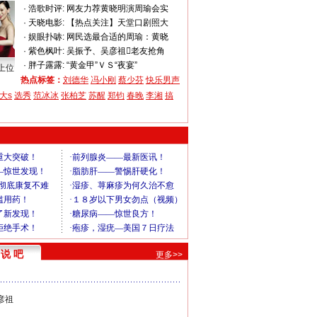
·
浩歌时评:
网友力荐黄晓明演周瑜会实
·
天晓电影:
【热点关注】天堂口剧照大
·
娱眼扑哧:
网民选最合适的周瑜：黄晓
·
紫色枫叶:
吴振予、吴彦祖老友抢角
·
胖子露露:
“黄金甲”ＶＳ“夜宴”
上位
热点标签：
刘德华
冯小刚
蔡少芬
快乐男声
大s
选秀
范冰冰
张柏芝
苏醒
郑钧
春晚
李湘
搞
说 吧
更多>>
彦祖