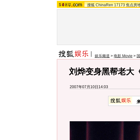
搜狐
ChinaRen
17173
焦点房
娱乐频道
>
电影 Movie
>
刘烨变身黑帮老大《
2007年07月10日14:03