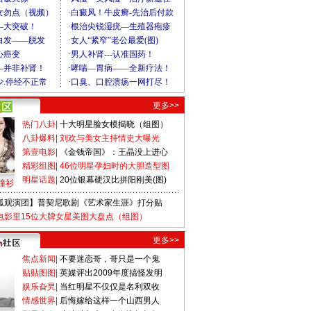
更多>>
热门八卦
|
十大明星脸女模揭晓（组图）
八卦爆料
|
刘欢与美女主持情史大曝光
第壹电影
|
《金钱帝国》：王晶没上进心
精彩组图
|
46位明星孕妇时的大胆造型图
明星话题
|
20位银幕硬汉比拼阳刚美(图)
撞衫
狐观演团】普契尼歌剧《艺术家生涯》打分贴
电影里15位大牌女星美图大盘点（组图）
更多>>
焦点新闻
|
不要迷恋哥，哥只是一个鬼
贴贴图图
|
英媒评出2009年度搞怪发明
娱乐旮旯
|
当红明星不仅仅是名利双收
情感世界
|
后悔嫁给这样一个山西男人