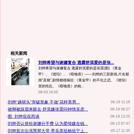
相关新闻
刘烨希望与谢娜复合 透露舒淇爱的是张...
刘烨希望与谢娜复合 透露舒淇爱的是张震(图) 《黄金
甲》、《琥珀》、《暗物质》——刘烨的三部新戏,片名都
很“及物”,剧情都很疯狂:《黄金甲》的不伦之恋、《琥珀》
里的性乱、《暗物质》的枪...
08-03 16:05
·
刘烨“越狱头”突破形象 不做“花样美男...
06-19 11:18
·
裙脚被踩眉来眼去 舒淇嫌张震闷钟情吴彦...
06-19 08:27
·
图: 刘烨侃侃而谈
06-18 13:25
·
刘烨否认曾给谢娜分手费 认为爱情建在钱...
06-13 07:47
·
刘烨首次出演黑帮大哥 带吴彦祖杨佑宁上...
05-17 11:35