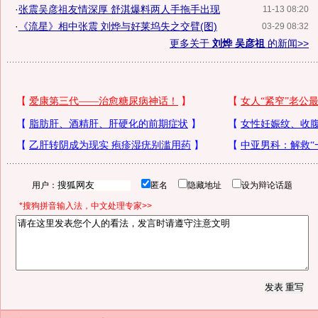
·
张震吴彦祖友情深厚 舒淇爆料两人手拖手出现
11-13 08:20
·
《流星》相中张震 刘烨与好莱坞失之交臂(图)
03-29 08:32
更多关于
刘烨 吴彦祖
的新闻>>
用户：
匿名
隐藏地址
设为辩论话题
*搜狗拼音输入法，中文处理专家>>