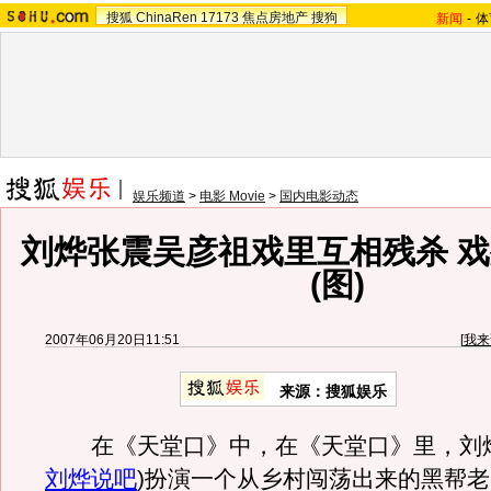
搜狐
ChinaRen
17173
焦点房地产
搜狗
新闻
-
体
娱乐频道
>
电影 Movie
>
国内电影动态
刘烨张震吴彦祖戏里互相残杀 
(图)
2007年06月20日11:51
[
我来
来源：搜狐娱乐
在《天堂口》中，在《天堂口》里，刘
刘烨说吧
)
扮演一个从乡村闯荡出来的黑帮老