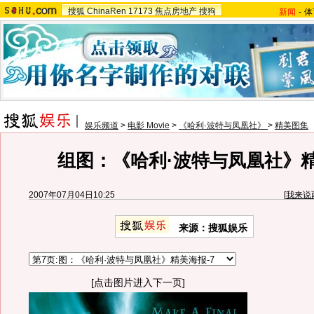
搜狐
ChinaRen
17173
焦点房地产
搜狗
新闻
-
体
娱乐频道
>
电影 Movie
>
《哈利·波特与凤凰社》
>
精美图集
组图：《哈利·波特与凤凰社》
2007年07月04日10:25
[
我来说
来源：搜狐娱乐
[点击图片进入下一页]