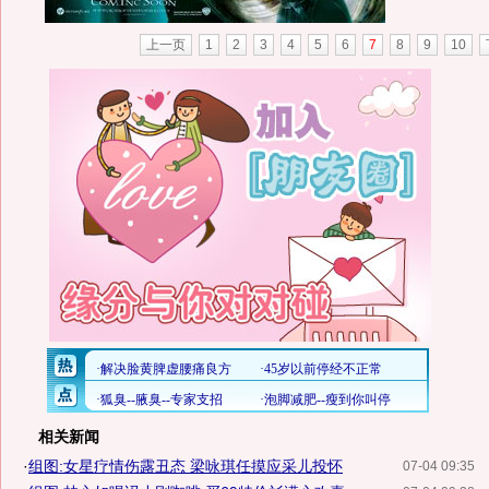
上一页
1
2
3
4
5
6
7
8
9
10
相关新闻
·
组图:女星疗情伤露丑态 梁咏琪任摸应采儿投怀
07-04 09:35