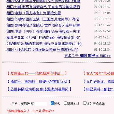
·
组图:林心如喝冯小刚咖啡 买69特价衫满心欢喜
07-04 09:28
·
组图:刘畊宏写真清新自然 阳光大男孩英俊潇洒
07-04 08:47
·
组图:电影《男儿本色》海报抢先看
06-21 15:05
·
组图:刘德华领衔主演《三国之见龙卸甲》海报
05-21 16:19
·
组图:戛纳海报众星跳跃 世界顶级影人空中起舞
05-17 16:42
·
组图:电影《明明》备受期待 街头海报惹人关注
04-25 17:52
·
柳真等参加《无法阻拦的结婚》海报拍摄(组图)
04-12 17:17
·
JEWERY出身的李志惠,海报中展露成熟美(组图)
04-02 11:13
·
组图:4月热映韩片海报抢先曝光 张震演死囚犯
03-30 11:34
更多关于
组图 海报
的新闻>>
用户：
匿名
隐藏地址
设为辩论话题
*搜狗拼音输入法，中文处理专家>>