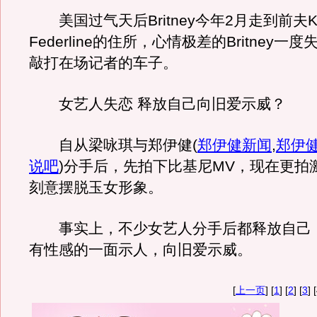
美国过气天后Britney今年2月走到前夫Ke
Federline的住所，心情极差的Britney一
敲打在场记者的车子。
女艺人失恋 释放自己向旧爱示威？
自从梁咏琪与郑伊健
(
郑伊健新闻
,
郑伊
说吧
)
分手后，先拍下比基尼MV，现在更拍
刻意摆脱玉女形象。
事实上，不少女艺人分手后都释放自己
有性感的一面示人，向旧爱示威。
[
上一页
] [
1
] [
2
] [
3
] 