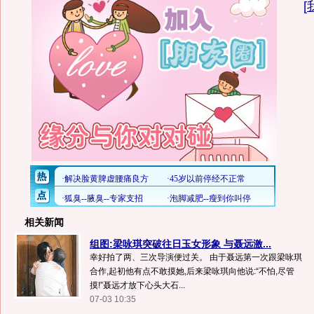
[
相关新闻
组图:梁咏琪突破往日玉女形象 与聂远激...
幸好拍了两、三次导演便过关。 由于聂远第一次跟梁咏琪
合作,起初他有点不敢摸她,后来梁咏琪向他说:“不怕,尽管
摸!”聂远才放下心头大石...
07-03 10:35