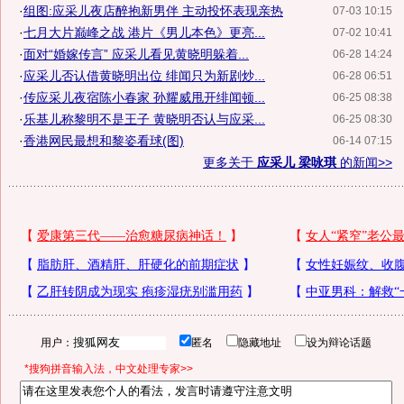
·
组图:应采儿夜店醉抱新男伴 主动投怀表现亲热
07-03 10:15
·
七月大片巅峰之战 港片《男儿本色》更亮...
07-02 10:41
·
面对“婚嫁传言” 应采儿看见黄晓明躲着...
06-28 14:24
·
应采儿否认借黄晓明出位 绯闻只为新剧炒...
06-28 06:51
·
传应采儿夜宿陈小春家 孙耀威甩开绯闻顿...
06-25 08:38
·
乐基儿称黎明不是王子 黄晓明否认与应采...
06-25 08:30
·
香港网民最想和黎姿看球(图)
06-14 07:15
更多关于
应采儿 梁咏琪
的新闻>>
用户：
匿名
隐藏地址
设为辩论话题
*搜狗拼音输入法，中文处理专家>>