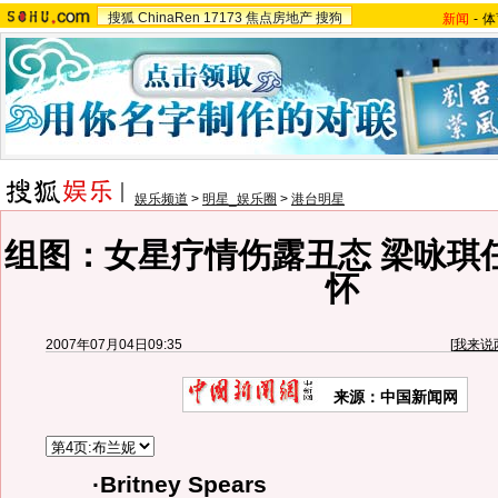
搜狐
ChinaRen
17173
焦点房地产
搜狗
新闻
-
体
娱乐频道
>
明星_娱乐圈
>
港台明星
组图：女星疗情伤露丑态 梁咏琪
怀
2007年07月04日09:35
[
我来说
来源：中国新闻网
·Britney Spears