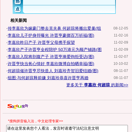
相关新闻
·
传李嘉欣为嫁豪门整去克夫鼻 何超琼将搬出爱巢(组
08-12-05
·
李嘉欣儿子护身符曝光 许晋亨豪掷百万祈福(图)
11-02-16
·
李嘉欣昨日产子 许晋亨父母携手探望
11-02-09
·
李嘉欣产子许晋亨全程陪护 50万港元为顺产铺路(图
11-02-09
·
李嘉欣入院将剖腹产子 许晋亨捧爱驹拒受访(图)
11-02-07
·
许晋亨快当爸心情好 李嘉欣微博自拍晒幸福(图)
10-10-02
·
何超琼催许晋亨尽快造人 刘嘉玲齐贺旧爱结婚(图)
08-11-07
·
组图:与何超琼释前嫌 刘嘉玲恭喜许晋亨再婚
08-11-07
更多关于
李嘉欣 何超琼
的新闻>>
*搜狗拼音输入法，中文处理专家>>