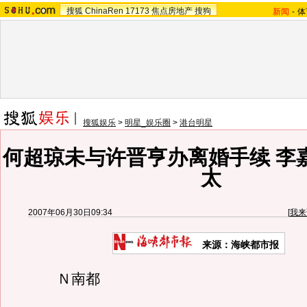
搜狐
ChinaRen
17173
焦点房地产
搜狗
新闻
-
体
搜狐娱乐
>
明星_娱乐圈
>
港台明星
何超琼未与许晋亨办离婚手续 李
太
2007年06月30日09:34
[
我来
来源：
海峡都市报
Ｎ南都