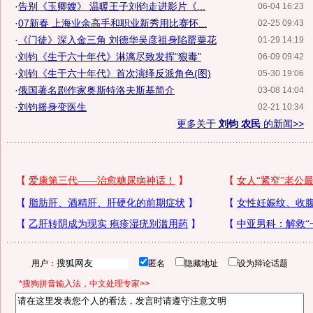
·
告别《玉卿嫂》 温暖王子刘钧走进影片《...
06-04 16:23
·
07新春 上海业余高手和职业新秀用比赛怀...
02-25 09:43
·
《门徒》深入金三角 刘德华吴彦祖身陷罂粟花
01-29 14:19
·
刘钧《生于六十年代》淋漓尽致发挥“狠毒”
06-09 09:42
·
刘钧《生于六十年代》首次演绎反派角色(图)
05-30 19:06
·
俄国著名剧作家奥斯特洛夫斯基简介
03-08 14:04
·
刘钧摇身变医生
02-21 10:34
更多关于
刘钧 农民
的新闻>>
用户：
匿名
隐藏地址
设为辩论话题
*搜狗拼音输入法，中文处理专家>>