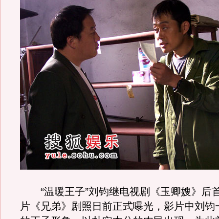
“温暖王子”刘钧继电视剧《玉卿嫂》后
片《兄弟》剧照日前正式曝光，影片中刘钧