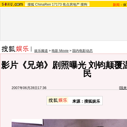
搜狐
ChinaRen
17173
焦点房地产
搜狗
新闻
-
体
娱乐频道
>
电影 Movie
>
国内电影动态
影片《兄弟》剧照曝光 刘钧颠覆
民
2007年06月28日17:36
[
我来
来源：搜狐娱乐