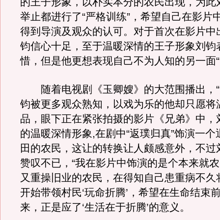
的王子形象，以朴实本分的农民出现，为此
举止都进行了“严格训练”，希望自己在影片
得到导演及观众的认可。对于首次在影片中
钧信心十足，至于温暖深情的王子形象刘钧
惜，但是他更想表现自己不为人知的另一面“
随着电视剧《玉卿嫂》的大范围播出，“
钧被更多观众熟知，以戏为乐的他却只愿将
品，眼下正在紧张拍摄的影片《兄弟》中，
的温暖深情形象,在剧中“返璞归真”饰演一
田的农民，这让的转换让人颇感意外，不过
赞叹不已，“我在影片中饰演的是个本来就
又重操旧业的农民，在得知自己患重病不久
开始带领村民‘玩命折腾’，希望在生命结束
来，正是应了‘生活在于折腾’的意义。