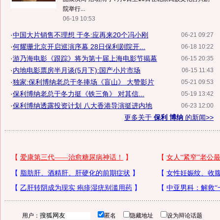
院举行...
06-19 10:53
·
中国大片销售不理想 于冬:应再来20个冯小刚
06-21 09:27
·
何耀珊北京开启巡演序幕 28日保利剧院开...
06-18 10:22
·
游乃海电影《跟踪》将为第十届上海电影节揭幕
06-15 20:35
·
内地电影票房半月谈(5月下):国产小片市场
06-15 11:43
·
独家:保利博纳老总于冬捧场《盲山》 大赞影片
05-21 09:53
·
保利博纳老总于冬力挺《铁三角》 对其信...
05-19 13:42
·
保利博纳透露投资计划 八大香港导演挺进内地
06-23 12:00
更多关于
保利 博纳
的新闻>>
用户：
匿名
隐藏地址
设为辩论话题