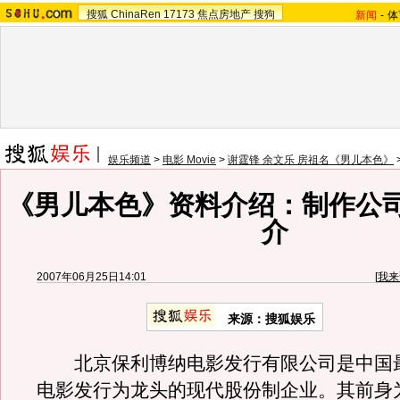
搜狐
ChinaRen
17173
焦点房地产
搜狗
新闻
-
体
娱乐频道
>
电影 Movie
>
谢霆锋 余文乐 房祖名《男儿本色》
《男儿本色》资料介绍：制作公
介
2007年06月25日14:01
[
我来
来源：搜狐娱乐
北京保利博纳电影发行有限公司是中国
电影发行为龙头的现代股份制企业。其前身