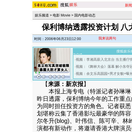
新闻
娱乐频道
>
电影 Movie
>
国内电影动态
保利博纳透露投资计划 八
我来说两句
时间：2006年06月23日12:00
搜狐娱乐
·
视频：李湘高薪入北京台 当主播疗
·
视频：《舞林大会》落幕 解小东夺
·
视频：余文乐高园园<男才女貌>曝
【
来源：新京报
】
本报上海专电（特派记者孙琳琳
昨日透露，保利博纳今年的工作重点
为同时担任投资方的角色。记者获悉
划堪称云集了香港影坛最豪华的阵容
尔冬升(blog)、叶伟信、陈可辛、林岭
演都有新动作，将邀请香港大牌演员