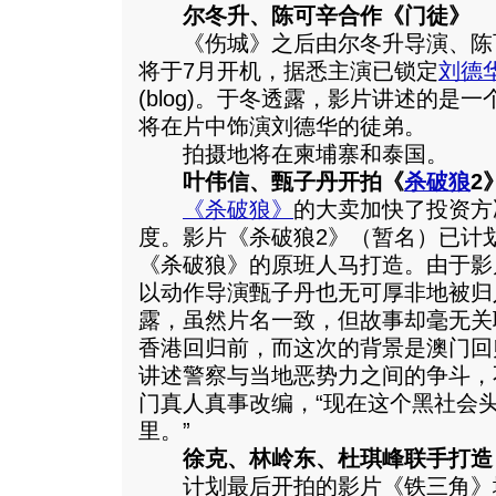
尔冬升、陈可辛合作《门徒》
《伤城》之后由尔冬升导演、陈
将于7月开机，据悉主演已锁定
刘德
(blog)。于冬透露，影片讲述的是
将在片中饰演刘德华的徒弟。
拍摄地将在柬埔寨和泰国。
叶伟信、甄子丹开拍《
杀破狼
2
《杀破狼》
的大卖加快了投资方
度。影片《杀破狼2》（暂名）已计
《杀破狼》的原班人马打造。由于影
以动作导演甄子丹也无可厚非地被归
露，虽然片名一致，但故事却毫无关
香港回归前，而这次的背景是澳门回
讲述警察与当地恶势力之间的争斗，
门真人真事改编，“现在这个黑社会
里。”
徐克、林岭东、杜琪峰联手打造
计划最后开拍的影片《铁三角》