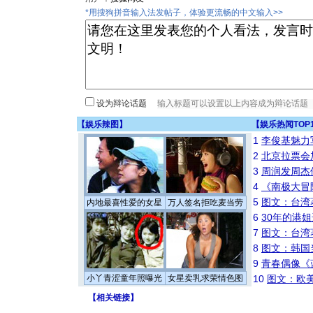
*用搜狗拼音输入法发帖子，体验更流畅的中文输入>>
设为辩论话题
【
娱乐辣图
】
【
娱乐热闻TOP
1
李俊基魅力
2
北京拉票会
3
周润发周杰
4
《南极大冒
5
图文：台湾
内地最喜性爱的女星
万人签名拒吃麦当劳
6
30年的港
7
图文：台湾
8
图文：韩国
9
青春偶像《
小丫青涩童年照曝光
女星卖乳求荣情色图
10
图文：欧美
【
相关链接
】