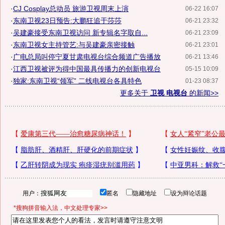
·
CJ Cosplay总动员 旅游卫视周末上演
06-22 16:07
·
东南卫视23日预告:大鹏狂追于莎莎
06-21 23:32
·
吴建豪接受东南卫视访问 新专辑名字取自...
06-21 23:09
·
东南卫视女主持管艺:与吴建豪亲密接触
06-21 23:01
·
广电总局叫停宁夏甘肃电视台综合频道广告播放
06-21 13:46
·
江西卫视被评为得中国最具传播力的创新电视台
05-15 10:09
·
独家:东南卫视“领军” 二线电视台各具特色
01-23 08:37
更多关于
卫视 电视台
的新闻>>
用户：
匿名
隐藏地址
设为辩论话题
*搜狗拼音输入法，中文处理专家>>