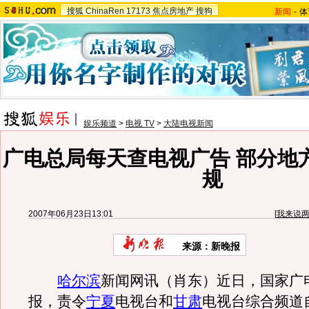
搜狐
ChinaRen
17173
焦点房地产
搜狗
新闻
-
体
娱乐频道
>
电视 TV
>
大陆电视新闻
广电总局每天查电视广告 部分地
规
2007年06月23日13:01
[
我来说
来源：新晚报
哈尔滨
新闻网讯（肖东）近日，国家广
报，责令
宁夏
电视台和
甘肃
电视台综合频道自