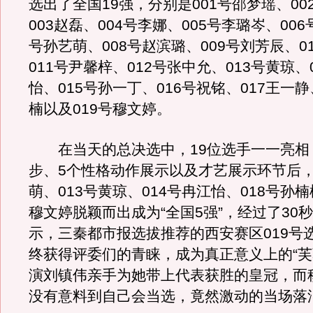
选出了全国19强，分别是001号邵梦瑶、00
003赵磊、004号李娜、005号李璐岑、006
号孙艺萌、008号赵滨璐、009号刘芳辰、0
011号尹馨梓、012号张中允、013号黄琼、
怡、015号孙一丁、016号祝铭、017王一静
楠以及019号穆文婷。
在当天的总决选中，19位选手一一亮相
步、5个性格动作展示以及才艺展示环节后，
萌、013号黄琼、014号冉江怡、018号孙楠
穆文婷脱颖而出成为“全国5强”，经过了30
示，三秦都市报选拔推荐的西安赛区019号
终获得评委们的青睐，成为真正意义上的“芙
演刘镇伟亲手为她带上代表获胜的皇冠，而
没有意料到自己会当选，竟然激动的当场落