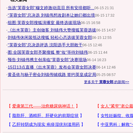
·
当选“芙蓉女郎”穆文婷激动流泪 所有安排都听...
06-15 21:31
·
“芙蓉女郎”总决选 刘镇伟想改剧本让她们都出境
06-15 17:32
·
组图:芙蓉女郎搜狐演播室 最终选拔现场
06-15 16:58
·
《出水芙蓉》主创做客 刘镇伟大赞搜狐芙蓉选拔
06-15 14:57
·
刘镇伟休闲装抵达搜狐 轻松心态选拔芙蓉女郎
06-15 12:55
·
“芙蓉女郎”总决选评选 沈阳选手大胆敢干
06-15 12:46
·
图:全国芙蓉女郎齐聚搜狐 整“妆”等待刘镇伟
06-15 11:44
·
预告:刘镇伟携主创亲临“芙蓉女郎”决赛现场
06-14 16:23
·
15日13点直播《出水芙蓉》发布会芙蓉女郎决赛
06-14 12:46
·
黄圣依与杨子密会刘镇伟铺戏路 签约英皇成定局
05-25 08:57
更多关于
芙蓉女郎
的新闻>>