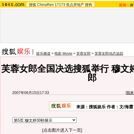
搜狐
ChinaRen
17173
焦点房地产
搜狗
新闻
-
体
娱乐频道
>
电影 Movie
>
芙蓉女郎
>
芙蓉女郎动态追踪
芙蓉女郎全国决选搜狐举行 穆文
郎
2007年06月15日17:33
[
我来
来源：搜狐娱乐 作者：文/海霞
[点击图片进入下一页]