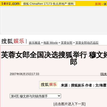
搜狐
ChinaRen
17173
焦点房地产
搜狗
新闻
-
体
娱乐频道
>
电影 Movie
>
芙蓉女郎
>
芙蓉女郎动态追踪
芙蓉女郎全国决选搜狐举行 穆文
郎
2007年06月15日17:33
[
我来
来源：搜狐娱乐 作者：文/海霞
[点击图片进入下一页]