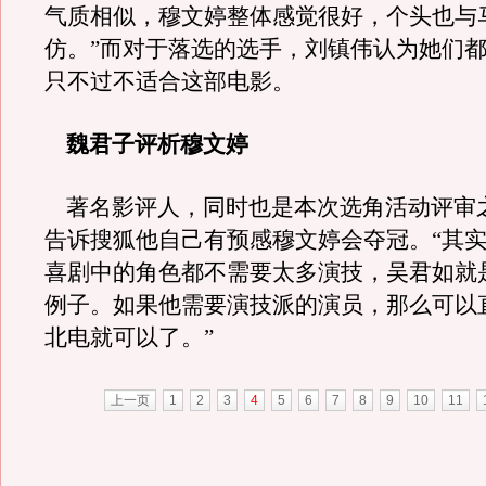
气质相似，穆文婷整体感觉很好，个头也与
仿。”而对于落选的选手，刘镇伟认为她们
只不过不适合这部电影。
魏君子评析穆文婷
著名影评人，同时也是本次选角活动评审
告诉搜狐他自己有预感穆文婷会夺冠。“其
喜剧中的角色都不需要太多演技，吴君如就
例子。如果他需要演技派的演员，那么可以
北电就可以了。”
上一页
1
2
3
4
5
6
7
8
9
10
11