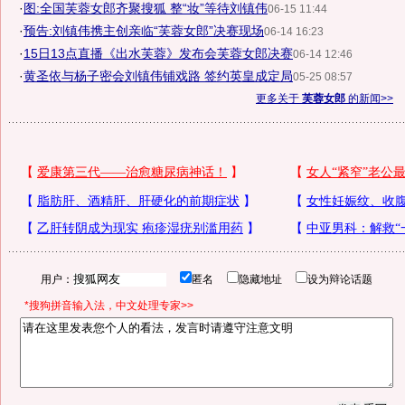
·
图:全国芙蓉女郎齐聚搜狐 整“妆”等待刘镇伟
06-15 11:44
·
预告:刘镇伟携主创亲临“芙蓉女郎”决赛现场
06-14 16:23
·
15日13点直播《出水芙蓉》发布会芙蓉女郎决赛
06-14 12:46
·
黄圣依与杨子密会刘镇伟铺戏路 签约英皇成定局
05-25 08:57
更多关于
芙蓉女郎
的新闻>>
用户：
匿名
隐藏地址
设为辩论话题
*搜狗拼音输入法，中文处理专家>>