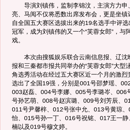
导演刘镇伟，监制李锦汶，主演方力申
亮、马阅不仅将悉数出席发布会，更是坐镇
自全国五大赛区选拔出来的19名选手中评选
冠军，成为刘镇伟的又一个“芙蓉女郎”，与
戏。
本次由搜狐娱乐联合云南信息报、辽沈
报和三秦都市报共同举办的“芙蓉女郎”大型
角选秀活动在经过五大赛区近一个月的激烈
选出了全国19强，分别是001号邵梦瑶、00
003赵磊、004号李娜、005号李璐岑、006
号孙艺萌、008号赵滨璐、009号刘芳辰、0
011号尹馨梓、012号张中允、013号黄琼、
怡、015号孙一丁、016号祝铭、017王一静
楠以及019号穆文婷。