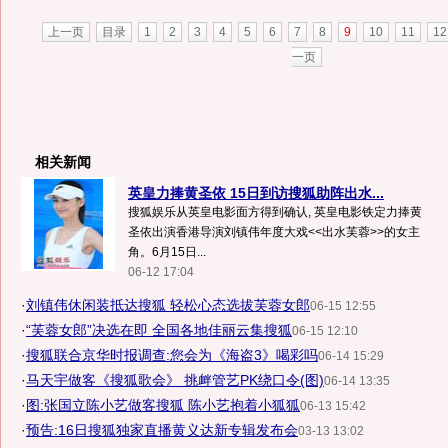
上一页
目录
1
2
3
4
5
6
7
8
9
10
11
12
一页
相关新闻
英皇力捧黄圣依 15日到访搜狐助阵出水...
搜狐娱乐从英皇电影面方得到确认, 英皇电影铁定力捧黄
圣依出演香港导演刘镇伟年度大戏<<出水芙蓉>>的女主
角。6月15日...
06-12 17:04
·
刘镇伟休闲装抵达搜狐 轻松心态选拔芙蓉女郎
06-15 12:55
·
“芙蓉女郎”决选在即 全国各地佳丽云集搜狐
06-15 12:10
·
搜狐联合京华时报调查:您会为《海盗3》喝彩吗
06-14 15:29
·
马天宇做客《搜狐歌会》 挑衅管艺PK绕口令(图)
06-14 13:35
·
图:张国立陈小艺做客搜狐 陈小艺抱着小狐狐
06-13 15:42
·
预告:16日搜狐独家直播黄义达新专辑发布会
03-13 13:02