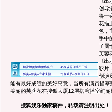
《出
创导
将一
花描
色，
手中
了属
芙蓉
《出
影片
创演
能有最好成绩的美好寓意，当所有演员描摹
美丽的芙蓉花在搜狐大厦12层搭演播室绚丽
搜狐娱乐独家稿件，转载请注明出处！