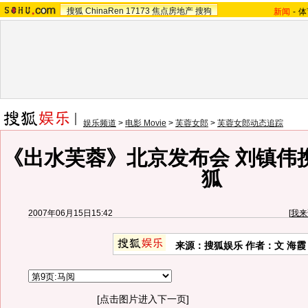
搜狐
ChinaRen
17173
焦点房地产
搜狗
新闻
-
体
娱乐频道
>
电影 Movie
>
芙蓉女郎
>
芙蓉女郎动态追踪
《出水芙蓉》北京发布会 刘镇伟
狐
2007年06月15日15:42
[
我来
来源：搜狐娱乐 作者：文 海霞
[点击图片进入下一页]