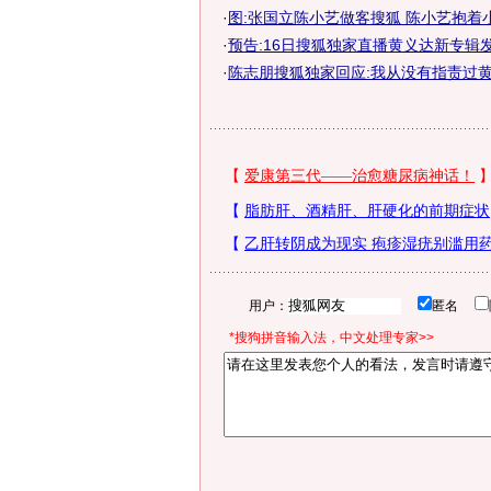
·
图:张国立陈小艺做客搜狐 陈小艺抱着
·
预告:16日搜狐独家直播黄义达新专辑
·
陈志朋搜狐独家回应:我从没有指责过
用户：
匿名
*搜狗拼音输入法，中文处理专家>>