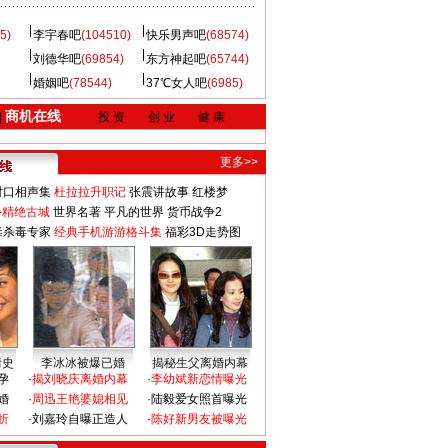
5)
李宇春吧
(104510)
快乐男声吧
(68574)
刘德华吧
(69854)
东方神起吧
(65744)
婚姻吧
(78544)
37℃女人吧
(6985)
商机在线
|
投 资
创 业
健 康
更多>>
对口相声集
杜拉拉升职记
张震讲故事
红楼梦
-精绝古城
世界名著
平凡的世界
货币战争2
毒杀毒专家
经典手机游游格斗集
福彩3D走势图
情史
李冰冰被爆已婚
揭秘生父离婚内幕
孕
·
揭刘晓庆离婚内幕
·
李幼斌新恋情曝光
婚
·
周迅王艳婆媳相见
·
陆毅爱女照首曝光
折
·
刘嘉玲自曝正造人
·
陈好新男友被曝光