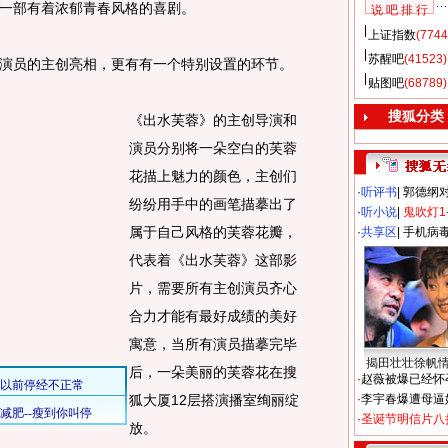
一部有着浓郁青春风格的喜剧。
说 吧 排 行
上证指数
(7744
苏醒吧
(41523)
员的主创亮相，更有有一个特别设置的环节。
贴图吧
(68789)
搜狐分类
《出水芙蓉》的主创导演和
演员分别将一朵空白的芙蓉
花描上魅力的颜色，主创们
·
听评书
|
郭德纲
纷纷用手中的画笔描摹出了
·
听小说
|
鬼吹灯1
属于自己风格的芙蓉花瓣，
·
共享区
|
手机病
代表着《出水芙蓉》这部影
片，需要所有主创演员齐心
合力才能有最好成绩的美好
寓意，当所有演员描摹完毕
揭田壮壮徐帆
后，一朵美丽的芙蓉花在搜
·
赵薇被爆已经怀
狐大厦12层搭演播室绚丽绽
·
李宇春爆遭母逼
·
圣诞节明信片八
放。