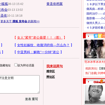
小狐狐
黄圣依档案
06-13 15:42
发布会
03-13 13:02
黄圣依
10-11 18:18
更多关于
搜狐 发布会
的新闻>>
范冰冰李冰冰大
隐藏地址
设为辩论话题
我来说两句
戏剧演出
|
【搜
精华区
热门连载
|
刘烨
辩论区