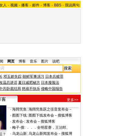
女人
-
视频
-
播客
-
邮件
-
博客
-
BBS
-
我说两句
闻
网页
博客
音乐
图片
说吧
长
邓玉娇失踪
朝鲜军事演习
日本兵赎罪
改温总讲话
夏日减肥秘方
日本瘦脸法
中共卧底结局
慈禧不快乐
侵略中国报告
更多>>
·
海阔凭鱼:
海阔凭鱼跃之佳音发布会－
·
图图下线:
图图下线发布会－搜狐博客
·
发布会-:
发布会－搜狐博客
·
梅子-搜:
．．．全明星赛，王治郅、
·
乌龙山新:
乌龙山新闻发布会－搜狐博
后？