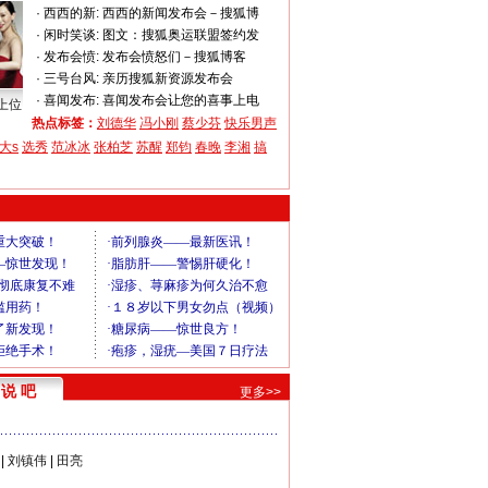
·
西西的新:
西西的新闻发布会－搜狐博
·
闲时笑谈:
图文：搜狐奥运联盟签约发
·
发布会愤:
发布会愤怒们－搜狐博客
·
三号台风:
亲历搜狐新资源发布会
·
喜闻发布:
喜闻发布会让您的喜事上电
上位
热点标签：
刘德华
冯小刚
蔡少芬
快乐男声
大s
选秀
范冰冰
张柏芝
苏醒
郑钧
春晚
李湘
搞
说 吧
更多>>
|
刘镇伟
|
田亮