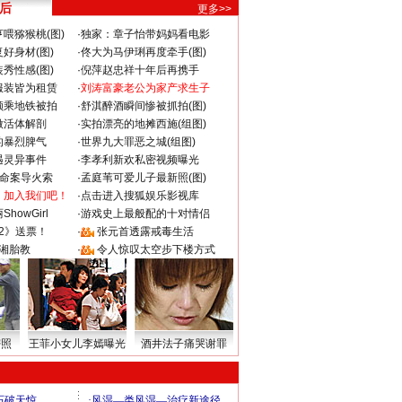
 后
更多>>
喂猕猴桃(图)
·
独家：章子怡带妈妈看电影
好身材(图)
·
佟大为马伊琍再度牵手(图)
秀性感(图)
·
倪萍赵忠祥十年后再携手
服装皆为租赁
·
刘涛富豪老公为家产求生子
颜乘地铁被拍
·
舒淇醉酒瞬间惨被抓拍(图)
做活体解剖
·
实拍漂亮的地摊西施(组图)
的暴烈脾气
·
世界九大罪恶之城(组图)
遇灵异事件
·
李孝利新欢私密视频曝光
成命案导火索
·
孟庭苇可爱儿子最新照(图)
：加入我们吧！
·
点击进入搜狐娱乐影视库
howGirl
·
游戏史上最般配的十对情侣
2》送票！
·
张元首透露戒毒生活
湘胎教
·
令人惊叹太空步下楼方式
密照
王菲小女儿李嫣曝光
酒井法子痛哭谢罪