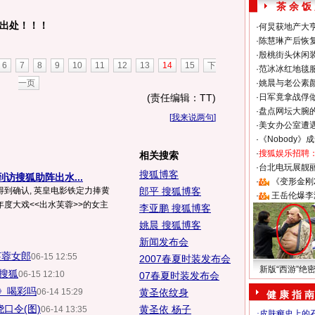
茶 余 饭
出处！！！
·
何炅获地产大亨
·
陈慧琳产后恢复
·
殷桃街头休闲装
6
7
8
9
10
11
12
13
14
15
下
·
范冰冰红地毯
一页
·
姚晨与老公素
(责任编辑：TT)
·
日军竟拿战俘
·
盘点网坛大腕
[
我来说两句
]
·
美女办公室遭
·
《Nobody》
·
搜狐娱乐招聘
相关搜索
·
台北电玩展靓丽S
搜狐博客
到访搜狐助阵出水...
·
《变形金刚
到确认, 英皇电影铁定力捧黄
郎平 搜狐博客
·
王岳伦爆李
度大戏<<出水芙蓉>>的女主
李亚鹏 搜狐博客
姚晨 搜狐博客
新闻发布会
芙蓉女郎
06-15 12:55
2007春夏时装发布会
新版“西游”绝
集搜狐
06-15 12:10
07春夏时装发布会
》喝彩吗
06-14 15:29
黄圣依纹身
健 康 指 南
口令(图)
黄圣依 杨子
06-14 13:35