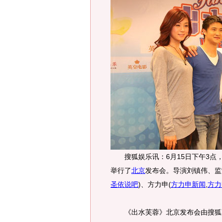
搜狐娱乐讯：6月15日下午3点
举行了
北京
发布会。导演刘镇伟、监
圣依说吧
)
、方力申
(
方力申新闻
,
方力
《出水芙蓉》北京发布会由搜狐著