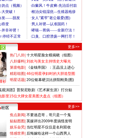
更多>>
热门八卦
|
十大明星脸女模揭晓（组图）
八卦爆料
|
刘欢与美女主持情史大曝光
第壹电影
|
《金钱帝国》：王晶没上进心
精彩组图
|
46位明星孕妇时的大胆造型图
明星话题
|
20位银幕硬汉比拼阳刚美(图)
撞衫
狐观演团】普契尼歌剧《艺术家生涯》打分贴
电影里15位大牌女星美图大盘点（组图）
更多>>
焦点新闻
|
不要迷恋哥，哥只是一个鬼
贴贴图图
|
英媒评出2009年度搞怪发明
娱乐旮旯
|
当红明星不仅仅是名利双收
情感世界
|
后悔嫁给这样一个山西男人