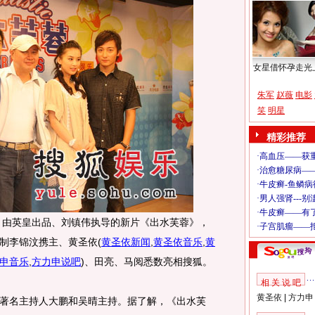
女星借怀孕走光
朱军
赵薇
电影
笑
明星
精彩推荐
，由英皇出品、刘镇伟执导的新片《出水芙蓉》，
制李锦汶携主、黄圣依
(
黄圣依新闻
,
黄圣依音乐
,
黄
申音乐
,
方力申说吧
)
、田亮、马阅悉数亮相搜狐。
相 关 说 吧
黄圣依
|
方力申
名主持人大鹏和吴晴主持。据了解，《出水芙