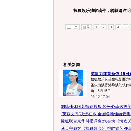
搜狐娱乐独家稿件，转载请注明
上一页
目录
1
2
3
4
5
相关新闻
英皇力捧黄圣依 15日
搜狐娱乐从英皇电影面方得
圣依出演香港导演刘镇伟年
角。6月15日...
06-12 17:04
·
刘镇伟休闲装抵达搜狐 轻松心态选拔
·
“芙蓉女郎”决选在即 全国各地佳丽云
·
搜狐联合京华时报调查:您会为《海盗3
·
马天宇做客《搜狐歌会》 挑衅管艺PK绕