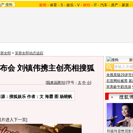
地产
搜狗
新闻
-
体育
-
S
-
娱乐
-
V
-
财经
-
IT
-
汽车
-
房产
-
家居
-
芙蓉女郎
>
芙蓉女郎动态追踪
新
布会 刘镇伟携主创亮相搜狐
央视质疑29岁市
石首网站被黑
篡
[
我来说两句
] [字号：
大
中
小
]
宋美龄牛奶洗澡
来源：搜狐娱乐 作者：文 海霞 图 杨晓帆
图片进入下一页]
刘嘉玲是憋屈影