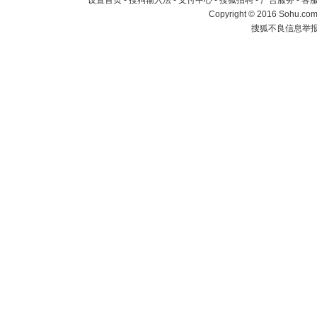
设置首页
-
搜狗输入法
-
支付中心
-
搜狐招聘
-
广告服务
-
客
Copyright
©
2016 Sohu.com 
搜狐不良信息举