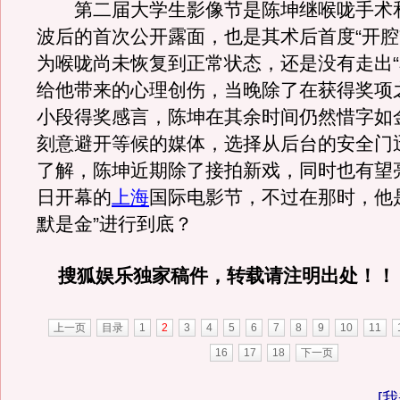
第二届大学生影像节是陈坤继喉咙手术和
波后的首次公开露面，也是其术后首度“开腔
为喉咙尚未恢复到正常状态，还是没有走出“
给他带来的心理创伤，当晚除了在获得奖项
小段得奖感言，陈坤在其余时间仍然惜字如
刻意避开等候的媒体，选择从后台的安全门
了解，陈坤近期除了接拍新戏，同时也有望亮
日开幕的
上海
国际电影节，不过在那时，他
默是金”进行到底？
搜狐娱乐独家稿件，转载请注明出处！！
上一页
目录
1
2
3
4
5
6
7
8
9
10
11
16
17
18
下一页
[
我