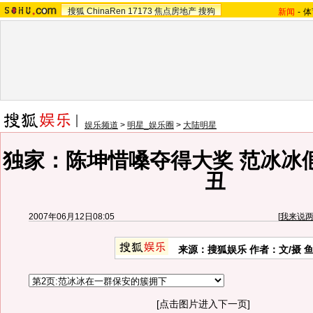
搜狐
ChinaRen
17173
焦点房地产
搜狗
新闻
-
体
娱乐频道
>
明星_娱乐圈
>
大陆明星
独家：陈坤惜嗓夺得大奖 范冰冰
丑
2007年06月12日08:05
[
我来说
来源：搜狐娱乐 作者：文/摄 
[点击图片进入下一页]