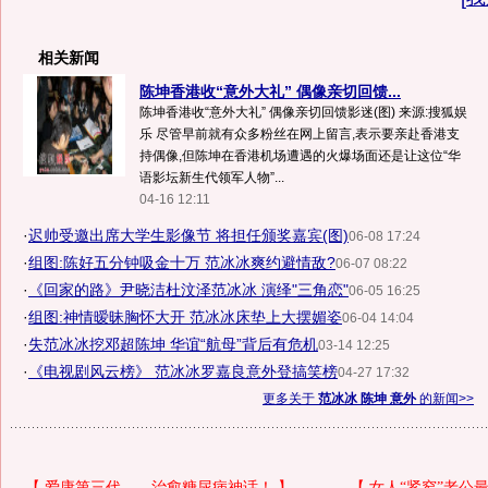
相关新闻
陈坤香港收“意外大礼” 偶像亲切回馈...
陈坤香港收“意外大礼” 偶像亲切回馈影迷(图) 来源:搜狐娱
乐 尽管早前就有众多粉丝在网上留言,表示要亲赴香港支
持偶像,但陈坤在香港机场遭遇的火爆场面还是让这位“华
语影坛新生代领军人物”...
04-16 12:11
·
迟帅受邀出席大学生影像节 将担任颁奖嘉宾(图)
06-08 17:24
·
组图:陈好五分钟吸金十万 范冰冰爽约避情敌?
06-07 08:22
·
《回家的路》尹晓洁杜汶泽范冰冰 演绎"三角恋"
06-05 16:25
·
组图:神情暧昧胸怀大开 范冰冰床垫上大摆媚姿
06-04 14:04
·
失范冰冰挖邓超陈坤 华谊“航母”背后有危机
03-14 12:25
·
《电视剧风云榜》 范冰冰罗嘉良意外登搞笑榜
04-27 17:32
更多关于
范冰冰 陈坤 意外
的新闻>>