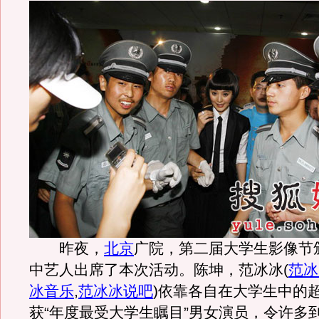
昨夜，
北京
广院，第二届大学生影像节
中艺人出席了本次活动。陈坤，范冰冰
(
范冰
冰音乐
,
范冰冰说吧
)
依靠各自在大学生中的
获“年度最受大学生瞩目”男女演员，令许多