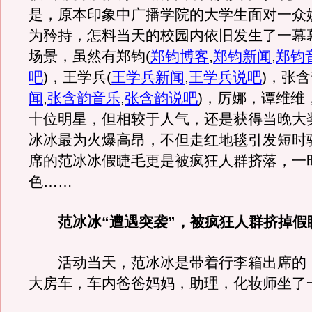
是，原本印象中广播学院的大学生面对一众
为矜持，怎料当天的校园内依旧发生了一幕
场景，虽然有郑钧
(
郑钧博客
,
郑钧新闻
,
郑钧
吧
)
，王学兵
(
王学兵新闻
,
王学兵说吧
)
，张含
闻
,
张含韵音乐
,
张含韵说吧
)
，厉娜，谭维维
十位明星，但相较于人气，还是获得当晚大
冰冰最为火爆高昂，不但走红地毯引发短时
席的范冰冰假睫毛更是被疯狂人群挤落，一
色……
范冰冰“遭遇突袭”，被疯狂人群挤掉假
活动当天，范冰冰是带着行李箱出席的
大房车，车内爸爸妈妈，助理，化妆师坐了