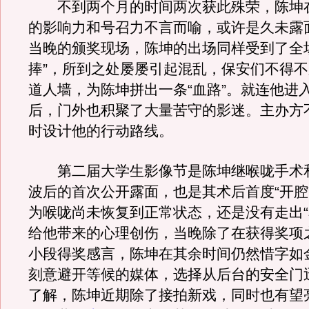
不到两个月的时间两次获此殊荣，陈坤
的影响力和号召力不言而喻，或许是久未露
当晚的颁奖现场，陈坤的出场同样受到了全
捧”，所到之处屡屡引起混乱，保安们不得不
道人墙，为陈坤拼出一条“血路”。就连他进
后，门外也积聚了大量苦守的影迷。主办方
时设计他的行动路线。
第二届大学生影像节是陈坤继喉咙手术和
波后的首次公开露面，也是其术后首度“开腔
为喉咙尚未恢复到正常状态，还是没有走出“
给他带来的心理创伤，当晚除了在获得奖项
小段得奖感言，陈坤在其余时间仍然惜字如
刻意避开等候的媒体，选择从后台的安全门
了解，陈坤近期除了接拍新戏，同时也有望亮