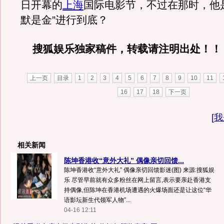
日开幕的
上海
国际电影节，不过在那时，他
默是金”进行到底？
搜狐娱乐独家稿件，转载请注明出处！！
上一页
目录
1
2
3
4
5
6
7
8
9
10
11
16
17
18
下一页
[
我
相关新闻
陈坤香港收“意外大礼” 偶像亲切回馈...
陈坤香港收“意外大礼” 偶像亲切回馈影迷(图) 来源:搜狐娱
乐 尽管早前就有众多粉丝在网上留言,表示要亲赴香港支
持偶像,但陈坤在香港机场遭遇的火爆场面还是让这位“华
语影坛新生代领军人物”...
04-16 12:11