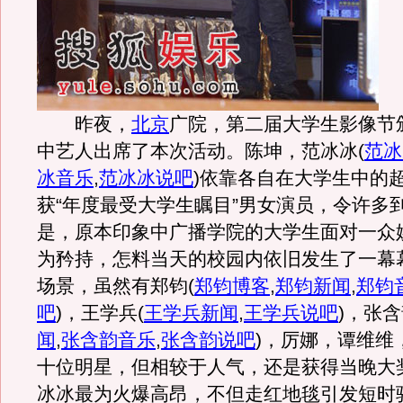
昨夜，
北京
广院，第二届大学生影像节
中艺人出席了本次活动。陈坤，范冰冰
(
范冰
冰音乐
,
范冰冰说吧
)
依靠各自在大学生中的
获“年度最受大学生瞩目”男女演员，令许多
是，原本印象中广播学院的大学生面对一众
为矜持，怎料当天的校园内依旧发生了一幕
场景，虽然有郑钧
(
郑钧博客
,
郑钧新闻
,
郑钧
吧
)
，王学兵
(
王学兵新闻
,
王学兵说吧
)
，张含
闻
,
张含韵音乐
,
张含韵说吧
)
，厉娜，谭维维
十位明星，但相较于人气，还是获得当晚大
冰冰最为火爆高昂，不但走红地毯引发短时