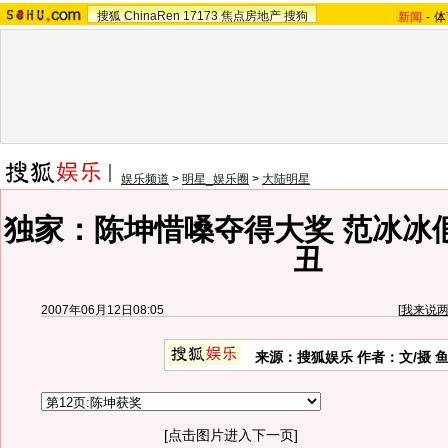
搜狐
ChinaRen
17173
焦点房地产
搜狗
新闻
-
体
娱乐频道
>
明星_娱乐圈
>
大陆明星
独家：陈坤惜嗓夺得大奖 范冰冰
丑
2007年06月12日08:05
[
我来说
来源：搜狐娱乐 作者：文/摄 
[点击图片进入下一页]