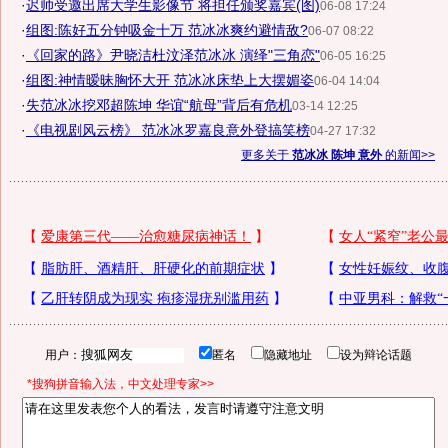
·
迟帅受邀出席大学生影像节 将担任颁奖嘉宾(图)
06-08 17:24
·
组图:陈好五分钟吸金十万 范冰冰爽约避情敌?
06-07 08:22
·
《回家的路》尹晓洁杜汶泽范冰冰 演绎"三角恋"
06-05 16:25
·
组图:神情暧昧胸怀大开 范冰冰床垫上大摆媚姿
06-04 14:04
·
失范冰冰挖邓超陈坤 华谊“航母”背后有危机
03-14 12:25
·
《电视剧风云榜》 范冰冰罗嘉良意外登搞笑榜
04-27 17:32
更多关于
范冰冰 陈坤 意外
的新闻>>
用户：
匿名
隐藏地址
设为辩论话题
*搜狗拼音输入法，中文处理专家>>