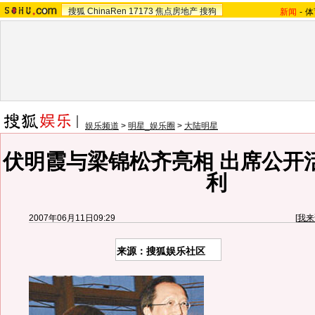
搜狐
ChinaRen
17173
焦点房地产
搜狗
新闻
-
体
娱乐频道
>
明星_娱乐圈
>
大陆明星
伏明霞与梁锦松齐亮相 出席公开
利
2007年06月11日09:29
[
我来
来源：搜狐娱乐社区