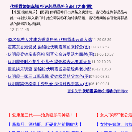
伏明霞婚姻幸福 拒评郭晶晶将入豪门之事(图)
【来源:搜狐娱乐】 [提要] 伏明霞昨日出席某义卖活动。当记者提到郭晶晶与
她一样就快嫁入豪门时,她立即笑称不如转换话题。当记者问她会否觉得郭晶
晶的际遇跟她相似时...
12-11 11:45
·
83名优秀人才成为香港居民 伏明霞李云迪入选
11-29 08:39
·
霍英东香港设灵 梁锦松伏明霞等前来悼念(图)
11-07 07:57
·
伏明霞梁锦亲密亮相 郭晋安佘诗曼活力四射(图)
11-05 10:57
·
伏明霞暂时不想生个儿子 梁锦松表示要看天意
11-02 10:23
·
搜狐娱乐调查:梁锦松伏明霞当选最经典老少配
10-17 13:50
·
伏明霞一家三口现温馨 梁锦松显慈父本色(图)
07-20 08:32
·
伏明霞梁锦松牵手秀恩爱 深情对视羡煞人(图)
06-19 09:31
更多关于
伏明霞 梁锦松 活动
的新闻>>