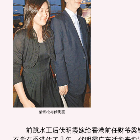
梁锦松与伏明霞
前跳水王后伏明霞嫁给香港前任财爷梁
不觉在香港住了几年，伏明霞广东话愈来愈