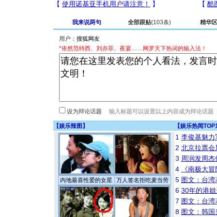
我来说两句
全部跟贴
(103条)
精华
用户：
*依然范特西、刘亦菲、夜宴……网罗天下热词的输入法！
设为辩论话题
【
娱乐辣图
】
【
娱乐热闻TOP
1
李俊基魅力
2
北京拉票会
3
周润发周杰
4
《南极大冒
5
图文：台湾
内地最喜性爱的女星
万人签名拒吃麦当劳
6
30年的港
7
图文：台湾
8
图文：韩国