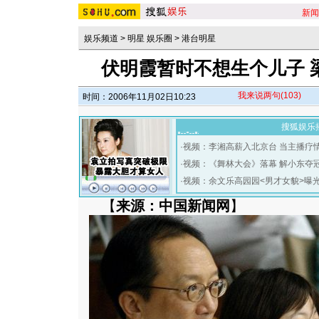
新闻
娱乐频道
>
明星 娱乐圈
>
港台明星
伏明霞暂时不想生个儿子 
我来说两句
(103)
时间：2006年11月02日10:23
搜狐娱乐
·
视频：李湘高薪入北京台 当主播疗
·
视频：《舞林大会》落幕 解小东夺
·
视频：余文乐高园园<男才女貌>曝
【
来源：中国新闻网
】