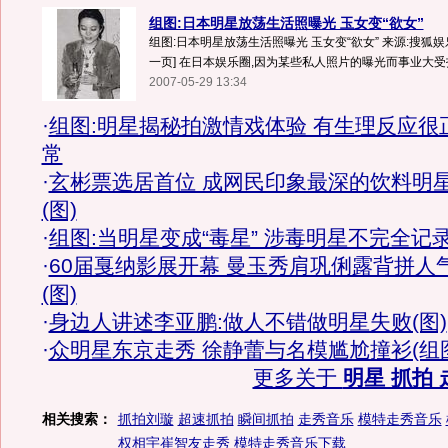
组图:日本明星放荡生活照曝光 玉女变“欲女”
组图:日本明星放荡生活照曝光 玉女变“欲女” 来源:搜狐娱
一页] 在日本娱乐圈,因为某些私人照片的曝光而事业大受打
2007-05-29 13:34
·
组图:明星揭秘拍激情戏体验 有生理反应很
常
·
玄彬票选居首位 成网民印象最深的饮料明
(图)
·
组图:当明星变成“毒星” 涉毒明星不完全记
·
60届戛纳影展开幕 曼玉秀肩巩俐露背拼人
(图)
·
身边人讲述李亚鹏:做人不错做明星失败(图)
·
众明星东京走秀 徐静蕾与名模尴尬撞衫(组
更多关于
明星 抓拍 
相关搜索：
抓拍刘璇
超速抓拍
瞬间抓拍
走秀音乐
模特走秀音乐
权相宇崔智友走秀
模特走秀音乐下载