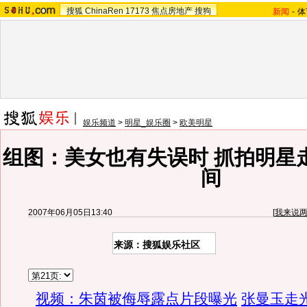
搜狐
ChinaRen
17173
焦点房地产
搜狗
新闻
-
体
娱乐频道
>
明星_娱乐圈
>
欧美明星
组图：美女也有失误时 抓拍明星
间
2007年06月05日13:40
[
我来说
来源：搜狐娱乐社区
视频：朱茵被侮辱露点片段曝光
张曼玉走