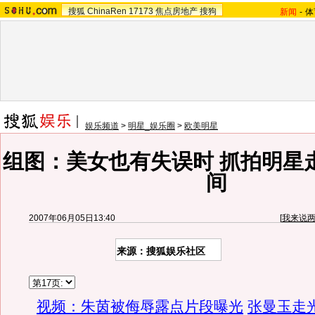
搜狐
ChinaRen
17173
焦点房地产
搜狗
新闻
-
体
娱乐频道
>
明星_娱乐圈
>
欧美明星
组图：美女也有失误时 抓拍明星
间
2007年06月05日13:40
[
我来说
来源：搜狐娱乐社区
视频：朱茵被侮辱露点片段曝光
张曼玉走