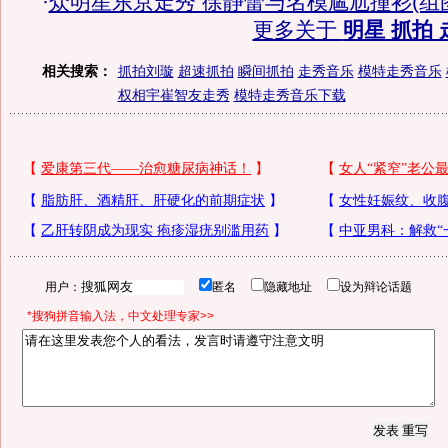
·
众明星东京走秀 徐静蕾与名模尴尬撞衫(组
更多关于
明星 抓拍 
相关搜索：
抓拍刘璇
超速抓拍
瞬间抓拍
走秀音乐
模特走秀音乐
权相宇崔智友走秀
模特走秀音乐下载
用户：
匿名
隐藏地址
设为辩论话题
*搜狗拼音输入法，中文处理专家>>