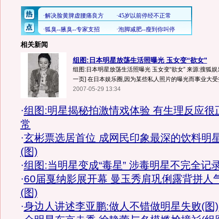
相关新闻
组图:日本明星放荡生活照曝光 玉女变“欲女”
组图:日本明星放荡生活照曝光 玉女变“欲女” 来源:搜狐娱
一页] 在日本娱乐圈,因为某些私人照片的曝光而事业大受打
2007-05-29 13:34
·
组图:明星揭秘拍激情戏体验 有生理反应很
常
·
玄彬票选居首位 成网民印象最深的饮料明
(图)
·
组图:当明星变成“毒星” 涉毒明星不完全记
·
60届戛纳影展开幕 曼玉秀肩巩俐露背拼人
(图)
·
身边人讲述李亚鹏:做人不错做明星失败(图)