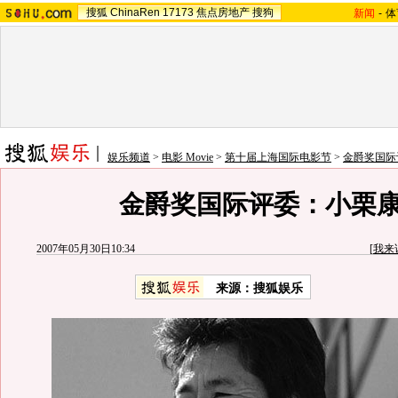
搜狐
ChinaRen
17173
焦点房地产
搜狗
新闻
-
体
娱乐频道
>
电影 Movie
>
第十届上海国际电影节
>
金爵奖国际
金爵奖国际评委：小栗
2007年05月30日10:34
[
我来
来源：搜狐娱乐