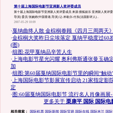
第十届上海国际电影节亚洲新人奖评委成员
第十届上海国际电影节亚洲新人奖评委成员 来源:搜狐娱乐 亚洲新人奖评委 
导演) 委员 张婉婷(中国香港,导演) 让-米歇尔-付东(法国影评人)...
2007-05-29 18:09
·
戛纳曲终人散 金棕榈眷顾《四月三周两天》
·
金棕榈大奖昨日尘埃落定 戛纳平稳度过60
(图)
·
组图:花甲戛纳品辛苦人生
·
上海电影节星光闪耀 奥利弗斯通张曼玉确
加
·
组图:第60届戛纳国际电影节里的瞬间“触动
·
上海国际电影节影展宣传启动 21家指定影
定
·
图:60届戛纳国际电影节 流行名人肖像画展-
更多关于
栗康平 国际 国际电
相关搜索：
国际机票
国际新闻
国际贸易
国际在线
国际米兰
国际