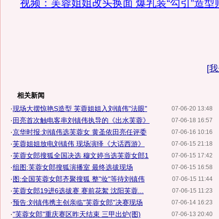
视频：芙蓉姐姐改头换面 爆乳装“勾引”造型
[
我
相关新闻
·
现场大摆惊艳S造型 芙蓉姐姐入刘镇伟"法眼"
07-06-20 13:48
·
田亮首次触电客串刘镇伟执导的《出水芙蓉》
07-06-18 16:57
·
京华时报:刘镇伟选芙蓉女 黄圣依田亮任评委
07-06-16 10:16
·
芙蓉姐姐放电刘镇伟 现场演绎《大话西游》
07-06-15 21:18
·
芙蓉女郎搜狐全国决选 穆文婷当选芙蓉女郎1
07-06-15 17:42
·
组图:芙蓉女郎搜狐演播室 最终选拔现场
07-06-15 16:58
·
图:全国芙蓉女郎齐聚搜狐 整"妆"等待刘镇伟
07-06-15 11:44
·
芙蓉女郎19进6选拔赛 赛前花絮 沈阳芙蓉...
07-06-15 11:23
·
预告:刘镇伟携主创亲临"芙蓉女郎"决赛现场
07-06-14 16:23
·
"芙蓉女郎"重庆赛区昨天结束 三甲出炉(图)
07-06-13 20:40