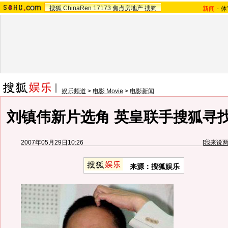
搜狐
ChinaRen
17173
焦点房地产
搜狗
新闻
-
体
娱乐频道
>
电影 Movie
>
电影新闻
刘镇伟新片选角 英皇联手搜狐寻找
2007年05月29日10:26
[
我来说
来源：搜狐娱乐