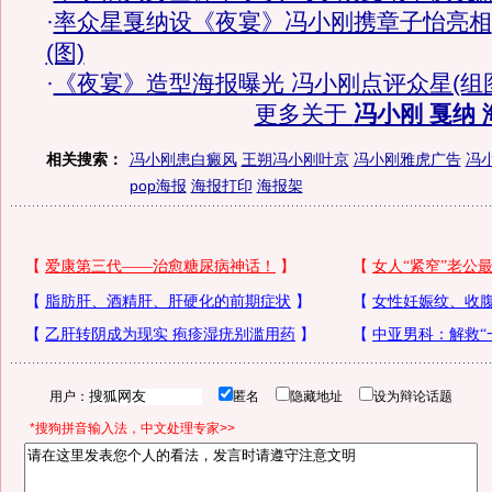
·
率众星戛纳设《夜宴》冯小刚携章子怡亮相
(图)
·
《夜宴》造型海报曝光 冯小刚点评众星(组
更多关于
冯小刚 戛纳 
相关搜索：
冯小刚患白癜风
王朔冯小刚叶京
冯小刚雅虎广告
冯
pop海报
海报打印
海报架
用户：
匿名
隐藏地址
设为辩论话题
*搜狗拼音输入法，中文处理专家>>