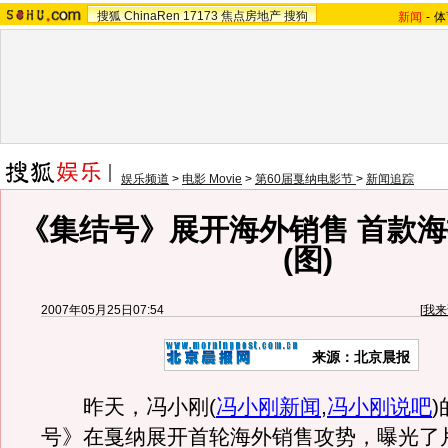
搜狐
ChinaRen
17173
焦点房地产
搜狗
新闻
-
体
娱乐频道
>
电影 Movie
>
第60届戛纳电影节
>
新闻追踪
《集结号》展开海外销售 首款
(图)
2007年05月25日07:54
[
我来
来源：北京晨报
昨天，冯小刚
(
冯小刚新闻
,
冯小刚说吧
)
号》在戛纳展开首轮海外销售攻势，曝光了