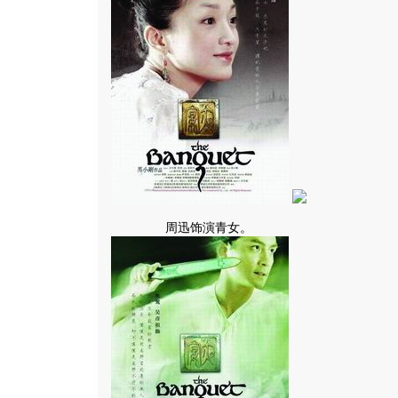
周迅饰演青女。