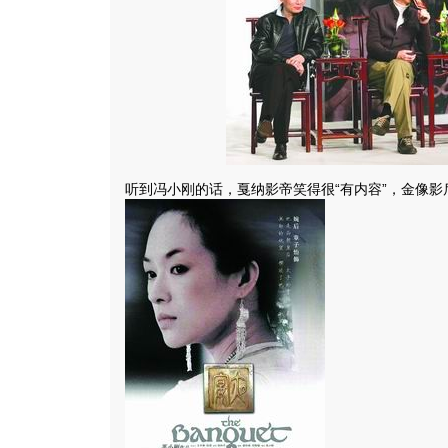
听到冯小刚的话，戛纳影帝笑得很“有内容”，金像影