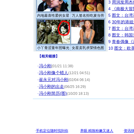
3
周润发周杰
4
《南极大冒
5
图文：台湾
内地最喜性爱的女星
万人签名拒吃麦当劳
6
30年的港
7
图文：台湾
8
图文：韩国
9
青春偶像《
小丫青涩童年照曝光
女星卖乳求荣情色图
10
图文：欧美
【
相关链接
】
·
冯小刚
(01/21 11:38)
·
冯小刚像个蜡人
(12/21 04:51)
·
崔永元对冯小刚
(02/04 06:14)
·
冯小刚的出走
(06/25 16:29)
·
冯小刚简历(图)
(10/20 18:13)