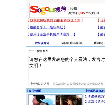
共找到
5,945
个相关新闻.
我来说两句
全部跟贴
(
(6条)
条)
精华区
(
0
用户：
设为辩论话题
【
娱乐辣图
】
【
娱乐热闻TOP
1
李俊基魅力
2
北京拉票会