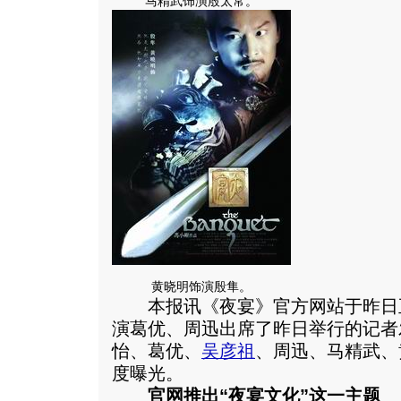
马精武饰演殷太常。
黄晓明饰演殷隼。
本报讯《夜宴》官方网站于昨日
演葛优、周迅出席了昨日举行的记者
怡、葛优、
吴彦祖
、周迅、马精武、
度曝光。
官网推出“夜宴文化”这一主题