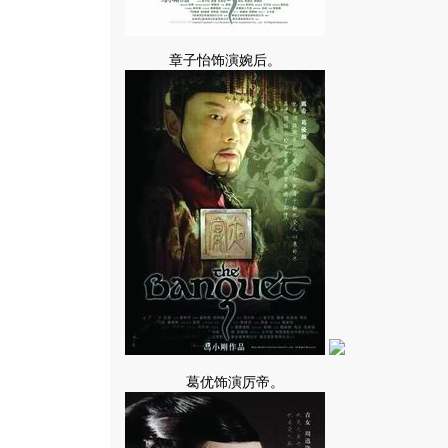
章子怡饰演婉后。
葛优饰演厉帝。