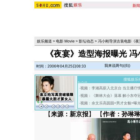
新闻
娱乐频道
>
电影 Movie
>
影坛动态
>
冯小刚导演古装电影《夜
《夜宴》造型海报曝光 冯
我来说两句(
(6)
)
时间：2006年04月25日08:33
搜狐娱乐
·
视频：李湘高薪入北京台 当主播疗
·
视频：《舞林大会》落幕 解小东夺
·
视频：余文乐高园园<男才女貌>曝
【
来源：新京报
】 【
作者：孙琳