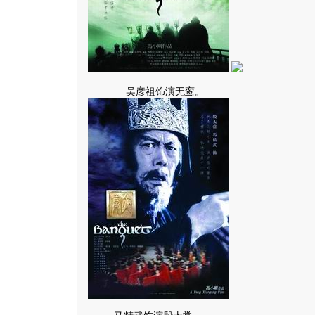
吴彦祖饰演无鸾。