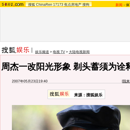
搜狐
ChinaRen
17173
焦点房地产
搜狗
新闻
-
体
娱乐频道
>
电视 TV
>
大陆电视新闻
周杰一改阳光形象 剃头蓄须为诠释
2007年05月23日19:40
[
我来
来源：搜狐娱乐