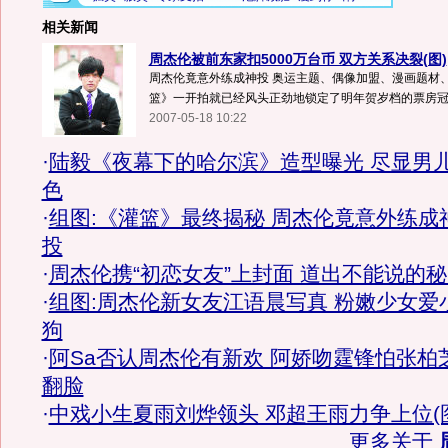
相关新闻
周杰伦被前东家扣5000万台币 双方关系决裂(图)
周杰伦竟意外练成神投 奥运主题、偶像加盟、漫画题材、
篮》一开拍就已经风头正劲地锁定了明年贺岁档的票房冠军.
2007-05-18 10:22
·
陆毅《夜幕下的哈尔滨》造型曝光 尽显男
色
·
组图:《灌篮》最终揭秘 周杰伦竟意外练成
投
·
周杰伦携“初恋女友”上封面 道出不能说的
·
组图:周杰伦新女友江语晨写真 粉嫩少女爱
狗
·
阿Sa否认周杰伦有新欢 阿娇吻霆锋怕张柏
翻脸
·
中戏小生夏雨刘烨领头 邓超王雨力争上位(
更多关于