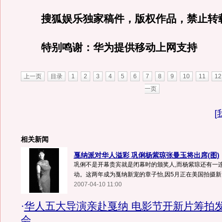
搜狐娱乐独家稿件，版权作品，禁止转
特别鸣谢：华为提供移动上网支持
上一页
目录
1
2
3
4
5
6
7
8
9
10
11
12
一页
[
相关新闻
戛纳派对华人溢彩 巩俐杨紫琼张曼玉将出席(图)
巩俐不是开幕贵宾就是闭幕时的颁奖人,而杨紫琼还有一
动。这两年成为戛纳新宠的章子怡,因5月正在美国拍摄新片.
2007-04-10 11:00
·
华人五大导演亲赴戛纳 电影节开新片筹拍
会