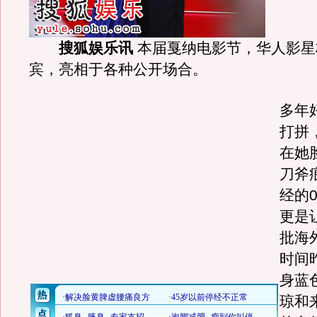
搜狐娱乐讯
本届戛纳电影节，华人影星
宾，亮相于各种公开场合。
多年
打拼
在她
刀斧
经的
更是
批海
时间
身蓝
琼和