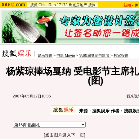
搜狐
ChinaRen
17173
焦点房地产
搜狗
新闻
-
体
娱乐频道
>
电影 Movie
>
第60届戛纳电影节
>
独家报道
杨紫琼捧场戛纳 受电影节主席
(图)
2007年05月22日10:35
[
我来说
来源：搜狐娱乐 作者：搜狐娱
[点击图片进入下一页]