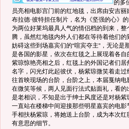
的多
员亮相电影宫门前的红地毯，出席由安吉丽
布拉德·彼特担任制片，名为《坚强的心》
为两位好莱坞最具人气的情侣档的到来，整
腾，虽然红地毯内外人们都在等待着他们的
妨碍这些到场嘉宾们的“喧宾夺主”，无论是
是各国的影星，依次在红毯之上展现着各自
紫琼惊艳亮相之后，红毯上的外国记者们居
名字，闪光灯此起彼伏，杨紫琼微笑着走过
往首映现场的台阶，台阶之上，本届戛纳电
在微笑等候，两人见面行法式贴面礼，看的
是老相识，不知是出于绅士风度还是对杨紫
一直站在楼梯中间迎接那些明星嘉宾的电影
手相扶杨紫琼，将她送上台阶，成为本次红
有意思的细节。