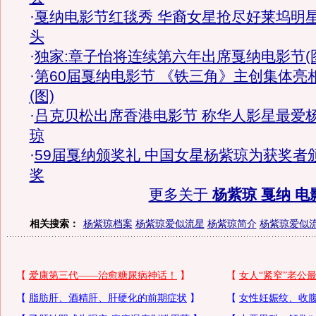
·
戛纳电影节红毯秀 华裔女星抢尽好莱坞明
头
·
独家:章子怡将连续第六年出席戛纳电影节(
·
第60届戛纳电影节 《铁三角》主创集体亮
(图)
·
吕克贝松出席香港电影节 称华人影星最爱
琼
·
59届戛纳颁奖礼 中国女星杨紫琼为获奖者
奖
更多关于
杨紫琼 戛纳 电
相关搜索：
杨紫琼档案
杨紫琼爱似流星
杨紫琼简介
杨紫琼爱似